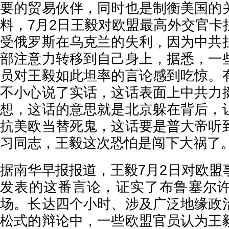
要的贸易伙伴，同时也是制衡美国的
料，7月2日王毅对欧盟最高外交官卡
受俄罗斯在乌克兰的失利，因为中共
部注意力转移到自己身上，据悉，一
员对王毅如此坦率的言论感到吃惊。
不小心说了实话，这话表面上中共力
想，这话的意思就是北京躲在背后，
抗美欧当替死鬼，这话要是普大帝听
习同志，王毅这次恐怕是闯下大祸了
据南华早报报道，王毅7月2日对欧盟
发表的这番言论，证实了布鲁塞尔
场。长达四个小时、涉及广泛地缘政
松式的辩论中，一些欧盟官员认为王