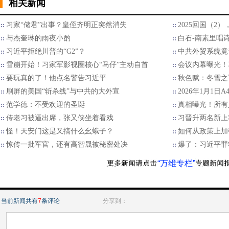
相关新闻
习家“储君”出事？皇侄齐明正突然消失
2025回国（2
与杰奎琳的雨夜小酌
白石-南素里唱
习近平拒绝川普的“G2”？
中共外贸系统竟
雪崩开始！习家军影视圈核心“马仔”主动自首
会议内幕曝光！
要玩真的了！他点名警告习近平
秋色赋：冬雪之
刷屏的美国“斩杀线”与中共的大外宣
2026年1月1日
范学德：不受欢迎的圣诞
真相曝光！所有
传老习被逼出席，张又侠坐着看戏
习晋升两名新上
怪！天安门这是又搞什么幺蛾子？
如何从政策上加
惊传一批军官，还有高智晟被秘密处决
爆了：习近平罪
“万维专栏”
当前新闻共有
7
条评论
分享到：