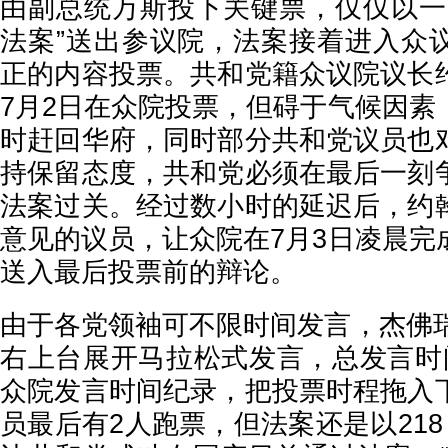
由副总统万斯投下关键票，仅仅以一
法案”送出参议院，法案接着进入众
正的内容投票。共和党籍众议院议长
7月2日在众院投票，但碍于气候因素
时赶回华府，同时部分共和党议员也
持保留态度，共和党必须在最后一刻
法案过关。经过数小时的延迟后，约
意见的议员，让众院在7月3日凌晨完
送入最后投票前的辩论。
由于各党领袖可不限时间发言，杰佛瑞
右上台展开马拉松式发言，总发言时
众院发言时间纪录，把投票时程拖入
员最后有2人跑票，但法案还是以218