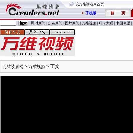
设万维读者为首页
首
页
手机版
即时新闻
|
焦点新闻
|
图片新闻
|
万维视频
|
环球大观
|
中国嘹望
|
>
> 正文
万维读者网
万维视频