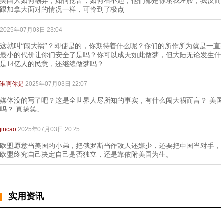
美国人如何嘲弄，如何挖苦，如何看不起，他们都是你扇我左脸，我反而
跟加拿大面对的情况一样，可怜到了极点
2025年07月03日 23:04
这就叫“闯大祸”？即使是的，你期待着什么呢？你们的所作所为就是一
最小的代价让你们安全了是吗？你可以成天如此做梦，但大陆无论发生什
是14亿人的民意，还继续做梦吗？
谁啊你是
2025年07月03日 22:07
媒体没的写了吧？这是全世界人尽所知的事实，有什么闯大祸而言？ 美
吗？ 真搞笑。
jincao
2025年07月03日 20:25
欧盟愿意当美国的小弟，把俄罗斯当作敌人还嫌少，还要把中国当对手，
欧盟终究自己决定自己是否独立，还是靠依附美国为生。
实用资讯