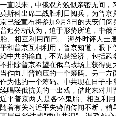
一直以来，中俄双方貌似亲密无间，习
莫斯科出席二战胜利日阅兵，为普京
京已经宣布将参加9月3日的天安门阅
普遍分析认为，迫于形势所迫，中俄
胎、相互利用而已。 海外时评人士
平和普京互相利用，普京知道，眼下
赖中共的输血，不光是经济，包括武
不排除普京希望在俄乌战场上获得更
当作向川普施压的一个筹码。另一方
作为他的一个筹码。中共现在日子非
续唱联俄抗美的一出戏，借此来对川
近平普京两人是各怀鬼胎、相互利用
随着有关习近平失势的传闻不断，稍