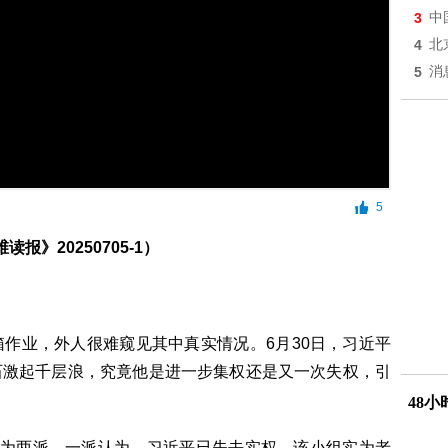
3
中
4
北
5
消
5
读报》20250705-1）
作业，外人很难窥见其中真实情况。6月30日，习近平
石激起千层浪，究竟他是进一步集权还是又一次失权，引
48
分为两派。一派认为，习近平已失去实权，该小组实为老