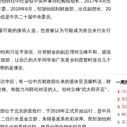
怡转任中纪委驻中央外事办纪检组组长，2017年4月出
委。2018年6月，邹加怡回到财政部，出任副部长。20
她也是中共二十届中央委员。
最可能的接班人选，也曾被认为可能成为首位央行女行
加怡和习近平亲信、分管财金的副总理何立峰不和。据说
财政部，让自己的大学同学加广东老乡刘昆暂时连任几个
帮的蓝佛安。
耶伦访华后，有一位中共财政部出来的退休官员爆料说，财
一周
格、有能力与耶伦对话的人。但何立峰“武大郎开店”，
1
2
2
刷
3
回
部位于北京的亚投行，于2016年正式开始运行，是中共
4
梅
、二任行长是金立群，朱镕基派系色彩浓厚。而邹加怡则
5
安
期在金融系统任职，曾是分管金融的副总理。