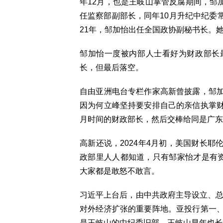
年12月，也是王岐山掌管反腐期间，邹加
任监察部副部长，同年10月升纪中纪委常
21年，邹加怡出任全国政协副秘书长。
邹加怡一度被内部人士看好为财政部长
长，但最后落空。
自由亚洲电台专栏作家高新曾披露，邹
因为何立峰坚持要安排自己的亲信执掌
月时间的财政部长，然后交棒给同是广东
高新还说，2024年4月初，美国财长
政部里人人都知道，只有邹家怡才是有资
大家都是敢怒不敢言。
习近平上台后，由中共政府主导设立、总
对外经济扩张的重要阵地。亚投行第一
是王岐山的中纪委旧部，王岐山早年也长