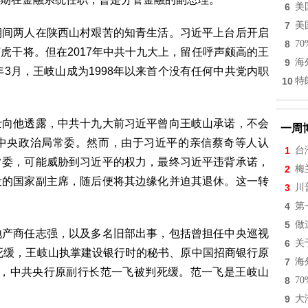
6
美
7
美
期间两人在陕西山村艰苦的知青生活。习近平上台后开启
8
7
虎干将。但在2017年中共十九大上，留任呼声颇高的王
9
海
年3月，王岐山成为1998年以来首个没有任何中共党内职
10
特
士向他透露，中共十九大前习近平曾向王岐山承诺，不会
一周
中央政治局常委。然而，由于习近平的亲信蔡奇等人认
1
台
常委，可能威胁到习近平的权力，最终习近平违背承诺，
2
梅
设的国家副主席，随后便将其边缘化并迫其退休。这一转
3
川
4
第
5
做
地产商任志强，以及多名旧部出事，包括曾担任中央巡视
6
关
判死缓，王岐山执掌建设银行时的秘书、原中国招商银行原
7
海
0日，中共央行原副行长范一飞被判死缓。范一飞是王岐山
8
7
9
大