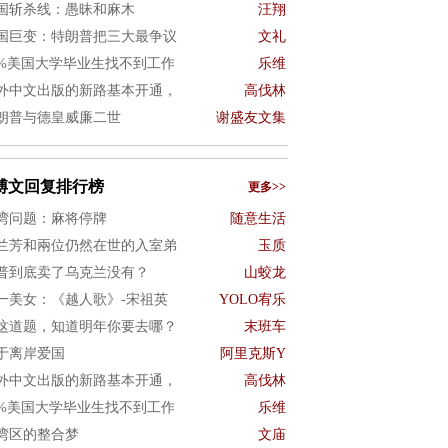
国斩杀线：愚昧和麻木
汪翔
国巨变：特朗普把三大最争议
文礼
0%美国大学毕业生找不到工作
乐维
外中文出版的新路基本开通，
高伐林
朗普与德皇威廉二世
谢盛友文集
博文回复排行榜
更多>>
湾问题：麻将停牌
随意生活
兰芳和兩位仍然在世的入室弟
玉质
普到底卖了乌克兰没有？
山蛟龙
一美女：《越人歌》-宋祖英
YOLO宥乐
这道题，知道明年你要去哪？
末班车
于离岸爱国
阿里克斯Y
外中文出版的新路基本开通，
高伐林
0%美国大学毕业生找不到工作
乐维
湾区的整合梦
文庙