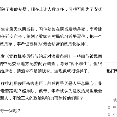
，拆除了秦岭别墅，现在上访人数众多，习很可能为了安抚
出生甘肃天水两当县，习仲勋曾在两当发动兵变，李希建
担任延安市长，策划了梁家河村民给习近平写信，把一个
政治家，李希也被称为“最会钻营的政治化妆师”。
厅下发《党政机关厉行节约反对浪费条例》一些细节被民间
的中纪委命地方纪委配合调查，导致“官不聊生”。但很
始辟谣，禁酒令不是禁饭令。这现象就很诡异了。
热门
，往往利用佞臣杀害忠臣，然后再手刃恶人平息民心，显
一老套路呢？赵乐际、蔡奇、李希被认为是政治局里最会
新人，消除三人的政治影响力而除掉他们呢？
1
俄
2
中
奇一伙呢？
3
中