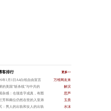
博客排行
更多>>
026年1月1日A4白纸自由宣言
万维网友来
屏的美国“斩杀线”与中共的
解滨
国杂感：仓颉造字成真，有图
思芦
兰芳和兩位仍然在世的入室弟
玉质
芃：男人的出轨和女人的出轨
水沫