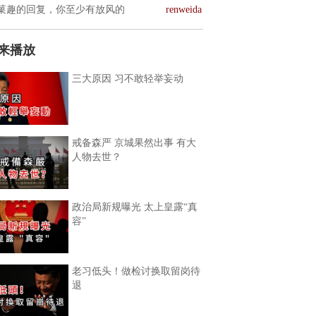
菓趣的回复，你至少有放风的
renweida
来播放
三大原因 习不敢轻举妄动
戒备森严 京城果然出事 有大
人物去世？
政治局新规曝光 太上皇露“真
容”
老习低头！做检讨换取留岗待
退