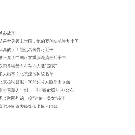
兰参战了
明是世界领土大国，她偏要伪装成弹丸小国
玩真的了！他点名警告习近平
劫不复！中国正在重演晚清最后十年
议内幕曝光！习等四人遭“围攻”
多人出事？北京流传神秘名单
北京拉响警报：2026头号风险浮出水面
京大秀肌肉时刻，一张“致命照片”被公布
国金融圈炸锅，投行“第一美女”栽了
京七环隧道大爆炸传出惊人内幕