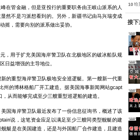
10
给
立峰在管金融，但是亚投行的重要职务由王岐山派系的人
这显然不是习派想看到的。另外，新疆书记由马兴瑞变成
接下
动摇，需要向别的派系做出妥协。
亿美元，用于扩充美国海岸警卫队在北极地区的破冰船队规
区日益增强的主导地位。
艘新的重型海岸警卫队极地安全巡逻艇。第一艘新一代重
州的博林格船厂开工建造。据美国海事新闻网站gcapt
金缺口，从而能够完成至少三艘重型巡逻船的建造。
。美国海岸警卫队最近发布了一份信息征询书，概述了该
ptain说，这笔资金应足以满足至少三艘同类型舰艇的建
些舰艇是在美国建造，还是与外国船厂合作建造，且建造