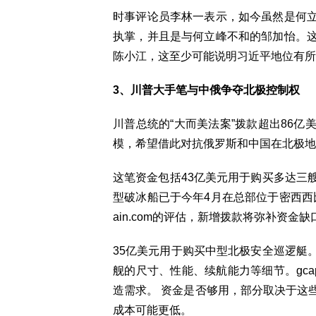
时事评论员李林一表示，如今虽然是何
执掌，并且是与何立峰不和的邹加怡。
陈小江，这至少可能说明习近平地位有所
3、川普大手笔与中俄争夺北极控制权
川普总统的“大而美法案”拨款超出86
模，希望借此对抗俄罗斯和中国在北极地
这笔资金包括43亿美元用于购买多达三
型破冰船已于今年4月在总部位于密西西比
ain.com的评估，新增拨款将弥补资
35亿美元用于购买中型北极安全巡逻艇
舰的尺寸、性能、续航能力等细节。gca
造需求。 资金是否够用，部分取决于这
成本可能更低。