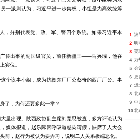
；另一派则认为，习近平进一步集权，小组是为高效统筹
4人，分别代表党、政、军、警四个系统。如果习近平本
1
波
2
明
3
要
被广传出事的副国级官员，前任新疆王——马兴瑞，他在
4
万
上宾位。
5
会
6
更
管这个议事小组，成为抗衡东厂厂公蔡奇的西厂厂公。事
7
爆
8
北
9
中
身了，为何还要多此一举？
10
北
闻大量出现。陕西政协副主席刘宽忍被查，多方评论认为
上，媒体报道，赵乐际因呼吸道感染请假，缺席了人大会
头前，赵行为被认为耍弄习，说明二人关系极端恶化。