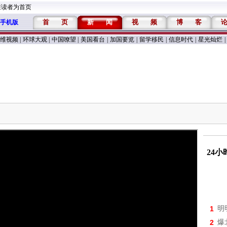
维读者为首页
首
页
新
闻
视
频
博
客
手机版
维视频
|
环球大观
|
中国嘹望
|
美国看台
|
加国要览
|
留学移民
|
信息时代
|
星光灿烂
|
24
1
明
2
爆