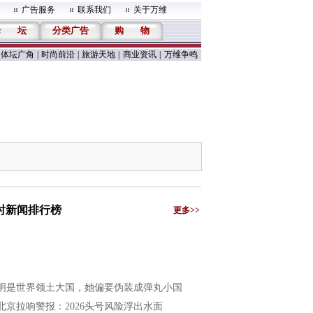
广告服务
联系我们
关于万维
论
坛
分类广告
购
物
体坛广角
|
时尚前沿
|
旅游天地
|
商业资讯
|
万维争鸣
小时新闻排行榜
更多>>
明是世界领土大国，她偏要伪装成弹丸小国
北京拉响警报：2026头号风险浮出水面