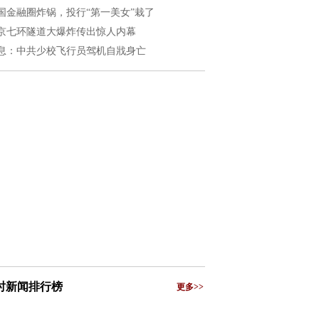
国金融圈炸锅，投行“第一美女”栽了
京七环隧道大爆炸传出惊人内幕
息：中共少校飞行员驾机自戕身亡
小时新闻排行榜
更多>>