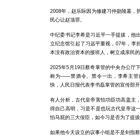
2008年，赵乐际因为修建习仲勋陵墓
民心让赵顶罪。
中纪委书记李希是习近平一手提拔，他
立纪念馆引起了习远平重视，07年，李
本没有政治资本的接班人，树立成亲民的
2025年5月19日蔡奇掌管的中央办公
称为——禁酒令。禁令一出，李希主管
快，人民日报代表李书磊掌管的宣传部开
有人分析，古代皇帝害怕功臣功高盖主
得自己高明，习是不是也玩古代皇帝这
怕马屁的三大佞臣，如今习是否为了提拔
如果他今天设立的议事小组是不是剑指蔡