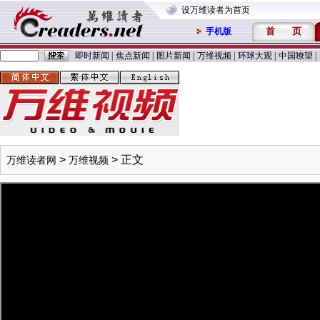
设万维读者为首页
首
页
手机版
即时新闻
|
焦点新闻
|
图片新闻
|
万维视频
|
环球大观
|
中国嘹望
|
>
> 正文
万维读者网
万维视频