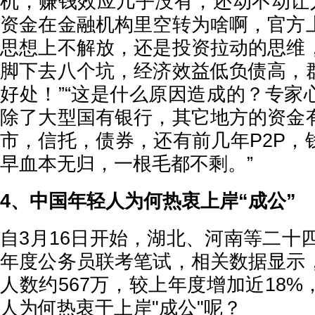
机，赚钱效应几乎没有，还动不动让人
资金在金融机构里空转为啥啊，官方
思想上不解放，还是投资拉动的思维
脚下去八个坑，经济效益低负债高，
好处！”“这是什么原因造成的？专家
除了大型国有银行，其它地方的资金
市，信托，债券，还有前几年P2P，
早血本无归，一根毛都不剩。”
4、中国年轻人为何热衷上岸“成公”
自3月16日开始，湖北、河南等二十四
年度公务员联考笔试，相关数据显示
人数约567万，较上年度增加近18
人为何热衷于上岸"成公"呢？