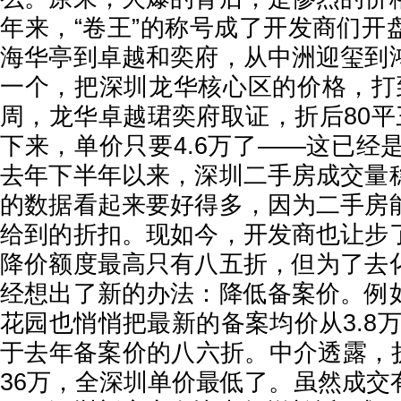
年来，“卷王”的称号成了开发商们开
海华亭到卓越和奕府，从中洲迎玺到
一个，把深圳龙华核心区的价格，打
周，龙华卓越珺奕府取证，折后80平
下来，单价只要4.6万了——这已经是
去年下半年以来，深圳二手房成交量
的数据看起来要好得多，因为二手房
给到的折扣。现如今，开发商也让步
降价额度最高只有八五折，但为了去
经想出了新的办法：降低备案价。例
花园也悄悄把最新的备案均价从3.8万
于去年备案价的八六折。中介透露，折
36万，全深圳单价最低了。虽然成交