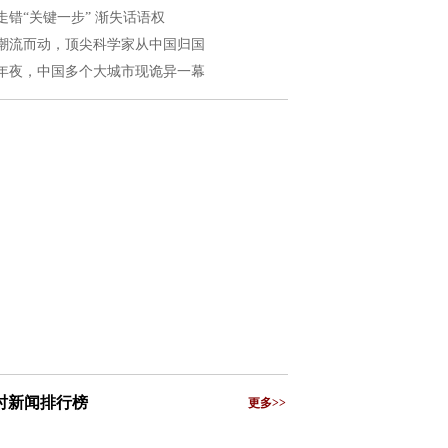
走错“关键一步” 渐失话语权
潮流而动，顶尖科学家从中国归国
年夜，中国多个大城市现诡异一幕
小时新闻排行榜
更多>>