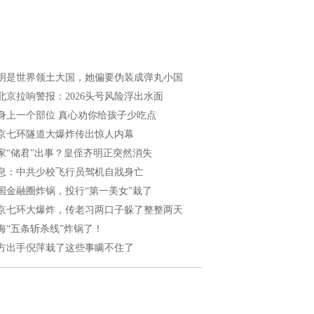
明是世界领土大国，她偏要伪装成弹丸小国
北京拉响警报：2026头号风险浮出水面
身上一个部位 真心劝你给孩子少吃点
京七环隧道大爆炸传出惊人内幕
家“储君”出事？皇侄齐明正突然消失
息：中共少校飞行员驾机自戕身亡
国金融圈炸锅，投行“第一美女”栽了
京七环大爆炸，传老习两口子躲了整整两天
海“五条斩杀线”炸锅了！
方出手倪萍栽了这些事瞒不住了