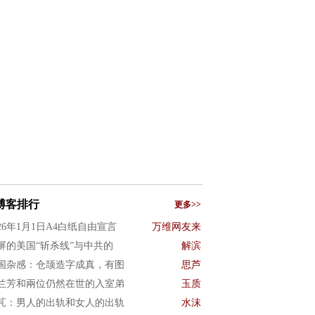
博客排行
更多>>
026年1月1日A4白纸自由宣言
万维网友来
屏的美国“斩杀线”与中共的
解滨
国杂感：仓颉造字成真，有图
思芦
兰芳和兩位仍然在世的入室弟
玉质
芃：男人的出轨和女人的出轨
水沫