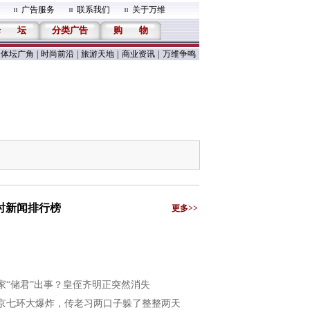
广告服务
联系我们
关于万维
论
坛
分类广告
购
物
体坛广角
|
时尚前沿
|
旅游天地
|
商业资讯
|
万维争鸣
小时新闻排行榜
更多>>
家“储君”出事？皇侄齐明正突然消失
京七环大爆炸，传老习两口子躲了整整两天