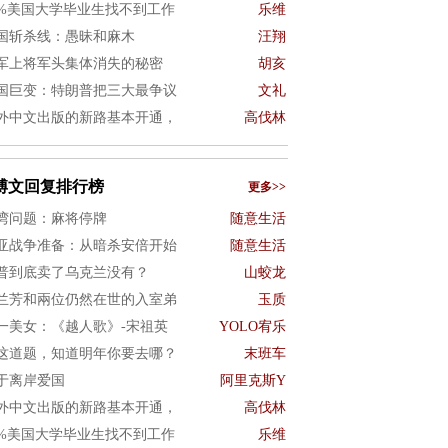
0%美国大学毕业生找不到工作
乐维
国斩杀线：愚昧和麻木
汪翔
军上将军头集体消失的秘密
胡亥
国巨变：特朗普把三大最争议
文礼
外中文出版的新路基本开通，
高伐林
博文回复排行榜
更多>>
湾问题：麻将停牌
随意生活
亚战争准备：从暗杀安倍开始
随意生活
普到底卖了乌克兰没有？
山蛟龙
兰芳和兩位仍然在世的入室弟
玉质
一美女：《越人歌》-宋祖英
YOLO宥乐
这道题，知道明年你要去哪？
末班车
于离岸爱国
阿里克斯Y
外中文出版的新路基本开通，
高伐林
0%美国大学毕业生找不到工作
乐维