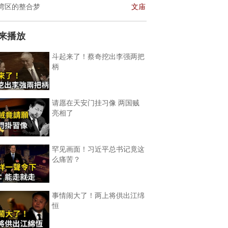
湾区的整合梦
文庙
来播放
斗起来了！蔡奇挖出李强两把
柄
请愿在天安门挂习像 两国贼
亮相了
罕见画面！习近平总书记竟这
么痛苦？
事情闹大了！两上将供出江绵
恒