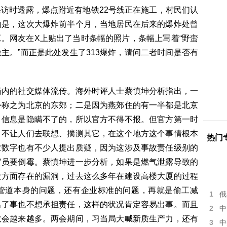
访时透露，爆点附近有地铁22号线正在施工，村民们认
的是，这次大爆炸前半个月，当地居民在后来的爆炸处曾
。网友在X上贴出了当时条幅的照片，条幅上写着“野蛮
主。”而正是此处发生了313爆炸，请问二者时间是否有
墙内的社交媒体流传。海外时评人士蔡慎坤分析指出，一
外称之为北京的东郊；二是因为燕郊住的有一半都是北京
，信息是隐瞒不了的，所以官方不得不报。但官方第一时
，不让人们去联想、揣测其它，在这个地方这个事情根本
热门
亡数字也有不少人提出质疑，因为这涉及事故责任级别的
官员要倒霉。蔡慎坤进一步分析，如果是燃气泄露导致的
设方面存在的漏洞，过去这么多年在建设高楼大厦的过程
管道本身的问题，还有企业标准的问题，再就是偷工减
1
俄
出了事也不想承担责任，这样的状况肯定容易出事。而且
2
中
故会越来越多。两会期间，习当局大喊新质生产力，还有
3
中