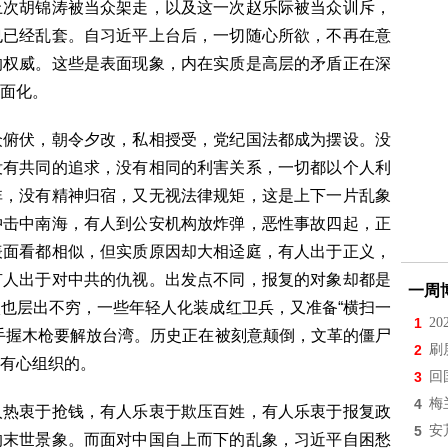
上次胡锦涛被当众架走，以及这一次赵乐际被当众训斥，
也已经乱套。自习近平上台后，一切随心所欲，不再在意
的权威。这些是表面现象，内在实质是高层的矛盾正在深
面化。
众俯伏，朝令夕改，私相授受，党纪国法都成为摆设。没
没有共同的追求，没有相同的利害关系，一切都以个人利
非，没有精神归宿，又无视法律规矩，这是上下一片乱象
冲击中南海，有人到公安机构放炸弹，恶性事故四起，正
表面看都相似，但实质原因却大相迳庭，有人出于正义，
有人出于对中共的仇视。出发点不同，报复的对象却都是
一周
也层出不穷，一些年轻人化装成红卫兵，又准备“横扫一
1
2
手握木枪要解放台湾。历史正在被刻意颠倒，文革的僵尸
2
刷
有心组织的。
3
回
4
梅
人热衷于抢钱，有人乐衷于欺压百姓，有人乐衷于报复政
5
安
的末世景象。而面对中国自上而下的乱象，习近平自困愁