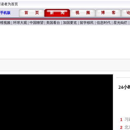
维读者为首页
首
页
新
闻
视
频
博
客
手机版
维视频
|
环球大观
|
中国嘹望
|
美国看台
|
加国要览
|
留学移民
|
信息时代
|
星光灿烂
|
24
1
习
2
北