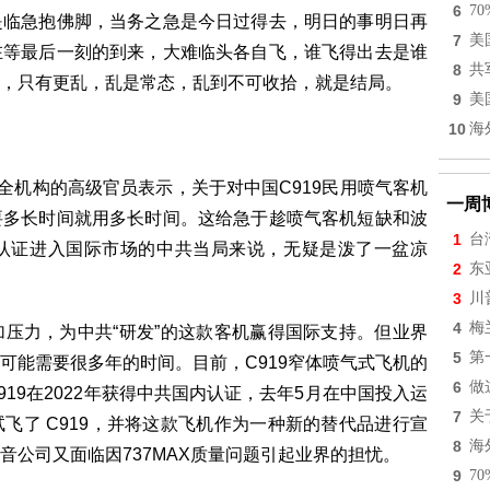
6
7
是临急抱佛脚，当务之急是今日过得去，明日的事明日再
7
美
在等最后一刻的到来，大难临头各自飞，谁飞得出去是谁
8
共
，只有更乱，乱是常态，乱到不可收拾，就是结局。
9
美
10
海
全机构的高级官员表示，关于对中国C919民用喷气客机
一周
要多长时间就用多长时间。这给急于趁喷气客机短缺和波
1
台
认证进入国际市场的中共当局来说，无疑是泼了一盆凉
2
东
3
川
4
梅
压力，为中共“研发”的这款客机赢得国际支持。但业界
5
第
可能需要很多年的时间。目前，C919窄体喷气式飞机的
6
做
19在2022年获得中共国内认证，去年5月在中国投入运
7
关
飞了 C919，并将这款飞机作为一种新的替代品进行宣
8
海
音公司又面临因737MAX质量问题引起业界的担忧。
9
7