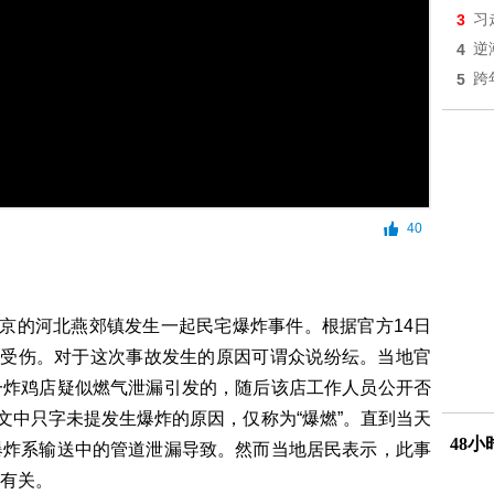
3
习
4
逆
5
跨
40
北京的河北燕郊镇发生一起民宅爆炸事件。根据官方14日
人受伤。对于这次事故发生的原因可谓众说纷纭。当地官
一炸鸡店疑似燃气泄漏引发的，随后该店工作人员公开否
文中只字未提发生爆炸的原因，仅称为“爆燃”。直到当天
48
爆炸系输送中的管道泄漏导致。然而当地居民表示，此事
有关。