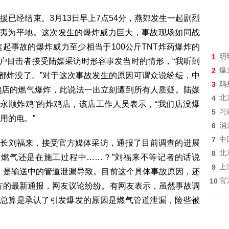
已经结束。3月13日早上7点54分，燕郊发生一起剧烈
被夷为平地。这次发生的爆炸威力巨大，事故现场如同战
起事故的爆炸威力至少相当于100公斤TNT炸药爆炸的
1
明
商户目击者接受陆媒采访时形容事发当时的情形，“我听到
2
爆
都炸没了。”对于这次事故发生的原因可谓众说纷纭，中
3
鸡
鸡店的燃气爆炸，此说法一出立刻遭到所有人质疑。陆媒
4
北
“永顺炸鸡”的炸鸡店，该店工作人员表示，“我们店没爆
5
习
用的电。”
6
消
7
中
组长刘福来，接受官方媒体采访，通报了目前调查的进展
8
北
的燃气还是在施工过程中……？”刘福来不等记者的话说
9
上
，是输送中的管道泄漏导致。目前这个具体事故原因，还
10
官
方的最新通报，网友议论纷纷。有网友表示，虽然事故调
但总算是承认了引发爆发的原因是燃气管道泄漏，险些被