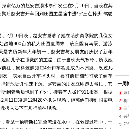
身家亿万的赵安吉溺水事件发生在2月10日，当晚在其
聚后赵安吉开车回到庄园主屋途中进行“三点掉头”驾驶
2月10日晚，赵安吉邀请了她在哈佛商学院的几位女
untry一处占地900亩的私人庄园度周末，该庄园有马厩、游泳
当天是农历新年大年初一，赵安吉与女朋友们庆祝了新年
准备返回儿子在睡觉的的主屋，由于当晚天气寒冷，所以她
 SUV前往，岂料这趟短短4分钟车程竟成为不归路。没过几
朋友，表示自己开车掉头时，要打前进档却打成了倒车
一周
，掉进池塘并快速下沉。赵安吉的朋友立即跑去帮忙，其
听到骚动后也到了户外，接着有人拨打911报案。根据
1
刷
月11日凌晨12时28分抵达现场，距离他们接到报案电
2
梅
分救援人员下车步行前往现场。
3
三
4
共
，看见一辆特斯拉完全淹没在水中，在救援过程中，一
5
7