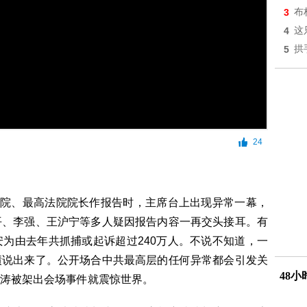
3
布
4
这
5
拱
24
院、最高法院院长作报告时，主席台上出现异常一幕，
平、李强、王沪宁等多人疑因报告内容一再交头接耳。有
为由去年共抓捕或起诉超过240万人。不说不知道，一
绩说出来了。公开场合中共最高层的任何异常都会引发关
48
涛被架出会场事件就震惊世界。