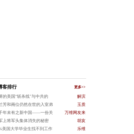
博客排行
更多>>
屏的美国“斩杀线”与中共的
解滨
兰芳和兩位仍然在世的入室弟
玉质
千年未有之新中国——一份关
万维网友来
军上将军头集体消失的秘密
胡亥
0%美国大学毕业生找不到工作
乐维