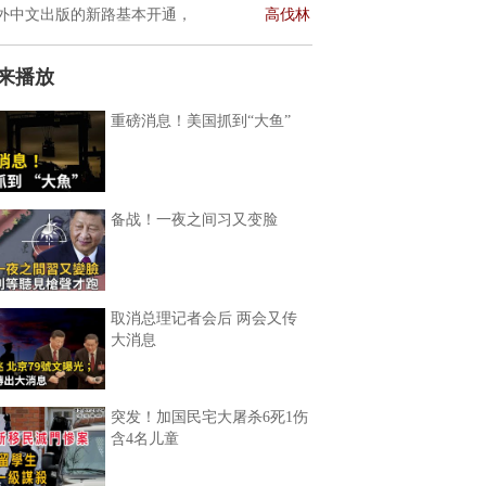
外中文出版的新路基本开通，
高伐林
来播放
重磅消息！美国抓到“大鱼”
备战！一夜之间习又变脸
取消总理记者会后 两会又传
大消息
突发！加国民宅大屠杀6死1伤
含4名儿童