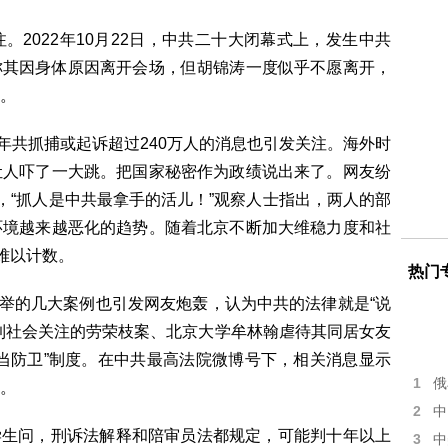
022年10月22日，中共二十大闭幕式上，发生中共
称其因身体原因离开会场，但胡锦涛一度似乎不愿离开，
。
年共抓捕或起诉超过240万人的消息也引发关注。海外时
让人吓了一大跳。把国家秘密作为政绩说出来了。网友纷
，“抓人是中共最拿手的活儿！”观察人士指出，两人的部
环境越来越恶化的趋势。随着北京不断加大维稳力度和社
难以计数。
热门
的几大案例也引发网友炮轰，认为中共的法律就是“说
到社会关注的劳荣枝案、北京大学牟林翰虐待其同居女友
当防卫”制度。在中共最高法院微博号下，相关消息显示
1
俄
。
2
中
生问，刑诉法解释和陪审员法都规定，可能判十年以上
3
中