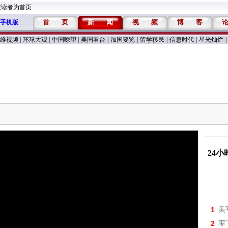
维读者为首页
首
页
新
闻
视
频
博
客
手机版
维视频
|
环球大观
|
中国嘹望
|
美国看台
|
加国要览
|
留学移民
|
信息时代
|
星光灿烂
|
24
1
美
2
零