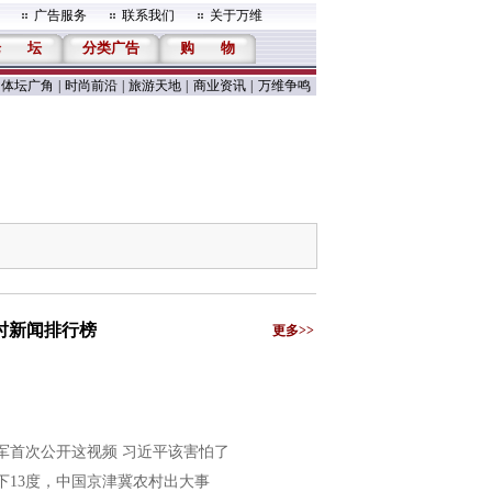
广告服务
联系我们
关于万维
论
坛
分类广告
购
物
体坛广角
|
时尚前沿
|
旅游天地
|
商业资讯
|
万维争鸣
小时新闻排行榜
更多>>
军首次公开这视频 习近平该害怕了
下13度，中国京津冀农村出大事