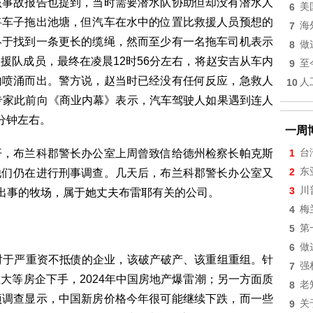
该事故报告也提到，当时需要潜水队协助但却没有潜水人
6
美
将车子拖出池塘，但汽车在水中的位置比救援人员预想的
7
海
终于找到一条更长的缆绳，然而至少有一名拖车司机表示
8
做
援队成员，最终在凌晨12时56分左右，将赵安吉从车内
9
至
内喷涌而出。警方说，赵当时已经没有任何反应，急救人
10
人
专家此前向《商业内幕》表示，汽车驾驶人如果遇到连人
分钟左右。
一周
，布兰科郡警长办公室上周曾致信给德州检察长帕克斯
1
台
2
东
他们仍在进行刑事调查。几天后，布兰科郡警长办公室又
3
川
吉出事的牧场，属于她丈夫布雷耶有关的公司。
4
梅
5
第
6
做
于严重资不抵债的企业，该破产破产、该重组重组。针
7
强
大等房企下手，2024年中国房地产爆雷潮；另一方面质
8
老
项调查显示，中国新房价格今年很可能继续下跌，而一些
9
关