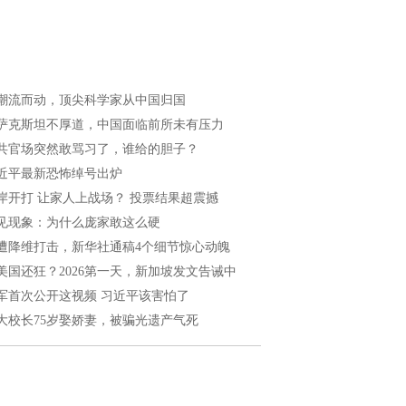
潮流而动，顶尖科学家从中国归国
萨克斯坦不厚道，中国面临前所未有压力
共官场突然敢骂习了，谁给的胆子？
近平最新恐怖绰号出炉
岸开打 让家人上战场？ 投票结果超震撼
见现象：为什么庞家敢这么硬
遭降维打击，新华社通稿4个细节惊心动魄
美国还狂？2026第一天，新加坡发文告诫中
军首次公开这视频 习近平该害怕了
大校长75岁娶娇妻，被骗光遗产气死