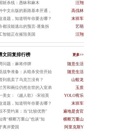
国斩杀线：愚昧和麻木
汪翔
外中文出版的新路基本开通，
高伐林
这道题，知道明年你要去哪？
末班车
今都没能逃出的预言-逐集拆
艺萌
工智能正在摧毁美国
汪翔
博文回复排行榜
更多>>
湾问题：麻将停牌
随意生活
亚战争准备：从暗杀安倍开始
随意生活
普到底卖了乌克兰没有？
山蛟龙
兰芳和兩位仍然在世的入室弟
玉质
一美女：《越人歌》-宋祖英
YOLO宥乐
这道题，知道明年你要去哪？
末班车
权不受约束：当“比较优势”
遍地是贪官
知青“横断万重山”也谈“知
横断万重山
于离岸爱国
阿里克斯Y