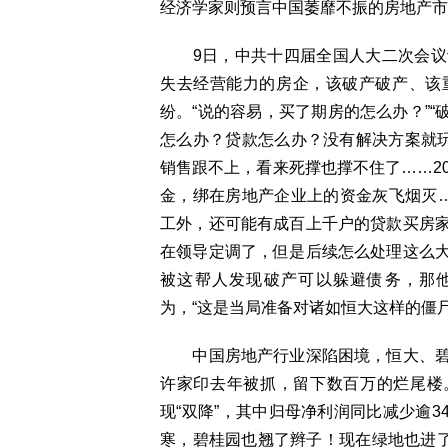
经济学家则预言中国萎靡不振的房地产市
9日，中共十四届全国人大二次会议
失去经营能力的房企，该破产破产、该
纷。“说的容易，买了期房的怎么办？”“破
怎么办？贷款怎么办？没有解决方案就玩
销售跟不上，看来死撑也撑不住了……20
金，绑在房地产企业上的资金灰飞烟灭…
工外，还可能有成百上千户的贷款买房
在领导定调了，但是后续怎么处理这么
被这帮人发现破产可以躲避债务，那
为，“这是当局准备对诸如恒大这样的僵
中国房地产行业深陷困境，恒大、碧
许家印去年被抓，留下数百万的烂尾楼。
现“双降”，其中归母净利润同比减少逾
寒，碧桂园也翘了辫子！现在绿地也进了