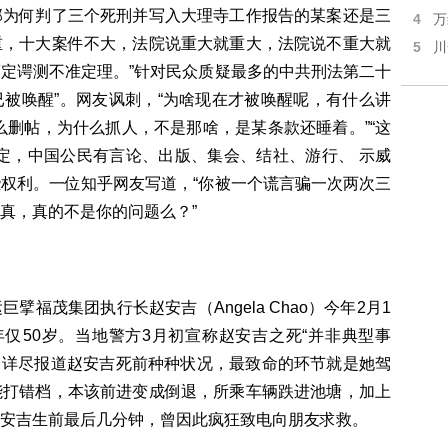
那为何判了三个死刑并写入大理寺工作报告的某案还是三
4
万
重，十大案件不大，法院说重大就重大，法院说不重大就
5
川
定谔测不准定理。”针对民众质疑最多的中共刑法第二十
已被唤醒”。网友讽刺，“为啥现在才被唤醒呢，有什么讲
什么删帖，为什么抓人，不是那啥，是某条款还睡着。”“这
定，中国公民有言论、出版、集会、结社、游行、 示威
权利。一位知乎网友写道，“你被一个谎言骗一次两次三
真，真的不是你的问题么？”
光
茂集团执行长赵安吉（Angela Chao）今年2月1
仅50岁。当地警方3月初宣称赵安吉之死“并非典型事
日详尽报道赵安吉死前种种状况，最致命的环节就是她驾
能打错档，本该前进变成倒退，所乘车辆跌进池塘，加上
安吉生前最后几分钟，曾因此疯狂致电向朋友求救。