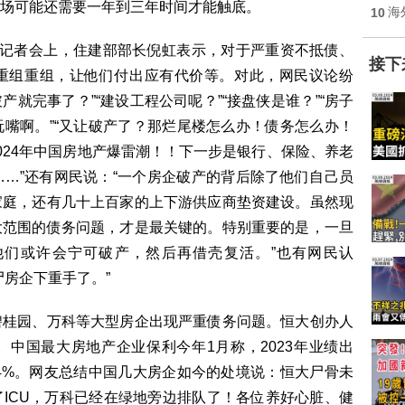
场可能还需要一年到三年时间才能触底。
10
海
记者会上，住建部部长倪虹表示，对于严重资不抵债、
接下
重组重组，让他们付出应有代价等。对此，网民议论纷
产就完事了？”“建设工程公司呢？”“接盘侠是谁？”“房子
嘴啊。”“又让破产了？那烂尾楼怎么办！债务怎么办！
24年中国房地产爆雷潮！！️下一步是银行、保险、养老
…”还有网民说：“一个房企破产的背后除了他们自己员
家庭，还有几十上百家的上下游供应商垫资建设。虽然现
大范围的债务问题，才是最关键的。特别重要的是，一旦
他们或许会宁可破产，然后再借壳复活。”也有网民认
尸房企下重手了。”
桂园、万科等大型房企出现严重债务问题。恒大创办人
中国最大房地产企业保利今年1月称，2023年业绩出
34%。网友总结中国几大房企如今的处境说：恒大尸骨未
ICU，万科已经在绿地旁边排队了！各位养好心脏、健