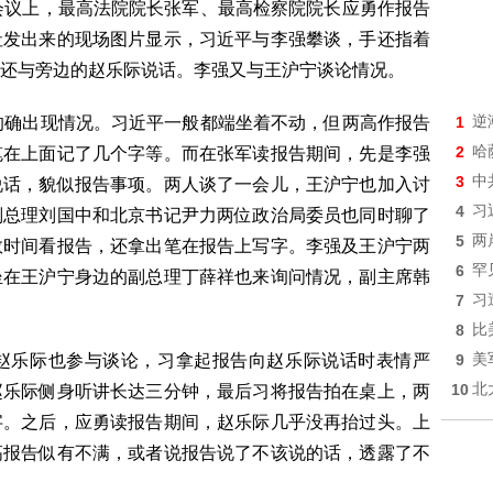
议上，最高法院院长张军、最高检察院院长应勇作报告
社发出来的现场图片显示，习近平与李强攀谈，手还指着
还与旁边的赵乐际说话。李强又与王沪宁谈论情况。
确出现情况。习近平一般都端坐着不动，但两高作报告
1
逆
2
哈
笔在上面记了几个字等。而在张军读报告期间，先是李强
3
中
说话，貌似报告事项。两人谈了一会儿，王沪宁也加入讨
4
习
副总理刘国中和北京书记尹力两位政治局委员也同时聊了
5
两
数时间看报告，还拿出笔在报告上写字。李强及王沪宁两
6
罕
坐在王沪宁身边的副总理丁薛祥也来询问情况，副主席韩
7
习
8
比
乐际也参与谈论，习拿起报告向赵乐际说话时表情严
9
美
10
北
赵乐际侧身听讲长达三分钟，最后习将报告拍在桌上，两
字。之后，应勇读报告期间，赵乐际几乎没再抬过头。上
高报告似有不满，或者说报告说了不该说的话，透露了不