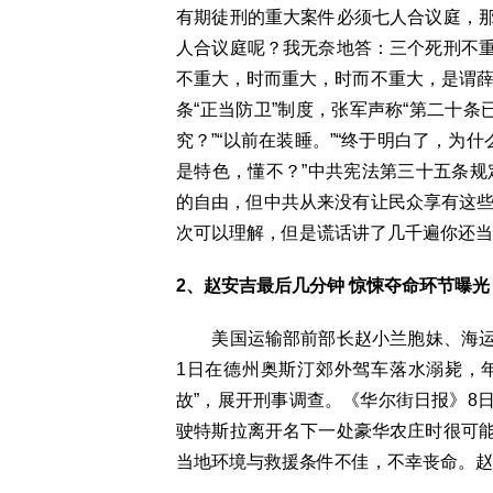
有期徒刑的重大案件必须七人合议庭，
人合议庭呢？我无奈地答：三个死刑不
不重大，时而重大，时而不重大，是谓薛
条“正当防卫”制度，张军声称“第二十条
究？”“以前在装睡。”“终于明白了，为
是特色，懂不？”中共宪法第三十五条规
的自由，但中共从来没有让民众享有这些
次可以理解，但是谎话讲了几千遍你还当
2、赵安吉最后几分钟 惊悚夺命环节曝
美国运输部前部长赵小兰胞妹、海运巨擘福
1日在德州奥斯汀郊外驾车落水溺毙，年
故”，展开刑事调查。《华尔街日报》8
驶特斯拉离开名下一处豪华农庄时很可
当地环境与救援条件不佳，不幸丧命。赵