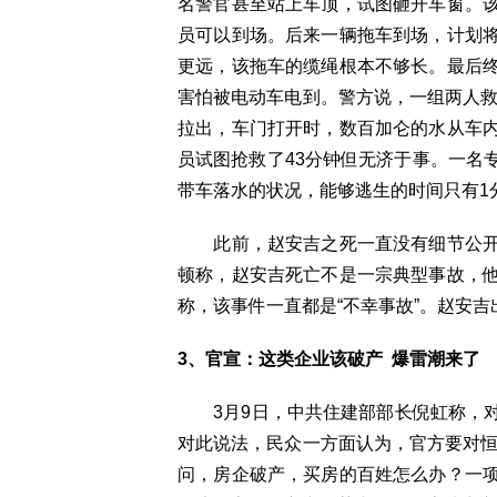
名警官甚至站上车顶，试图砸开车窗。
员可以到场。后来一辆拖车到场，计划
更远，该拖车的缆绳根本不够长。最后
害怕被电动车电到。警方说，一组两人救
拉出，车门打开时，数百加仑的水从车
员试图抢救了43分钟但无济于事。一名
带车落水的状况，能够逃生的时间只有1
此前，赵安吉之死一直没有细节公开
顿称，赵安吉死亡不是一宗典型事故，
称，该事件一直都是“不幸事故”。赵安
3、官宣：这类企业该破产 爆雷潮来了
3月9日，中共住建部部长倪虹称，对
对此说法，民众一方面认为，官方要对恒
问，房企破产，买房的百姓怎么办？一