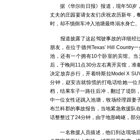
据《华尔街日报》报道，现年50岁，
丈夫的庄园宴请女友们庆祝农历新年，餐
时，却不慎倒车冲入池塘最终溺水身亡。
报道披露了这起驾驶事故的详细经过，
朋友，在位于德州Texas' Hill Co
池，还有一个拥有10个卧室的宾馆。
后，于晚间11点30分左右离开宾馆，
决定放弃步行，开着特斯拉Model X
分钟，赵安吉就惊慌的打电话给她一位
档，结果车子一路往后冲，翻过了堤防
中一位女性还跳入池塘，牧场经理跟妻子
布兰科郡的事故报告，当地紧急救援队在2
话整整过了24分钟，由于地形崎岖，部
一名救援人员描述，他们到达现场后