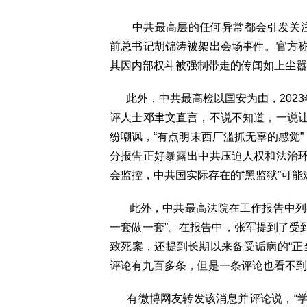
中共最高层的任何异常都会引发关注。2
前总书记胡锦涛被架出会场事件。官方
其因内部权斗被强制带走的传闻如上尘嚣
此外，中共最高检以国安为由，2023
评人士邓聿文直言，不说不知道，一说
纷嘲讽，“有点明末西厂滥抓无辜的感觉”
分报告正好暴露出中共压迫人权和法治
会监控，中共国实际存在的“黑监狱”可能
此外，中共最高法院在工作报告中列举
一套做一套”。在报告中，张军提到了受
致死案，还提到长期以来备受诟病的“正
评论有九百多条，但是一条评论也看不到
有微博网友转发该消息并评论说，“学