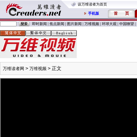
设万维读者为首页
首
页
手机版
即时新闻
|
焦点新闻
|
图片新闻
|
万维视频
|
环球大观
|
中国嘹望
|
>
> 正文
万维读者网
万维视频