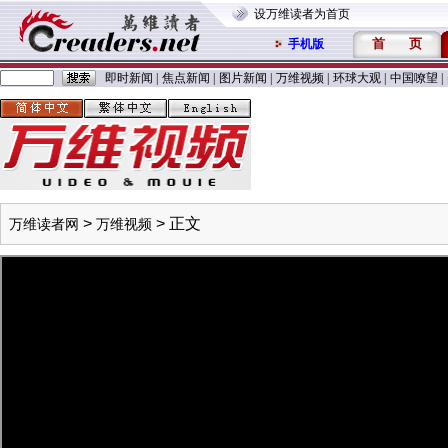
设万维读者为首页
首
页
手机版
即时新闻
|
焦点新闻
|
图片新闻
|
万维视频
|
环球大观
|
中国嘹望
|
>
> 正文
万维读者网
万维视频