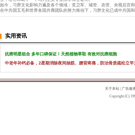
如今，习胖文化影响力遍及各个领域：党卫军、城管、农管、央视后宫和
在中共国五毛和世界各国共裔团队的努力推动下，习胖文化已成中共国和
实用资讯
抗癌明星组合 多年口碑保证！天然植物萃取 有效对抗癌细胞
中老年补钙必备，2星期消除夜间抽筋、腰背疼痛，防治骨质疏松立竿
关于本站
|
广告服
Copyright (C) 19