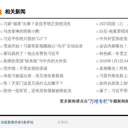
相关新闻
习家“储君”出事？皇侄齐明正突然消失
2025回国（2
与杰奎琳的雨夜小酌
白石-南素里唱
习近平拒绝川普的“G2”？
中共外贸系统竟
雪崩开始！习家军影视圈核心“马仔”主动自首
会议内幕曝光！
要玩真的了！他点名警告习近平
秋色赋：冬雪之
刷屏的美国“斩杀线”与中共的大外宣
2026年1月1日
范学德：不受欢迎的圣诞
真相曝光！所有
传老习被逼出席，张又侠坐着看戏
习晋升两名新上
怪！天安门这是又搞什么幺蛾子？
如何从政策上加
惊传一批军官，还有高智晟被秘密处决
爆了：习近平罪
“万维专栏”
当前新闻共有
3
条评论
分享到：