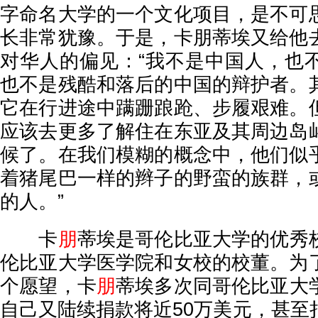
字命名大学的一个文化项目，是不可
长非常犹豫。于是，卡朋蒂埃又给他
对华人的偏见：“我不是中国人，也
也不是残酷和落后的中国的辩护者。
它在行进途中蹒跚踉跄、步履艰难。
应该去更多了解住在东亚及其周边岛
候了。在我们模糊的概念中，他们似
着猪尾巴一样的辫子的野蛮的族群，
的人。”
卡
朋
蒂埃是哥伦比亚大学的优秀
伦比亚大学医学院和女校的校董。为
个愿望，卡
朋
蒂埃多次同哥伦比亚大
自己又陆续捐款将近50万美元，甚至