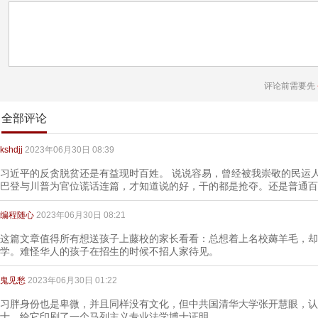
评论前需要先
全部评论
kshdjj
2023年06月30日 08:39
习近平的反贪脱贫还是有益现时百姓。 说说容易，曾经被我崇敬的民运
巴登与川普为官位谎话连篇，才知道说的好，干的都是抢夺。还是普通百
编程随心
2023年06月30日 08:21
这篇文章值得所有想送孩子上藤校的家长看看：总想着上名校薅羊毛，却
学。难怪华人的孩子在招生的时候不招人家待见。
鬼见愁
2023年06月30日 01:22
习胖身份也是卑微，并且同样没有文化，但中共国清华大学张开慧眼，认
士，给它印刷了一个马列主义专业法学博士证明。