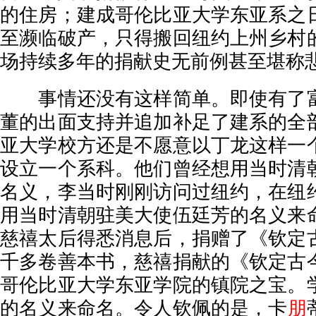
的住房；建成哥伦比亚大学东亚系之
至濒临破产，只得搬回纽约上州乡村
场持续多年的捐献史无前例甚至堪称
事情还没有这样简单。即使有了富
董的出面支持并追加补足了建系的全
亚大学校方还是不愿意以丁龙这样一
设立一个系科。他们曾经想用当时清
名义，李当时刚刚访问过纽约，在纽
用当时清朝驻美大使伍廷芳的名义来
慈禧太后得悉消息后，捐赠了《钦定
千多卷善本书，慈禧捐献的《钦定古
哥伦比亚大学东亚学院的镇院之宝。
的名义来命名。令人钦佩的是，卡
朋