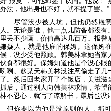
好“报复”，可他却签了认同。他说：
办法，他出身也不好，就不提了罢。”
尽管没少被人坑，但他仍然愿意
人。无论是谁，他一点儿防备都没有
里丢不少画，价值高达几百万。报警
嫌疑人，就是他雇的保姆。这保姆
候，没少受他照顾。韩美林拿她当家
伙食都很好。保姆知道他是个没心眼
咧咧。趁某天韩美林没注意偷走了几
了。然后回老家开了个饭店，美滋滋
抓后，通过别人向韩美林求情，希望
林不忍心，就写了谅解书，最后也没
但你要以为他是没原则的人，那可就