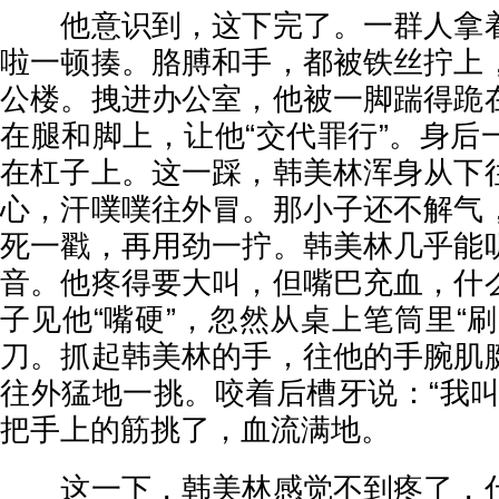
他意识到，这下完了。一群人拿着
啦一顿揍。胳膊和手，都被铁丝拧上
公楼。拽进办公室，他被一脚踹得跪
在腿和脚上，让他“交代罪行”。身后
在杠子上。这一踩，韩美林浑身从下
心，汗噗噗往外冒。那小子还不解气
死一戳，再用劲一拧。韩美林几乎能
音。他疼得要大叫，但嘴巴充血，什
子见他“嘴硬”，忽然从桌上笔筒里“
刀。抓起韩美林的手，往他的手腕肌
往外猛地一挑。咬着后槽牙说：“我叫
把手上的筋挑了，血流满地。
这一下，韩美林感觉不到疼了，什