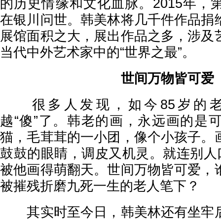
的历史情缘和文化血脉。2015年，
在银川问世。韩美林将几千件作品捐
展馆面积之大，展出作品之多，涉及
当代中外艺术家中的“世界之最”。
世间万物皆可爱
很多人发现，如今85岁的老
越“傻”了。韩老的画，永远画的是
猫，毛茸茸的一小团，像个小孩子。
鼓鼓的眼睛，调皮又机灵。就连别人口
被他画得萌翻天。世间万物皆可爱，
被摧残折磨九死一生的老人笔下？
其实时至今日，韩美林还有坐牢后