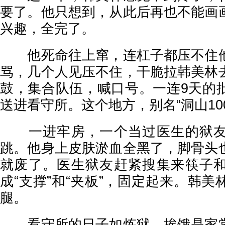
要了。他只想到，从此后再也不能画
兴趣，全完了。
他死命往上窜，连杠子都压不住他
骂，几个人见压不住，干脆拉韩美林
鼓，集合队伍，喊口号。一连9天的
送进看守所。这个地方，别名“洞山10
一进牢房，一个当过医生的狱友
跳。他身上皮肤淤血全黑了，脚骨头
就废了。医生狱友赶紧搜集来筷子
成“支撑”和“夹板”，固定起来。韩
腿。
看守所的日子如炼狱。挨饿是家常