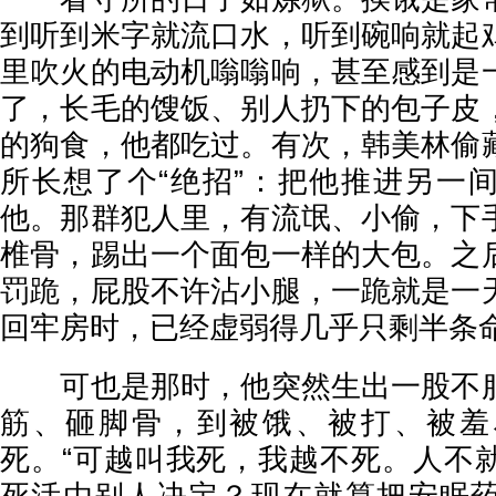
到听到米字就流口水，听到碗响就起
里吹火的电动机嗡嗡响，甚至感到是
了，长毛的馊饭、别人扔下的包子皮
的狗食，他都吃过。有次，韩美林偷
所长想了个“绝招”：把他推进另一
他。那群犯人里，有流氓、小偷，下
椎骨，踢出一个面包一样的大包。之
罚跪，屁股不许沾小腿，一跪就是一
回牢房时，已经虚弱得几乎只剩半条
可也是那时，他突然生出一股不服
筋、砸脚骨，到被饿、被打、被羞
死。“可越叫我死，我越不死。人不