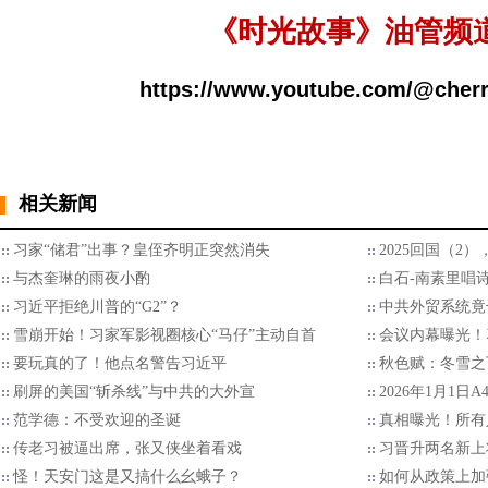
《时光故事》油管频
https://www.youtube.com/@cherr
相关新闻
习家“储君”出事？皇侄齐明正突然消失
2025回国（2
与杰奎琳的雨夜小酌
白石-南素里唱
习近平拒绝川普的“G2”？
中共外贸系统竟
雪崩开始！习家军影视圈核心“马仔”主动自首
会议内幕曝光！
要玩真的了！他点名警告习近平
秋色赋：冬雪之
刷屏的美国“斩杀线”与中共的大外宣
2026年1月1日
范学德：不受欢迎的圣诞
真相曝光！所有
传老习被逼出席，张又侠坐着看戏
习晋升两名新上
怪！天安门这是又搞什么幺蛾子？
如何从政策上加