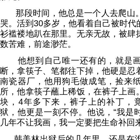
那段时间，他总是一个人去爬山。
哭。活到30多岁，他看着自己被时代
衫褴褛地趴在那里。无亲无故，被肆
数苦难，前途渺茫。
他想到自己唯一还有的，就是画
断，拿筷子、笔都往下掉，他硬是忍
南瓷器厂，他用狗毛做成笔，捡来
所，他拿筷子蘸上稀饭，在裤子上画
块，4年多下来，裤子上的补丁，竟
狱，他更是一刻不停。他说，“我是
几年不让我画，我一定要把生命补回来
韩美林出狱后的几年里，还是在淮