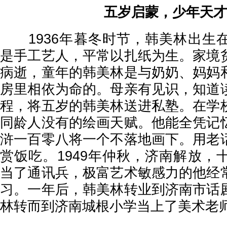
五岁启蒙，少年
1936年暮冬时节，韩美林出生
是手工艺人，平常以扎纸为生。家境
病逝，童年的韩美林是与奶奶、妈妈
房里相依为命的。母亲有见识，知道
程，将五岁的韩美林送进私塾。在学
同龄人没有的绘画天赋。他能全凭记
浒一百零八将一个不落地画下。用老
赏饭吃。1949年仲秋，济南解放，
当了通讯兵，极富艺术敏感力的他经
习。一年后，韩美林转业到济南市话
林转而到济南城根小学当上了美术老