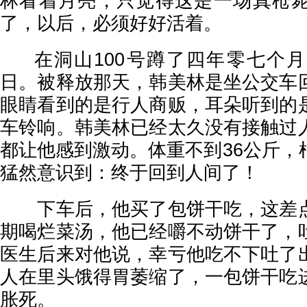
林看着月亮，只觉得这是一场真枪
了，以后，必须好好活着。
在洞山100号蹲了四年零七个月
日。被释放那天，韩美林是坐公交车
眼睛看到的是行人商贩，耳朵听到的
车铃响。韩美林已经太久没有接触过
都让他感到激动。体重不到36公斤，
猛然意识到：终于回到人间了！
下车后，他买了包饼干吃，这差点
期喝烂菜汤，他已经嚼不动饼干了，
医生后来对他说，幸亏他吃不下吐了
人在里头饿得胃萎缩了，一包饼干吃
胀死。