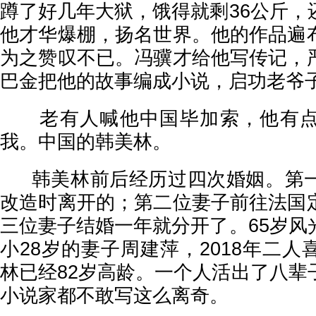
蹲了好几年大狱，饿得就剩36公斤，
他才华爆棚，扬名世界。他的作品遍
为之赞叹不已。冯骥才给他写传记，
巴金把他的故事编成小说，启功老爷
老有人喊他中国毕加索，他有点
我。中国的韩美林。
韩美林前后经历过四次婚姻。第一
改造时离开的；第二位妻子前往法国
三位妻子结婚一年就分开了。65岁风
小28岁的妻子周建萍，2018年二
林已经82岁高龄。一个人活出了八辈
小说家都不敢写这么离奇。