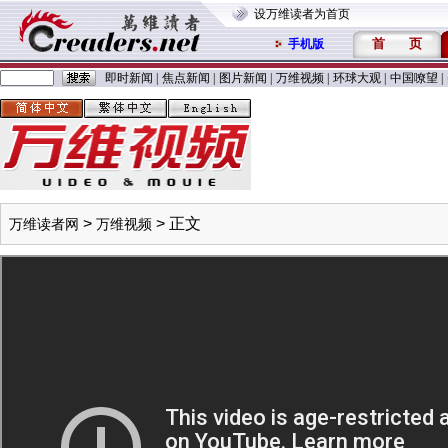
设万维读者为首页
首
页
手机版
即时新闻
|
焦点新闻
|
图片新闻
|
万维视频
|
环球大观
|
中国嘹望
|
>
> 正文
万维读者网
万维视频