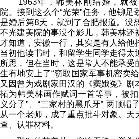
1963年，韩美林刚结婚，就被
院。接到这么个“光荣”任务，他铆足
是婚后第8天，就到了合肥报道。没
不光建美院的事没个影儿，韩美林还
才知道，安徽一行，其实是有人给他
当初他读书时，和留学生同学走得太
所思，但在当时，这是常人不能承受
生有地安上了“窃取国家军事机密卖给
又因曾为戏剧家田汉的《窦娥冤》剧
拓为韩美林画作赋词一首等事，被扣
义分子”、“三家村的黑爪牙” 两顶帽子
从一个老师，成了重点批斗对象。天
查、认罪材料。