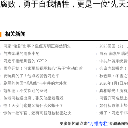
腐败，勇于自我牺牲，更是一位“先天
相关新闻
习家“储君”出事？皇侄齐明正突然消失
2025回国（2
与杰奎琳的雨夜小酌
白石-南素里唱
习近平拒绝川普的“G2”？
中共外贸系统竟
雪崩开始！习家军影视圈核心“马仔”主动自首
会议内幕曝光！
要玩真的了！他点名警告习近平
秋色赋：冬雪之
刷屏的美国“斩杀线”与中共的大外宣
2026年1月1日
范学德：不受欢迎的圣诞
真相曝光！所有
传老习被逼出席，张又侠坐着看戏
习晋升两名新上
怪！天安门这是又搞什么幺蛾子？
如何从政策上加
惊传一批军官，还有高智晟被秘密处决
爆了：习近平罪
“万维专栏”