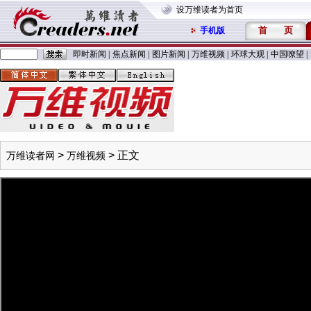
设万维读者为首页
首
页
手机版
即时新闻
|
焦点新闻
|
图片新闻
|
万维视频
|
环球大观
|
中国嘹望
|
>
> 正文
万维读者网
万维视频