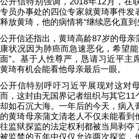
公开信特别强调，2018年12月，
专员办事处的四位专家就黄琦事件发
释放黄琦，他的病情将“继续恶化直到
公开信还指出，黄琦高龄87岁的母亲
康状况因为肺癌而急速恶化，希望能
面”。基于人性尊严，恳请习近平主
黄琦有机会能看他母亲最后一眼。
公开信特别呼吁习近平展现对这对
而，这封由无国界记者组织与其它11
却如石沉大海。一年后的今天，病入
的黄琦母亲蒲文清老人不仅未能看到
往监狱探监的法定权利都被当局剥夺
被监禁的五年中仅仅允许两次探监，