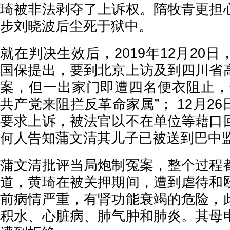
琦被非法剥夺了上诉权。隋牧青更担
步刘晓波后尘死于狱中。
就在判决生效后，2019年12月20
国保提出，要到北京上访及到四川省
案，但一出家门即遭四名便衣阻止，
共产党来阻拦反革命家属”； 12月2
要求上诉，被法官以不在单位等藉口
何人告知蒲文清其儿子已被送到巴中
蒲文清批评当局炮制冤案，整个过程
道，黄琦在被关押期间，遭到虐待和
前病情严重，有肾功能衰竭的危险，
积水、心脏病、肺气肿和肺炎。其母