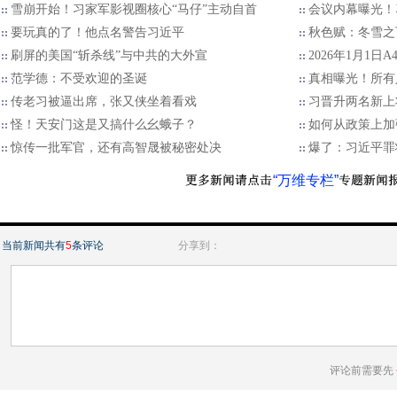
雪崩开始！习家军影视圈核心“马仔”主动自首
会议内幕曝光！
要玩真的了！他点名警告习近平
秋色赋：冬雪之
刷屏的美国“斩杀线”与中共的大外宣
2026年1月1日
范学德：不受欢迎的圣诞
真相曝光！所有
传老习被逼出席，张又侠坐着看戏
习晋升两名新上
怪！天安门这是又搞什么幺蛾子？
如何从政策上加
惊传一批军官，还有高智晟被秘密处决
爆了：习近平罪
“万维专栏”
当前新闻共有
5
条评论
分享到：
评论前需要先