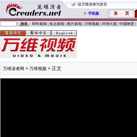
设万维读者为首页
首
页
手机版
即时新闻
|
焦点新闻
|
图片新闻
|
万维视频
|
环球大观
|
中国嘹望
|
>
> 正文
万维读者网
万维视频