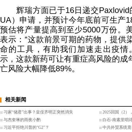
辉瑞方面已于16日递交Paxlovi
UA）申请，并预计今年底前可生产1
预估将产量提高到至少5000万份。
表示：“这款前景可期的药物，提供
命的工具，有助我们加速走出疫情
示，这款新药可让有重症高风险的成
亡风险大幅降低89%。
相关新闻
习家“储君”出事？皇侄齐明正突然消失
2025回国（2
与杰奎琳的雨夜小酌
白石-南素里唱
习近平拒绝川普的“G2”？
中共外贸系统竟