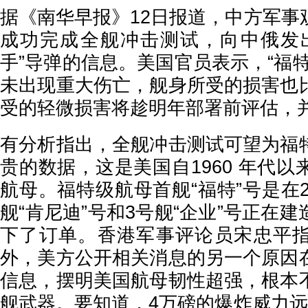
据《南华早报》12日报道，中方军事
成功完成全舰冲击测试，向中俄发
手”导弹的信息。美国官员表示，“福
未出现重大伤亡，舰身所受的损害也
受的轻微损害将趁明年部署前评估，
有分析指出，全舰冲击测试可望为福
贵的数据，这是美国自1960 年代
航母。福特级航母首舰“福特”号是在2
舰“肯尼迪”号和3号舰“企业”号正在
下了订单。香港军事评论员宋忠平
外，美方公开相关消息的另一个原因
信息，摆明美国航母韧性超强，根本
舰武器。要知道，4万磅的爆炸威力远