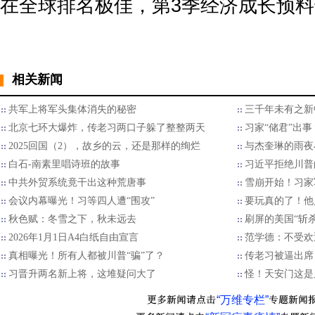
在全球排名极佳，第3季经济成长预
相关新闻
共军上将军头集体消失的秘密
三千年未有之新
北京七环大爆炸，传老习两口子躲了整整两天
习家“储君”出
2025回国（2），故乡的云，还是那样的绚烂
与杰奎琳的雨夜
白石-南素里唱诗班的故事
习近平拒绝川普的
中共外贸系统竟干出这种荒唐事
雪崩开始！习家
会议内幕曝光！习等四人遭“围攻”
要玩真的了！他
秋色赋：冬雪之下，秋未远去
刷屏的美国“斩
2026年1月1日A4白纸自由宣言
范学德：不受欢
真相曝光！所有人都被川普“骗”了？
传老习被逼出席
习晋升两名新上将，这堆疑问大了
怪！天安门这是
“万维专栏”