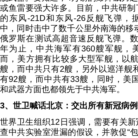
或鱼雷要强大许多。目前，中共研制了
的东风-21D和东风-26反舰飞弹
中，同时击中了数千公里外南海的移
俄罗斯在测试高超音速反舰飞弹。数据
年为止，中共海军有360艘军舰，美
而，美方拥有比较多大型军舰，以航
艘，而中共只有2艘，另外以巡洋舰
有92艘，而中共有33艘，同时，美
和武器方面也都领先于中共海军。
3、世卫喊话北京：交出所有新冠病
世界卫生组织12日强调，需要有关新
查中共实验室泄漏的假设，并敦促“包