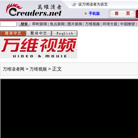
设万维读者为首页
首
页
手机版
即时新闻
|
焦点新闻
|
图片新闻
|
万维视频
|
环球大观
|
中国嘹望
|
>
> 正文
万维读者网
万维视频