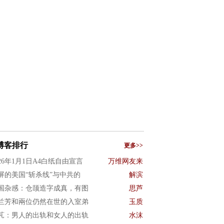
博客排行
更多>>
026年1月1日A4白纸自由宣言
万维网友来
屏的美国“斩杀线”与中共的
解滨
国杂感：仓颉造字成真，有图
思芦
兰芳和兩位仍然在世的入室弟
玉质
芃：男人的出轨和女人的出轨
水沫