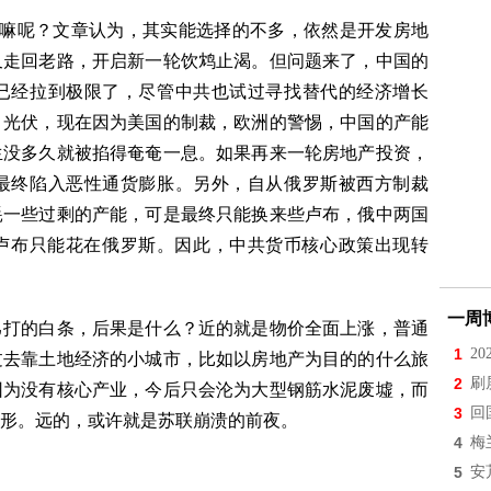
嘛呢？文章认为，其实能选择的不多，依然是开发房地
又走回老路，开启新一轮饮鸩止渴。但问题来了，中国的
已经拉到极限了，尽管中共也试过寻找替代的经济增长
、光伏，现在因为美国的制裁，欧洲的警惕，中国的产能
生没多久就被掐得奄奄一息。如果再来一轮房地产投资，
最终陷入恶性通货膨胀。另外，自从俄罗斯被西方制裁
耗一些过剩的产能，可是最终只能换来些卢布，俄中两国
，卢布只能花在俄罗斯。因此，中共货币核心政策出现转
一周
打的白条，后果是什么？近的就是物价全面上涨，普通
1
2
过去靠土地经济的小城市，比如以房地产为目的的什么旅
2
刷
因为没有核心产业，今后只会沦为大型钢筋水泥废墟，而
3
回
形。远的，或许就是苏联崩溃的前夜。
4
梅
5
安