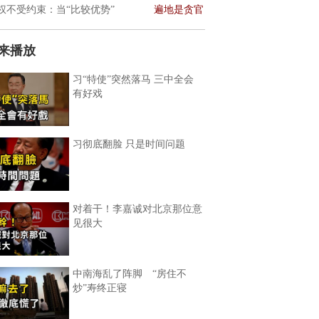
权不受约束：当“比较优势”
遍地是贪官
来播放
习“特使”突然落马 三中全会
有好戏
习彻底翻脸 只是时间问题
对着干！李嘉诚对北京那位意
见很大
中南海乱了阵脚 “房住不
炒”寿终正寝