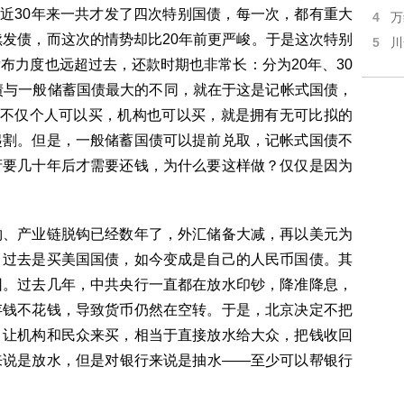
30年来一共才发了四次特别国债，每一次，都有重大
4
万
续发债，而这次的情势却比20年前更严峻。于是这次特别
5
川
布力度也远超过去，还款时期也非常长：分为20年、30
债与一般储蓄国债最大的不同，就在于这是记帐式国债，
且不仅个人可以买，机构也可以买，就是拥有无可比拟的
起割。但是，一般储蓄国债可以提前兑取，记帐式国债不
府要几十年后才需要还钱，为什么要这样做？仅仅是因为
、产业链脱钩已经数年了，外汇储备大减，再以美元为
。过去是买美国国债，如今变成是自己的人民币国债。其
因。过去几年，中共央行一直都在放水印钞，降准降息，
存钱不花钱，导致货币仍然在空转。于是，北京决定不把
，让机构和民众来买，相当于直接放水给大众，把钱收回
来说是放水，但是对银行来说是抽水——至少可以帮银行