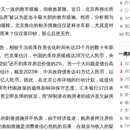
6
共
又一波的救市措施，但收效甚微。近日，北京再推出所
7
三
品房”被认为是迄今最大胆的救市措施。然而，分析师与
8
7
的规模，北京推出的相关措施仅仅是杯水车薪，尤其是对
9
美
而来？仅仅靠印钞，那么后患无穷。
10
美
告，相较于当前库存房去化时间长达33个月的数十年新
一周
小。巴克莱估计，中国的库存房规模达28万亿人民币，央
再贷款”还不到库存房总价值的2%。另一个大问题是债台高
1
台
2
东
计，截至2023年，中共政府债务达41万亿人民币，以
3
川
0万亿人民币。因此，在北京公布详细的行动计划，或提供
4
梅
房市纾困政策的最终影响持保守态度。汇丰银行17日表
5
第
资立即反弹的状况，而“抑制潜在购房者的或许是欠缺房
6
做
7
关
的刺激措施并不热衷，由于经济低迷，购房者押注房价
8
海
的激励措施是消费者信心危机的后果，在就业与收入的疑
9
7