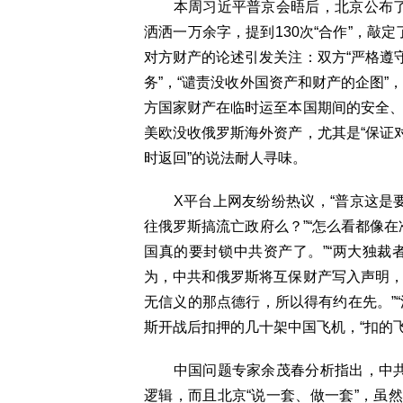
本周习近平普京会晤后，北京公布了所
洒洒一万余字，提到130次“合作”，敲
对方财产的论述引发关注：双方“严格遵
务”，“谴责没收外国资产和财产的企图”
方国家财产在临时运至本国期间的安全、
美欧没收俄罗斯海外资产，尤其是“保证
时返回”的说法耐人寻味。
X平台上网友纷纷热议，“普京这是要
往俄罗斯搞流亡政府么？”“怎么看都像在
国真的要封锁中共资产了。”“两大独裁
为，中共和俄罗斯将互保财产写入声明，
无信义的那点德行，所以得有约在先。”
斯开战后扣押的几十架中国飞机，“扣的飞
中国问题专家余茂春分析指出，中共
逻辑，而且北京“说一套、做一套”，虽