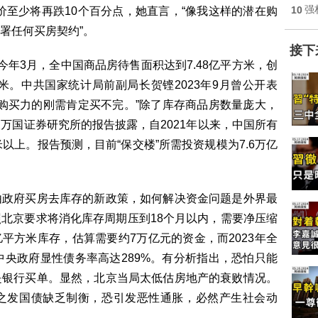
10
强
价至少将再跌10个百分点，她直言，“像我这样的潜在购
署任何买房契约”。
接下
3月，全中国商品房待售面积达到7.48亿平方米，创
米。中共国家统计局前副局长贺铿2023年9月曾公开表
有购买力的刚需肯定买不完。”除了库存商品房数量庞大，
万国证券研究所的报告披露，自2021年以来，中国所有
以上。报告预测，目前“保交楼”所需投资规模为7.6万亿
政府买房去库存的新政策，如何解决资金问题是外界最
北京要求将消化库存周期压到18个月以内，需要净压缩
亿平方米库存，估算需要约7万亿元的资金，而2023年全
3年中央政府显性债务率高达289%。有分析指出，恐怕只能
是银行买单。显然，北京当局太低估房地产的衰败情况。
之发国债缺乏制衡，恐引发恶性通胀，必然产生社会动