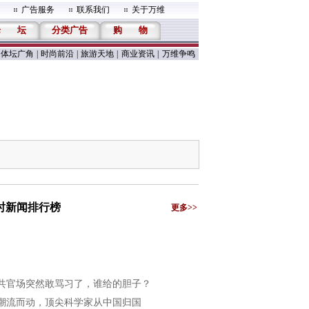
广告服务
联系我们
关于万维
论
坛
分类广告
购
物
体坛广角
|
时尚前沿
|
旅游天地
|
商业资讯
|
万维争鸣
小时新闻排行榜
更多>>
共官场突然敢骂习了，谁给的胆子？
潮流而动，顶尖科学家从中国归国