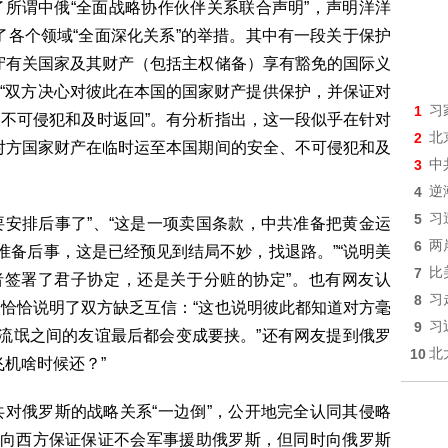
谓中俄“全面战略协作伙伴关系联合声明”，声明洋洋
定了各个领域“全面深化关系”的举措。其中有一段关于保护
守有关国家及其财产（包括主权储备）享有豁免的国际义
，“双方决心对彼此在本国的国家财产提供保护，并保证对
1
习
不可侵犯和及时返回”。有分析指出，这一段似乎在针对
2
北
对方国家财产在临时运至本国期间的安全、不可侵犯和及
3
中
4
逆
5
习
安排后事了”、“这是一项卖国条款，中共准备把黄金运
6
两
准备后事，这是已经预见到结局不妙，找退路。”“说明美
7
比
者签署了君子协定，还是关于分赃的协定”。也有网友认
8
习
恰恰说明了双方缺乏互信：“这也说明彼此都知道对方毫
9
习
“流氓之间的友谊最后都会变成要挟。”还有网友提到俄罗
10
北
机啥时候还？”
对俄罗斯的战略关系“一边倒”，公开地完全认同其侵略
然向西方保证保证不会军事援助俄罗斯，但同时向俄罗斯