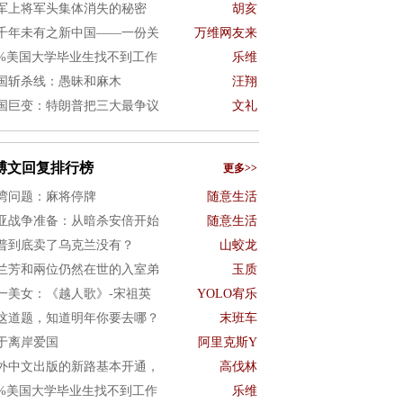
军上将军头集体消失的秘密
胡亥
千年未有之新中国——一份关
万维网友来
0%美国大学毕业生找不到工作
乐维
国斩杀线：愚昧和麻木
汪翔
国巨变：特朗普把三大最争议
文礼
博文回复排行榜
更多>>
湾问题：麻将停牌
随意生活
亚战争准备：从暗杀安倍开始
随意生活
普到底卖了乌克兰没有？
山蛟龙
兰芳和兩位仍然在世的入室弟
玉质
一美女：《越人歌》-宋祖英
YOLO宥乐
这道题，知道明年你要去哪？
末班车
于离岸爱国
阿里克斯Y
外中文出版的新路基本开通，
高伐林
0%美国大学毕业生找不到工作
乐维