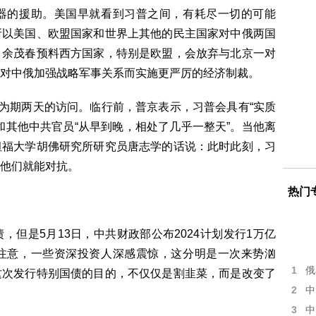
器的援助。美国早就看到习普之间，有耗尽一切的可能
所以美国、欧盟国家和世界上其他的民主国家对中俄两国
。余茂春预料西方国家，特别是欧盟，会放弃与北京一对
对中俄加强战略军事关系而实施更严厉的经济制裁。
华为期两天的访问。临行前，普京表示，习普会具有“实质
和其他中共官员“从早到晚，相处了几乎一整天”。当他离
坦福大学胡佛研究所研究员唐志学的话说：此时此刻，习
他们就能对抗。
热门
是5月13日，中共财政部公布2024计划发行1万亿
注意，一些资深投资人深感震惊，这分明是一次来势汹
1
俄
这次发行特别国债的目的，不仅仅是割韭菜，而是改变了
2
中
3
中