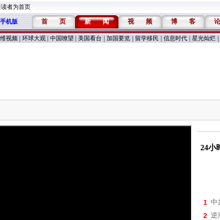
维读者为首页
首
页
新
闻
视
频
博
客
手机版
维视频
|
环球大观
|
中国嘹望
|
美国看台
|
加国要览
|
留学移民
|
信息时代
|
星光灿烂
|
24
1
中
2
逆