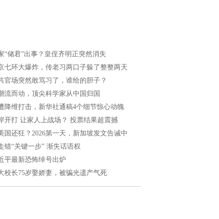
家“储君”出事？皇侄齐明正突然消失
京七环大爆炸，传老习两口子躲了整整两天
共官场突然敢骂习了，谁给的胆子？
潮流而动，顶尖科学家从中国归国
遭降维打击，新华社通稿4个细节惊心动魄
岸开打 让家人上战场？ 投票结果超震撼
美国还狂？2026第一天，新加坡发文告诫中
走错“关键一步” 渐失话语权
近平最新恐怖绰号出炉
大校长75岁娶娇妻，被骗光遗产气死