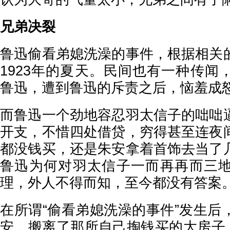
兄弟决裂
鲁迅偷看弟媳洗澡的事件，根据相关
1923年的夏天。民间也有一种传闻
鲁迅，遭到鲁迅的斥责之后，恼羞成
而鲁迅一个劲地容忍羽太信子的咄咄
开支，不惜四处借贷，穷得甚至连夜
都没钱买，还是朱安拿着首饰去当了
鲁迅为何对羽太信子一而再再而三
理，外人不得而知，至今都没有答案
在所谓“偷看弟媳洗澡的事件”发生后
安，搬离了那所自己掏钱买的大房子。