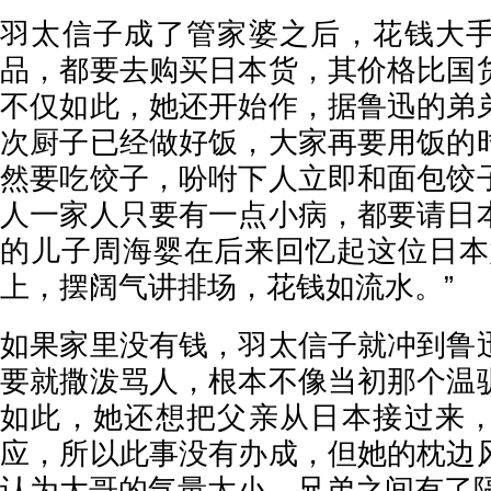
羽太信子成了管家婆之后，花钱大
品，都要去购买日本货，其价格比国
不仅如此，她还开始作，据鲁迅的弟
次厨子已经做好饭，大家再要用饭的
然要吃饺子，吩咐下人立即和面包饺
人一家人只要有一点小病，都要请日
的儿子周海婴在后来回忆起这位日本
上，摆阔气讲排场，花钱如流水。”
如果家里没有钱，羽太信子就冲到鲁
要就撒泼骂人，根本不像当初那个温
如此，她还想把父亲从日本接过来
应，所以此事没有办成，但她的枕边
认为大哥的气量太小，兄弟之间有了