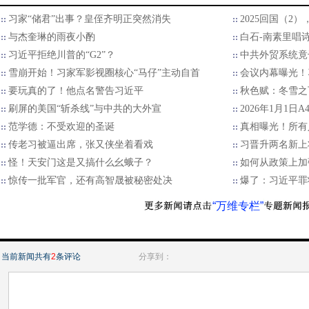
习家“储君”出事？皇侄齐明正突然消失
2025回国（2
与杰奎琳的雨夜小酌
白石-南素里唱
习近平拒绝川普的“G2”？
中共外贸系统竟
雪崩开始！习家军影视圈核心“马仔”主动自首
会议内幕曝光！
要玩真的了！他点名警告习近平
秋色赋：冬雪之
刷屏的美国“斩杀线”与中共的大外宣
2026年1月1日
范学德：不受欢迎的圣诞
真相曝光！所有
传老习被逼出席，张又侠坐着看戏
习晋升两名新上
怪！天安门这是又搞什么幺蛾子？
如何从政策上加
惊传一批军官，还有高智晟被秘密处决
爆了：习近平罪
“万维专栏”
当前新闻共有
2
条评论
分享到：