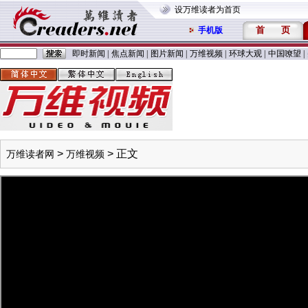
设万维读者为首页
首
页
手机版
即时新闻
|
焦点新闻
|
图片新闻
|
万维视频
|
环球大观
|
中国嘹望
|
>
> 正文
万维读者网
万维视频