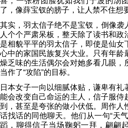
喜，一张粉团脸犹如我们宁波的汤
了，像薛宝钗的膀子，让人禁不住想要
其实，羽太信子绝不是宝钗，倒像袭人
人个个严肃呆板，整天除了读书和政
是相貌平平的羽太信子，即使是仙女
心中的家国民族复兴大业。只有年龄
燥乏味的生活偶尔会对她多看几眼，
当作了“攻陷”的目标。
日本女子一向以细腻体贴，谦卑有礼
能会改变自己命运的主人，信子服侍
到，甚至是夸张的做小伏低。周作人
话找话的同他聊天。他们从一句“天气
蹈，聊得信子当场鞠躬一拜，翩翩