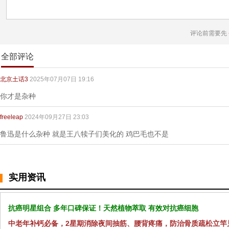
评论前需要先
全部评论
北京土话3
2025年07月07日 19:16
你才是杂种
freeleap
2024年09月27日 23:03
鲁迅是什么杂种 就是王八犊子们美化的 鸡巴毛也不是
实用资讯
抗癌明星组合 多年口碑保证！天然植物萃取 有效对抗癌细胞
中老年补钙必备，2星期消除夜间抽筋、腰背疼痛，防治骨质疏松立竿