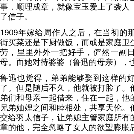
事，顺理成章，就像宝玉爱上了袭人
了信子。
1909年嫁给周作人之后，在当初的
街买菜还是下厨做饭，而或是家庭卫
劳，里里外外一把好手，俨然一副
母。而她对待婆婆（鲁迅的母亲），
鲁迅也觉得，弟弟能够娶到这样的
了。但是随后不久，他就被打脸了。
弟们和母亲一起借来，住在一起，他
兄弟妯娌之间和睦相处，共享天伦。
交给羽太信子，让弟媳主管家庭所有
章的他，完全忽略了女人的欲望膨胀