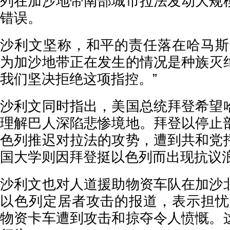
列在加沙地带南部城市拉法发动大规
错误。
沙利文坚称，和平的责任落在哈马斯
为加沙地带正在发生的情况是种族灭
我们坚决拒绝这项指控。”
沙利文同时指出，美国总统拜登希望
理解巴人深陷悲惨境地。拜登以停止
色列推迟对拉法的攻势，遭到共和党
国大学则因拜登挺以色列而出现抗议
沙利文也对人道援助物资车队在加沙
以色列定居者攻击的报道，表示担忧
物资卡车遭到攻击和掠夺令人愤慨。