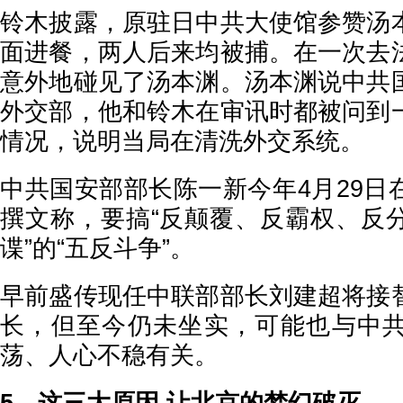
铃木披露，原驻日中共大使馆参赞汤
面进餐，两人后来均被捕。在一次去
意外地碰见了汤本渊。汤本渊说中共
外交部，他和铃木在审讯时都被问到
情况，说明当局在清洗外交系统。
中共国安部部长陈一新今年4月29日
撰文称，要搞“反颠覆、反霸权、反
谍”的“五反斗争”。
早前盛传现任中联部部长刘建超将接
长，但至今仍未坐实，可能也与中
荡、人心不稳有关。