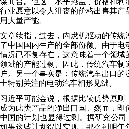
谋而合。但这一水平掩盖了价格和利
行业愿意以令人沮丧的价格出售其产
用大量产能。
文章续指，过去，内燃机驱动的传统
了中国国内生产的全部份额。由于电
情况已不复存在，这意味着一个领域
领域的产能过剩。因此，传统汽车制
户。另一个事实是：传统汽车出口的
士特别关注的电动汽车相形见绌。
习近平可能会说，根据比较优势原则
成为此类产品的净出口国。然而，即
中国的计划也显得过剩。据研究公司 Bloo
如果这些计划得以实现，那么到明年