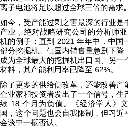
离子电池将足以超过全球三倍的需求
如今，受产能过剩之害最深的行业是
产业，绝对战略研究公司的分析师亚
机的例子：直到 2021 年年中，中
部分挖掘机。但国内销售量急剧下降
成为全球最大的挖掘机出口国。另一
材料，其产能利用率已降至 62%。
除了更多的供给侧改革，还能改善产
企业家和投资者发出了一个信号，生
续 18 个月为负值。《经济学人》
国，这个问题也会自我限制，但习近
会谈中一概否认。