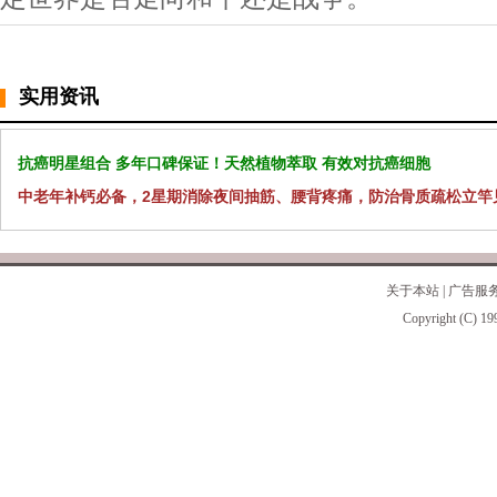
实用资讯
抗癌明星组合 多年口碑保证！天然植物萃取 有效对抗癌细胞
中老年补钙必备，2星期消除夜间抽筋、腰背疼痛，防治骨质疏松立竿
关于本站
|
广告服
Copyright (C) 19