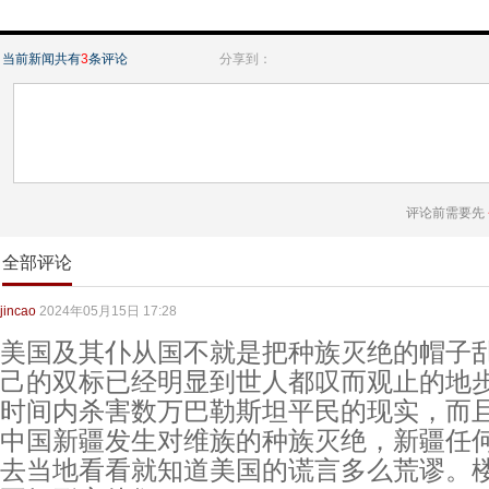
当前新闻共有
3
条评论
分享到：
评论前需要先
全部评论
jincao
2024年05月15日 17:28
美国及其仆从国不就是把种族灭绝的帽子
己的双标已经明显到世人都叹而观止的地
时间内杀害数万巴勒斯坦平民的现实，而
中国新疆发生对维族的种族灭绝，新疆任
去当地看看就知道美国的谎言多么荒谬。