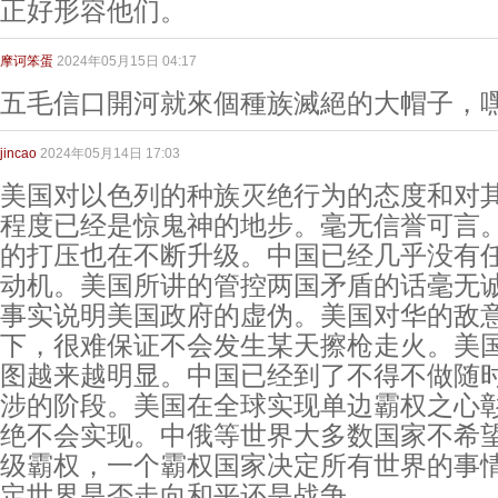
正好形容他们。
摩诃笨蛋
2024年05月15日 04:17
五毛信口開河就來個種族滅絕的大帽子，
jincao
2024年05月14日 17:03
美国对以色列的种族灭绝行为的态度和对
程度已经是惊鬼神的地步。毫无信誉可言
的打压也在不断升级。中国已经几乎没有
动机。美国所讲的管控两国矛盾的话毫无
事实说明美国政府的虚伪。美国对华的敌
下，很难保证不会发生某天擦枪走火。美
图越来越明显。中国已经到了不得不做随
涉的阶段。美国在全球实现单边霸权之心
绝不会实现。中俄等世界大多数国家不希
级霸权，一个霸权国家决定所有世界的事
定世界是否走向和平还是战争。