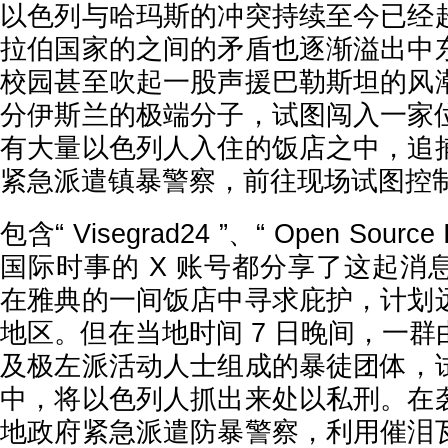
以色列与哈玛斯的冲突持续至今已经
拉伯国家的之间的矛盾也逐渐溢出中
校园甚至吹起一股声援巴勒斯坦的风
分伊斯兰的极端分子，试图闯入一家
有大量以色列人入住的饭店之中，追
紧急派遣镇暴警察，前往现场试图控
包含“ Visegrad24 ”、“ Open Sourc
国际时事的 X 账号都分享了这起消
在雅典的一间饭店中寻求庇护，计划
地区。但在当地时间 7 日晚间，一
及极左派活动人士组成的暴徒团体，
中，将以色列人抓出来处以私刑。在
地政府紧急派遣防暴警察，利用催泪