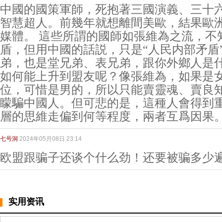
中國的國策軍師，死抱著三國演義、三十
智慧超人。前幾年就想離間美歐，結果歐
媒體。 這些所謂的國師如張維為之流，不
盾，但用中國的話説，只是“人民内部矛盾
弟，也是堂兄弟、表兄弟，跟你外鄉人是
如何能上升到盟友呢？像張維為，如果是
位，可惜是男的，所以只能賣靈魂、賣良
矇騙中國人。但可悲的是，這種人會得到
層的思維走偏到何等程度，兩者互爲因果
七号洞
2024年05月08日 23:14
欧盟跟骗子还谈个什么劲！还要被骗多少
实用资讯