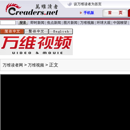
设万维读者为首页
首
页
手机版
即时新闻
|
焦点新闻
|
图片新闻
|
万维视频
|
环球大观
|
中国嘹望
|
>
> 正文
万维读者网
万维视频