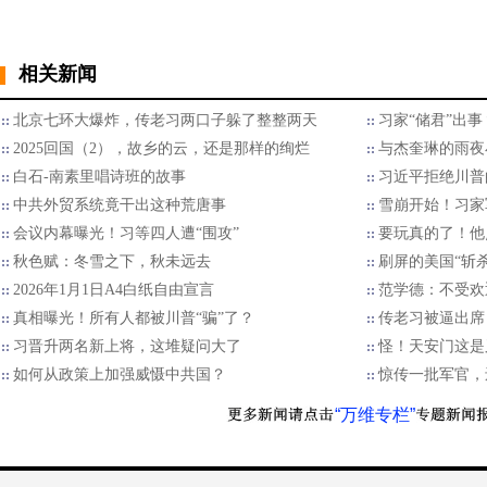
相关新闻
北京七环大爆炸，传老习两口子躲了整整两天
习家“储君”出
2025回国（2），故乡的云，还是那样的绚烂
与杰奎琳的雨夜
白石-南素里唱诗班的故事
习近平拒绝川普的
中共外贸系统竟干出这种荒唐事
雪崩开始！习家
会议内幕曝光！习等四人遭“围攻”
要玩真的了！他
秋色赋：冬雪之下，秋未远去
刷屏的美国“斩
2026年1月1日A4白纸自由宣言
范学德：不受欢
真相曝光！所有人都被川普“骗”了？
传老习被逼出席
习晋升两名新上将，这堆疑问大了
怪！天安门这是
如何从政策上加强威慑中共国？
惊传一批军官，
“万维专栏”