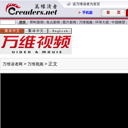
设万维读者为首页
首
页
手机版
即时新闻
|
焦点新闻
|
图片新闻
|
万维视频
|
环球大观
|
中国嘹望
|
>
> 正文
万维读者网
万维视频