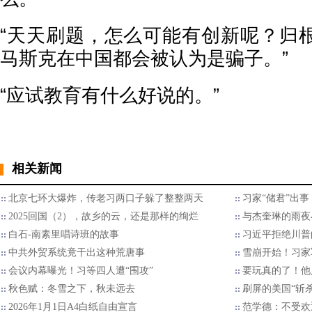
“天天刷题，怎么可能有创新呢？归
马斯克在中国都会被认为是骗子。”
“应试教育有什么好说的。”
相关新闻
北京七环大爆炸，传老习两口子躲了整整两天
习家“储君”出
2025回国（2），故乡的云，还是那样的绚烂
与杰奎琳的雨夜
白石-南素里唱诗班的故事
习近平拒绝川普的
中共外贸系统竟干出这种荒唐事
雪崩开始！习家
会议内幕曝光！习等四人遭“围攻”
要玩真的了！他
秋色赋：冬雪之下，秋未远去
刷屏的美国“斩
2026年1月1日A4白纸自由宣言
范学德：不受欢