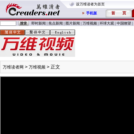
设万维读者为首页
首
页
手机版
即时新闻
|
焦点新闻
|
图片新闻
|
万维视频
|
环球大观
|
中国嘹望
|
>
> 正文
万维读者网
万维视频