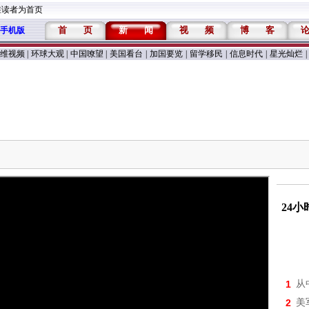
维读者为首页
首
页
新
闻
视
频
博
客
手机版
维视频
|
环球大观
|
中国嘹望
|
美国看台
|
加国要览
|
留学移民
|
信息时代
|
星光灿烂
|
24
1
从
2
美