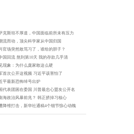
萨克斯坦不厚道，中国面临前所未有压力
潮流而动，顶尖科学家从中国归国
共官场突然敢骂习了，谁给的胆子？
中国回流 熬到第10天 我的存款几乎清
见现象：为什么庞家敢这么硬
军首次公开这视频 习近平该害怕了
近平最新恐怖绰号出炉
国代表团困在委国 川普最忠心盟友公开名
南海政治风暴前兆？ 韩正挤掉习核心
遭降维打击，新华社通稿4个细节惊心动魄