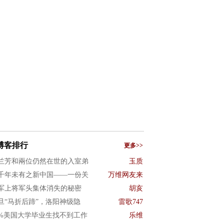
博客排行
更多>>
兰芳和兩位仍然在世的入室弟
玉质
千年未有之新中国——一份关
万维网友来
军上将军头集体消失的秘密
胡亥
旦“马折后蹄”，洛阳神级隐
雷歌747
0%美国大学毕业生找不到工作
乐维