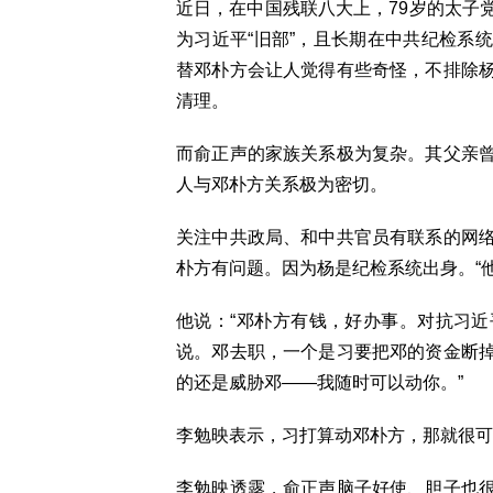
近日，在中国残联八大上，79岁的太子
为习近平“旧部”，且长期在中共纪检系
替邓朴方会让人觉得有些奇怪，不排除
清理。
而俞正声的家族关系极为复杂。其父亲
人与邓朴方关系极为密切。
关注中共政局、和中共官员有联系的网
朴方有问题。因为杨是纪检系统出身。“
他说：“邓朴方有钱，好办事。对抗习
说。邓去职，一个是习要把邓的资金断
的还是威胁邓——我随时可以动你。”
李勉映表示，习打算动邓朴方，那就很可
李勉映透露，俞正声脑子好使、胆子也