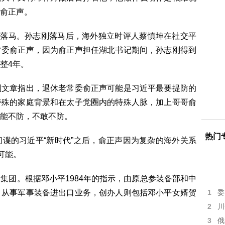
俞正声。
宣落马。孙志刚落马后，海外独立时评人蔡慎坤在社交平
常委俞正声，因为俞正声担任湖北书记期间，孙志刚得到
整4年。
列文章指出，退休老常委俞正声可能是习近平最要提防的
特殊的家庭背景和在太子党圈内的特殊人脉，加上哥哥俞
能不防，不敢不防。
热门
谍的习近平“新时代”之后，俞正声因为复杂的海外关系
可能。
集团。根据邓小平1984年的指示，由原总参装备部和中
，从事军事装备进出口业务，创办人则包括邓小平女婿贺
1
委
2
川
3
俄