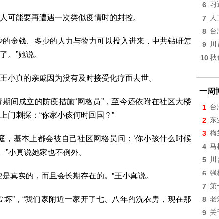
6
习
人可能要再遭遇一次类似疫情时的封控。
7
人
8
台
少的金钱、多少的人力与物力可以投入进来，中共钻研怎
9
川
了。”她说。
10
秋
王小真的亲戚因为没有及时接受化疗而去世。
一周
期间成立的防疫措施“网格员”，至今还依附在社区大楼
1
台
上门刺探：“你家小孩何时回国？”
2
东
3
梅
庭，基本上都会被自己社区网格员问：‘你小孩什么时候
4
马
题。”小真说她家也不例外。
5
川
6
强
控是真实的，而且会长期存在的。”王小真说。
7
第
常坏”，“我们家附近一家开了七、八年的洗衣房，现在那
8
老
9
关