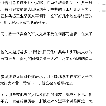
录《告别总参谋部》中揭露，在两伊战争期间，中共一只
4
中
克。特别好卖的是大口径炮弹，中共的兵工厂开足马力，
5
中
集团从兵器工业部买来再倒手。空军好几个地空导弹营的
可用，根本不成部队的样子。
公司，数十亿美金的军火交易不受任何部门监管，任太子
对他的人越打越多，保利集团云集中共各山头顶尖人物的
中获益最多。保利的问题更是一大堆，习要动保利的借口
校参谋姚诚近日对外媒表示，习可能藉李尚福案对太子党
党的大本营，恐怕下一步就会被习近平锁定。
集团，那些被他整的人以及他们的朋友，就更不服气。但
心不安，就变得更厉害，所以这对习近平来说是两难，怎