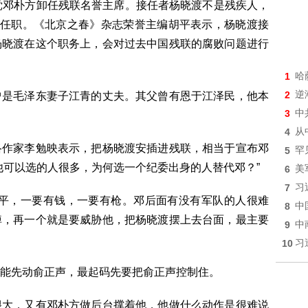
党邓朴方卸任残联名誉主席。接任者杨晓渡不是残疾人，
统任职。《北京之春》杂志荣誉主编胡平表示，杨晓渡接
杨晓渡在这个职务上，会对过去中国残联的腐败问题进行
1
哈
2
逆
曾是毛泽东妻子江青的丈夫。其父曾有恩于江泽民，他本
3
中
4
从
络作家李勉映表示，把杨晓渡安插进残联，相当于宣布邓
5
罕
他可以选的人很多，为何选一个纪委出身的人替代邓？”
6
美
7
习
近平，一要有钱，一要有枪。邓后面有没有军队的人很难
8
中
掉，再一个就是要威胁他，把杨晓渡摆上去台面，最主要
9
中
10
习
能先动俞正声，最起码先要把俞正声控制住。
很大，又有邓朴方做后台撑着他，他做什么动作是很难说