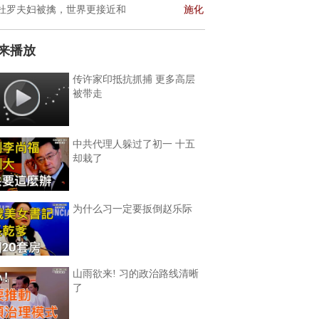
杜罗夫妇被擒，世界更接近和
施化
来播放
传许家印抵抗抓捕 更多高层
被带走
中共代理人躲过了初一 十五
却栽了
为什么习一定要扳倒赵乐际
山雨欲来! 习的政治路线清晰
了