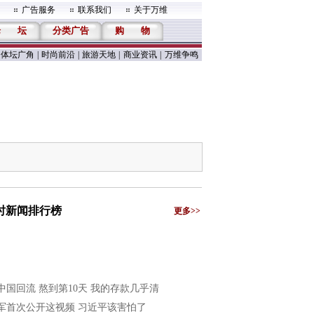
广告服务
联系我们
关于万维
论
坛
分类广告
购
物
体坛广角
|
时尚前沿
|
旅游天地
|
商业资讯
|
万维争鸣
小时新闻排行榜
更多>>
中国回流 熬到第10天 我的存款几乎清
军首次公开这视频 习近平该害怕了