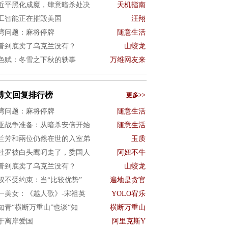
近平黑化成魔，肆意暗杀处决
天机指南
工智能正在摧毁美国
汪翔
湾问题：麻将停牌
随意生活
普到底卖了乌克兰没有？
山蛟龙
色赋：冬雪之下秋的轶事
万维网友来
博文回复排行榜
更多>>
湾问题：麻将停牌
随意生活
亚战争准备：从暗杀安倍开始
随意生活
兰芳和兩位仍然在世的入室弟
玉质
杜罗被白头鹰叼走了，委国人
阿妞不牛
普到底卖了乌克兰没有？
山蛟龙
权不受约束：当“比较优势”
遍地是贪官
一美女：《越人歌》-宋祖英
YOLO宥乐
知青“横断万重山”也谈“知
横断万重山
于离岸爱国
阿里克斯Y