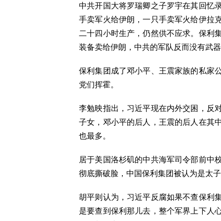
中共开国大将罗瑞卿之子罗宇在其回忆
手卖军火给伊朗，一只手卖军火给伊拉
二十四小时生产，仍然供不应求。保利
装备卖给伊朗，中共的军队反而没有武器
保利集团成了邓小平、王震家族的私家
党们挥霍。
李勉映指出，习近平现在内外交困，反
子女，邓小平的后人，王震的后人在其
也最多。
居于美国洛杉矶的中共海军司令部前中
彻底撕破脸，中国保利集团被认为是太子
胡平则认为，习近平反腐如果不查保利
是要查到保利那儿去，整个军界上下人