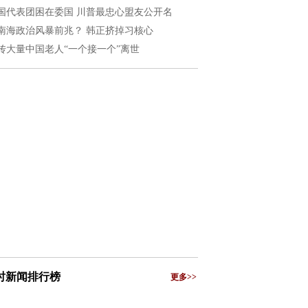
国代表团困在委国 川普最忠心盟友公开名
南海政治风暴前兆？ 韩正挤掉习核心
传大量中国老人“一个接一个”离世
小时新闻排行榜
更多>>