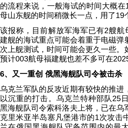
的流程来说，一般海试的时间大概在1
母山东舰的时间稍微长一点，用了19
该报称，目前解放军海军已有2艘航母
建舰的海试重点可能会着重于电磁弹
次上舰测试，时间可能会更久一些。
预计003航母福建舰也差不多可在20
6、又一重创 俄黑海舰队司令被击杀
乌克兰军队的反攻近期有较快的推进
以沉重的打击。乌克兰特种部队25日
黑海舰队司令索科洛夫上将，已在乌
克里米亚半岛塞凡堡港市的1次攻击
兰在俄国黑海舰队守备范围内的最