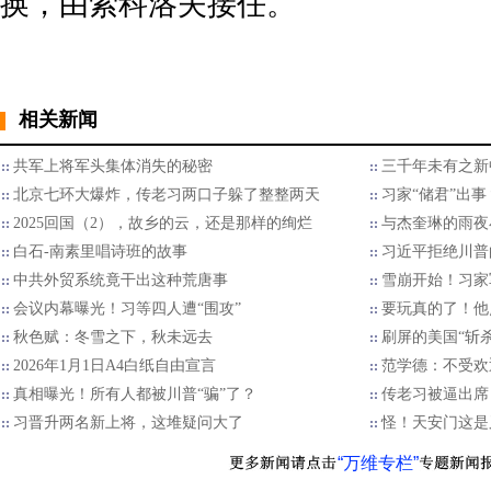
换，由索科洛夫接任。
相关新闻
共军上将军头集体消失的秘密
三千年未有之新
北京七环大爆炸，传老习两口子躲了整整两天
习家“储君”出
2025回国（2），故乡的云，还是那样的绚烂
与杰奎琳的雨夜
白石-南素里唱诗班的故事
习近平拒绝川普的
中共外贸系统竟干出这种荒唐事
雪崩开始！习家
会议内幕曝光！习等四人遭“围攻”
要玩真的了！他
秋色赋：冬雪之下，秋未远去
刷屏的美国“斩
2026年1月1日A4白纸自由宣言
范学德：不受欢
真相曝光！所有人都被川普“骗”了？
传老习被逼出席
习晋升两名新上将，这堆疑问大了
怪！天安门这是
“万维专栏”