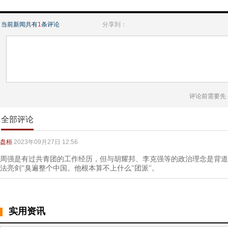
当前新闻共有
1
条评论
分享到：
评论前需要先
全部评论
盘桓
2023年09月27日 12:56
周强是有过共青团的工作经历，但与胡耀邦、李克强等的政治理念是背道
法亮剑”臭遍整个中国。他根本算不上什么"团派"。
实用资讯