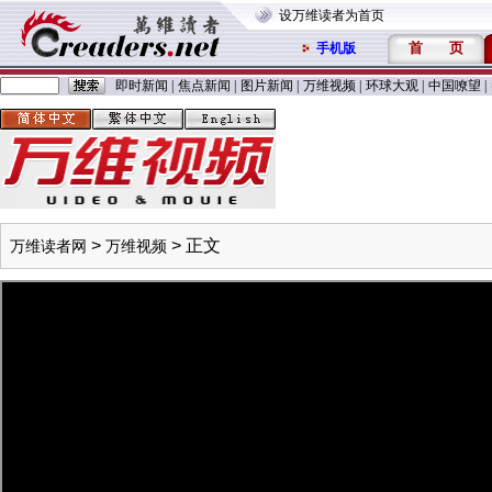
设万维读者为首页
首
页
手机版
即时新闻
|
焦点新闻
|
图片新闻
|
万维视频
|
环球大观
|
中国嘹望
|
>
> 正文
万维读者网
万维视频