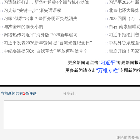
习遭降维打击，新华社通稿4个细节惊心动魄
习近平2026年
习走错“关键一步” 渐失话语权
北京七环大爆炸
习家“储君”出事？皇侄齐明正突然消失
2025回国（2
与杰奎琳的雨夜小酌
白石-南素里唱
网络热传习近平“海外版”2026新年献词
习近平拒绝川普的
习近平发表2026新年贺词 提“台湾光复纪念日”
中共外贸系统竟
中纪委连提50次“自我革命” 释放何种信号？
雪崩开始！习家
“习近平”
“万维专栏”
当前新闻共有
2
条评论
分享到：
评论前需要先