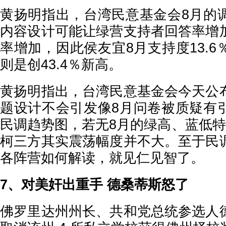
黄扬明指出，台湾民意基金会8月的
内容设计可能让绿营支持者回答率增
率增加，因此侯友宜8月支持度13.
则是创43.4％新高。
黄扬明指出，台湾民意基金会今天公
题设计不会引发像8月问卷被质疑有
民调趋势图，若无8月的绿高、蓝低特
柯三方其实震荡幅度并不大。至于民
各阵营如何解读，就见仁见智了。
7、对美奸出重手 德桑蒂斯怒了
佛罗里达州州长、共和党总统参选人