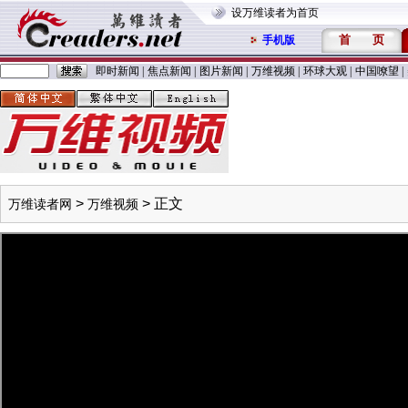
设万维读者为首页
首
页
手机版
即时新闻
|
焦点新闻
|
图片新闻
|
万维视频
|
环球大观
|
中国嘹望
|
>
> 正文
万维读者网
万维视频