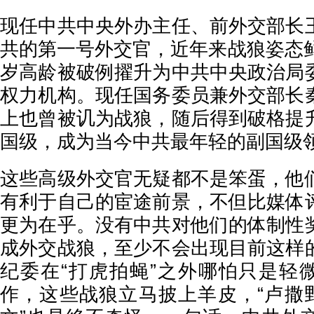
现任中共中央外办主任、前外交部长
共的第一号外交官，近年来战狼姿态鲜
岁高龄被破例擢升为中共中央政治局
权力机构。现任国务委员兼外交部长
上也曾被讥为战狼，随后得到破格提
国级，成为当今中共最年轻的副国级
这些高级外交官无疑都不是笨蛋，他
有利于自己的宦途前景，不但比媒体
更为在乎。没有中共对他们的体制性
成外交战狼，至少不会出现目前这样
纪委在“打虎拍蝇”之外哪怕只是轻微
作，这些战狼立马披上羊皮，“卢撒野