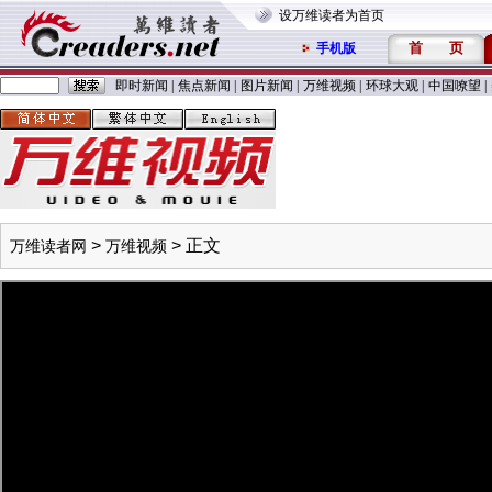
设万维读者为首页
首
页
手机版
即时新闻
|
焦点新闻
|
图片新闻
|
万维视频
|
环球大观
|
中国嘹望
|
>
> 正文
万维读者网
万维视频