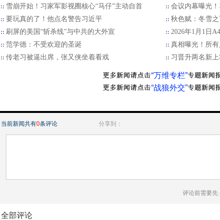
雪崩开始！习家军影视圈核心“马仔”主动自首
会议内幕曝光！
要玩真的了！他点名警告习近平
秋色赋：冬雪之
刷屏的美国“斩杀线”与中共的大外宣
2026年1月1日
范学德：不受欢迎的圣诞
真相曝光！所有
传老习被逼出席，张又侠坐着看戏
习晋升两名新上
“万维专栏”
“战狼外交”
当前新闻共有
0
条评论
分享到：
评论前需要先
全部评论