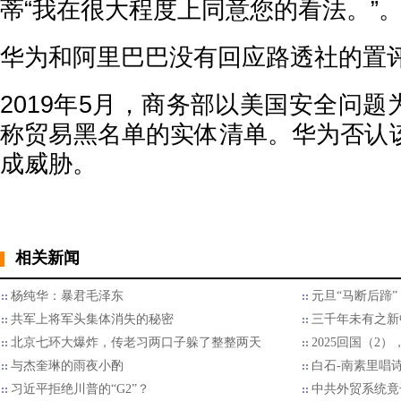
蒂“我在很大程度上同意您的看法。”
华为和阿里巴巴没有回应路透社的置
2019年5月，商务部以美国安全问
称贸易黑名单的实体清单。华为否认
成威胁。
相关新闻
杨纯华：暴君毛泽东
元旦“马断后蹄
共军上将军头集体消失的秘密
三千年未有之新
北京七环大爆炸，传老习两口子躲了整整两天
2025回国（2
与杰奎琳的雨夜小酌
白石-南素里唱
习近平拒绝川普的“G2”？
中共外贸系统竟