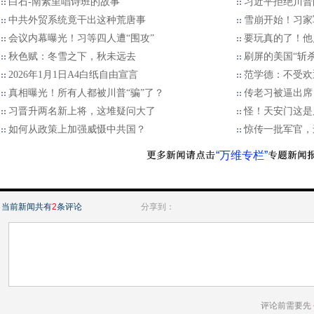
白石-南素里唱诗班的故事
习近平拒绝川普的
中共外贸系统竟干出这种荒唐事
雪崩开始！习家
会议内幕曝光！习等四人遭“围攻”
要玩真的了！他
秋色赋：冬雪之下，秋未远去
刷屏的美国“斩
2026年1月1日A4白纸自由宣言
范学德：不受欢
真相曝光！所有人都被川普“骗”了？
传老习被逼出席
习晋升两名新上将，这堆疑问大了
怪！天安门这是
如何从政策上加强威慑中共国？
惊传一批军官，
“万维专栏”
当前新闻共有
2
条评论
分享到：
评论前需要先