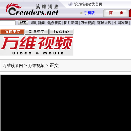
设万维读者为首页
首
页
手机版
即时新闻
|
焦点新闻
|
图片新闻
|
万维视频
|
环球大观
|
中国嘹望
|
>
> 正文
万维读者网
万维视频