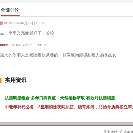
全部评论
恨中
2023年04月26日 02:19
立一个李文亮像就好了，哈哈
must
2023年04月25日 09:12
最大的吹哨人是老敗團伙豢養的一群像瘋狗那樣亂咬人的臭妓女
实用资讯
抗癌明星组合 多年口碑保证！天然植物萃取 有效对抗癌细胞
中老年补钙必备，2星期消除夜间抽筋、腰背疼痛，防治骨质疏松立竿
关于本站
|
广告服