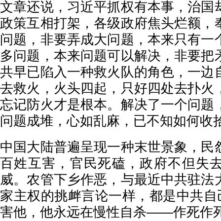
文章还说，习近平抓权有本事，治国
政策互相打架，各级政府焦头烂额，
问题，非要弄成大问题，本来只有一
多问题，本来问题可以解决，非要把
共早已陷入一种救火队的角色，一边
去救火，火头四起，只好四处去扑火
忘记防火才是根本。解决了一个问题
问题成堆，心如乱麻，已不知如何收
中国大陆普遍呈现一种末世景象，民
百姓互害，官民死磕，政府不但失
威。农管下乡作恶，与最近中共驻法
家主权的挑衅言论一样，都是中共自己
害他，他永远在慢性自杀——作死作