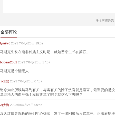
评论前需要先
全部评论
fym976
2023年04月26日 19:02
马斯克生长在南非种族主义时期，就如普京生长在苏联。
bbbear2002
2023年04月26日 17:07
马斯克是个清醒人
斗邪恶
2023年04月26日 07:37
迄今为止所以与马列有关，与当有关的除了贪官就是淫官，最重要的是没
拿纳税人的血汗钱！应该改革了吧？就这么下去吗？
习大海
2023年04月26日 05:55
袁久红博导院长的马列初心荡漾，发了一张刚被后入式草完、正撅着屁股