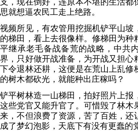
支，现在倒好，连原本不堪的生活都
思就想逼农民工走上绝路。
视频所见，有农管用挖掘机铲平山坡
的梯田，看上去很像样。修梯田为种
平继承老毛备战备荒的战略，中共
界，只好做开战准备，为开战又担心
下令退林还耕，这便是在荒山上乱修
的树木都砍光，就能种出庄稼吗？
铲平树林造一山梯田，拍好照片上报
这些党官又能升官了。可惜毁了林木
来，不但浪费了资源，苦了百姓，还
成了梦幻泡影，天底下有没有更蠢的