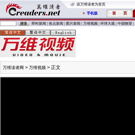
设万维读者为首页
首
页
手机版
即时新闻
|
焦点新闻
|
图片新闻
|
万维视频
|
环球大观
|
中国嘹望
|
>
> 正文
万维读者网
万维视频