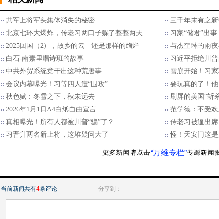
共军上将军头集体消失的秘密
三千年未有之新
北京七环大爆炸，传老习两口子躲了整整两天
习家“储君”出
2025回国（2），故乡的云，还是那样的绚烂
与杰奎琳的雨夜
白石-南素里唱诗班的故事
习近平拒绝川普的
中共外贸系统竟干出这种荒唐事
雪崩开始！习家
会议内幕曝光！习等四人遭“围攻”
要玩真的了！他
秋色赋：冬雪之下，秋未远去
刷屏的美国“斩
2026年1月1日A4白纸自由宣言
范学德：不受欢
真相曝光！所有人都被川普“骗”了？
传老习被逼出席
习晋升两名新上将，这堆疑问大了
怪！天安门这是
“万维专栏”
当前新闻共有
4
条评论
分享到：