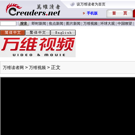
设万维读者为首页
首
页
手机版
即时新闻
|
焦点新闻
|
图片新闻
|
万维视频
|
环球大观
|
中国嘹望
|
>
> 正文
万维读者网
万维视频