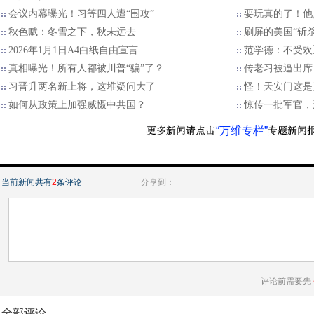
会议内幕曝光！习等四人遭“围攻”
要玩真的了！他
秋色赋：冬雪之下，秋未远去
刷屏的美国“斩
2026年1月1日A4白纸自由宣言
范学德：不受欢
真相曝光！所有人都被川普“骗”了？
传老习被逼出席
习晋升两名新上将，这堆疑问大了
怪！天安门这是
如何从政策上加强威慑中共国？
惊传一批军官，
“万维专栏”
当前新闻共有
2
条评论
分享到：
评论前需要先
全部评论