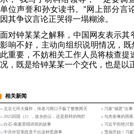
单位声誉和孙女读书。”网上部分言
因其争议言论正哭得一塌糊涂。
面对钟某某之解释，中国网友表示其
影响不好，主动向组织说明情况，既然
此重要，不妨相关工作人员将核查提
况，既是给钟某某一个交代，也是以
相关新闻
北京七环大爆炸，传老习两口子躲了整整两天
习家“储君”出
2025回国（2），故乡的云，还是那样的绚烂
与杰奎琳的雨夜
白石-南素里唱诗班的故事
习近平拒绝川普的
中共外贸系统竟干出这种荒唐事
雪崩开始！习家