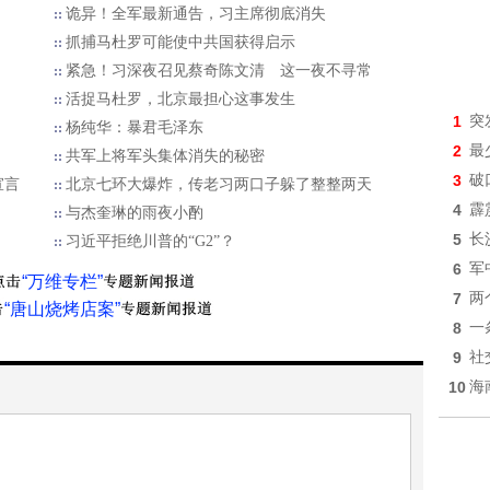
诡异！全军最新通告，习主席彻底消失
抓捕马杜罗可能使中共国获得启示
紧急！习深夜召见蔡奇陈文清 这一夜不寻常
活捉马杜罗，北京最担心这事发生
1
突
杨纯华：暴君毛泽东
2
最
共军上将军头集体消失的秘密
3
破
宣言
北京七环大爆炸，传老习两口子躲了整整两天
4
霹
与杰奎琳的雨夜小酌
5
长
习近平拒绝川普的“G2”？
6
军
“万维专栏”
7
两
“唐山烧烤店案”
8
一
9
社
10
海