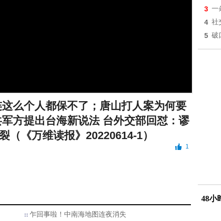
3
一
4
社
5
破
连这么个人都保不了；唐山打人案为何要
共军方提出台海新说法 台外交部回怼：谬
《万维读报》20220614-1）
1
48
乍回事啦！中南海地图连夜消失