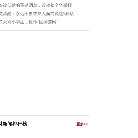
条被低估的重磅消息，震动整个华盛顿
交清醒：永远不要在熟人面前说这5种话
口大骂小学生，惊传“国师落网”
小时新闻排行榜
更多>>