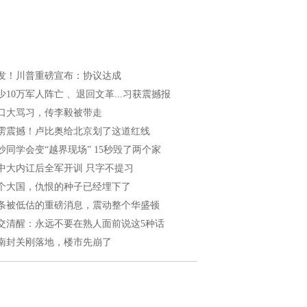
发！川普重磅宣布：协议达成
少10万军人阵亡 、退回文革...习获震撼报
口大骂习，传李毅被带走
雳震撼！卢比奥给北京划了这道红线
沙同学会变“越界现场” 15秒毁了两个家
中大内讧后全军开训 只字不提习
个大国，仇恨的种子已经埋下了
条被低估的重磅消息，震动整个华盛顿
交清醒：永远不要在熟人面前说这5种话
南封关刚落地，楼市先崩了