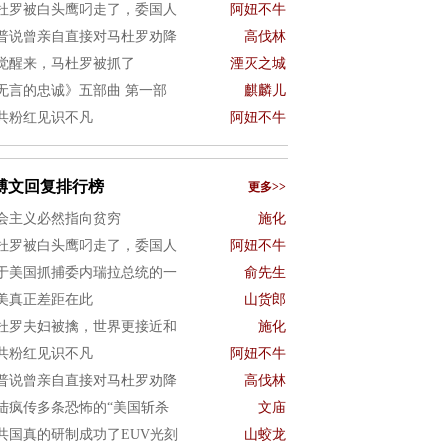
杜罗被白头鹰叼走了，委国人
阿妞不牛
普说曾亲自直接对马杜罗劝降
高伐林
觉醒来，马杜罗被抓了
湮灭之城
无言的忠诚》五部曲 第一部
麒麟儿
共粉红见识不凡
阿妞不牛
博文回复排行榜
更多>>
会主义必然指向贫穷
施化
杜罗被白头鹰叼走了，委国人
阿妞不牛
于美国抓捕委内瑞拉总统的一
俞先生
美真正差距在此
山货郎
杜罗夫妇被擒，世界更接近和
施化
共粉红见识不凡
阿妞不牛
普说曾亲自直接对马杜罗劝降
高伐林
陆疯传多条恐怖的“美国斩杀
文庙
共国真的研制成功了EUV光刻
山蛟龙