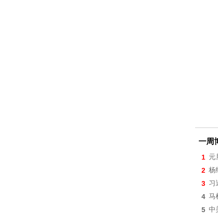
一周
1
元
2
杨
3
习
4
马
5
中