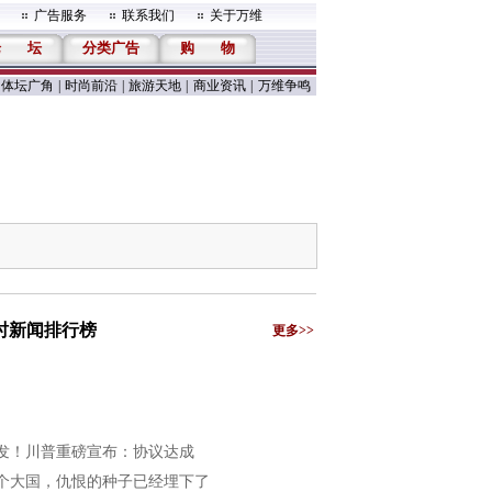
广告服务
联系我们
关于万维
论
坛
分类广告
购
物
体坛广角
|
时尚前沿
|
旅游天地
|
商业资讯
|
万维争鸣
小时新闻排行榜
更多>>
发！川普重磅宣布：协议达成
个大国，仇恨的种子已经埋下了