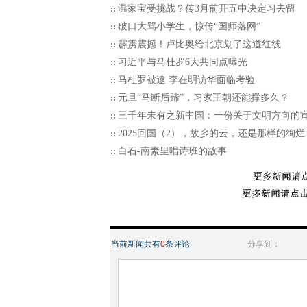
温家宝受挑战？传3月前开五中决定习去留
破口大骂小学生，惊传“国师落网”
霹雳震撼！卢比奥给北京划了这道红线
习近平与马杜罗6大共同点曝光
马杜罗被逮 李在明访华面临考验
元旦“马断后蹄”，习家王朝还能撑多久？
三千年未有之新中国：一份关于文明方向的
2025回国（2），故乡的云，还是那样的绚烂
白石-南素里唱诗班的故事
当前新闻共有
0
条评论
分享到：