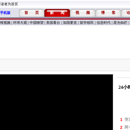
维读者为首页
首
页
新
闻
视
频
博
客
手机版
维视频
|
环球大观
|
中国嘹望
|
美国看台
|
加国要览
|
留学移民
|
信息时代
|
星光灿烂
|
24
1
突
2
两