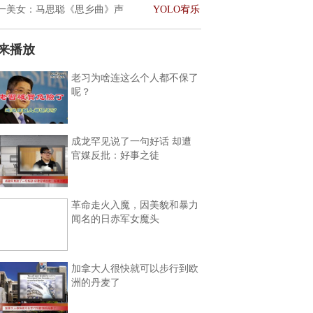
一美女：马思聪《思乡曲》声
YOLO宥乐
来播放
老习为啥连这么个人都不保了
呢？
成龙罕见说了一句好话 却遭
官媒反批：好事之徒
革命走火入魔，因美貌和暴力
闻名的日赤军女魔头
加拿大人很快就可以步行到欧
洲的丹麦了