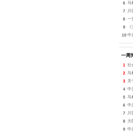
6
马
7
川
8
一
9
《
10
中
一周
1
社
2
马
3
关
4
中
5
马
6
中
7
川
8
大
9
中