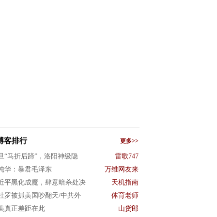
博客排行
更多>>
旦“马折后蹄”，洛阳神级隐
雷歌747
纯华：暴君毛泽东
万维网友来
近平黑化成魔，肆意暗杀处决
天机指南
杜罗被抓美国吵翻天/中共外
体育老师
美真正差距在此
山货郎