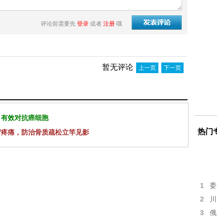
评论前需要先
登录
或者
注册
哦
暂无评论
上一页
下一页
 有效对抗癌细胞
热门
背疼痛，防治骨质疏松立竿见影
1
委
2
川
3
俄