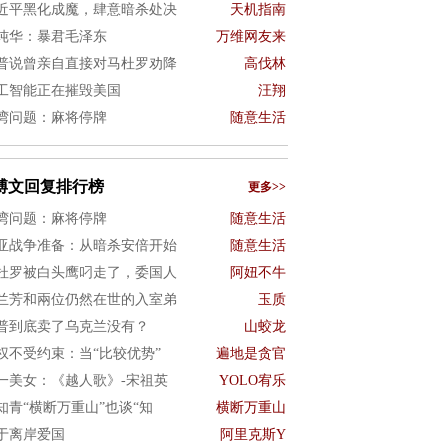
近平黑化成魔，肆意暗杀处决
天机指南
纯华：暴君毛泽东
万维网友来
普说曾亲自直接对马杜罗劝降
高伐林
工智能正在摧毁美国
汪翔
湾问题：麻将停牌
随意生活
博文回复排行榜
更多>>
湾问题：麻将停牌
随意生活
亚战争准备：从暗杀安倍开始
随意生活
杜罗被白头鹰叼走了，委国人
阿妞不牛
兰芳和兩位仍然在世的入室弟
玉质
普到底卖了乌克兰没有？
山蛟龙
权不受约束：当“比较优势”
遍地是贪官
一美女：《越人歌》-宋祖英
YOLO宥乐
知青“横断万重山”也谈“知
横断万重山
于离岸爱国
阿里克斯Y