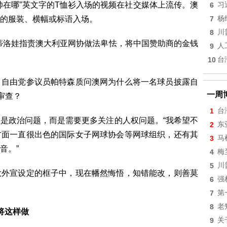
帅在哪”英文字的T恤衫入场的视频在社交媒体上流传。澳
6
习
的服装、横幅或标语入场。
7
杨
8
川
蒂洛娃指责澳大利亚网协做法卑怯，将中国赞助商的金钱
9
人
10
台
、自由党参议员帕特森质问澳网为什么将一名球员披露自
一周
审查？
1
台
是政治问题，而是需要更多关注的人权问题。“我希望不
2
东
方面一直很出色的国际女子网球协会等网球组织，还有其
3
马
音。”
4
梅
5
川
大外宣设定的框子中，现在幡然悔悟，知错能改，则善莫
6
强
7
第
8
老
将这样做
9
关