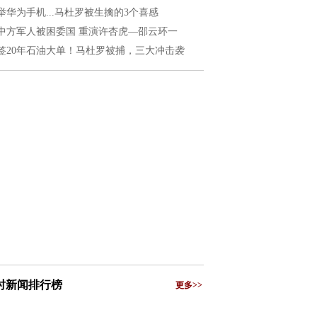
举华为手机...马杜罗被生擒的3个喜感
中方军人被困委国 重演许杏虎—邵云环一
签20年石油大单！马杜罗被捕，三大冲击袭
小时新闻排行榜
更多>>