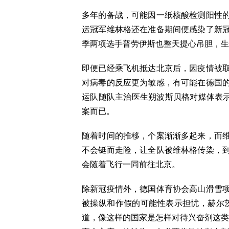
多年的备战，可能因一纸核酸检测阳性
运冠军维林格还在准备期间便感染了新
季两项选手普劳伊斯也整天提心吊胆，生
即便已经乘飞机抵达北京后，因疫情被
对病毒的反应更为敏感，有可能在德国
运队随队主治医生朔波斯贝格对媒体表示
案而已。
随着时间的推移，个案渐渐多起来，而
不会铤而走险，让全队被维林格传染，
会随着飞行一同前往北京。
除新冠疫情外，德国体育协会高山滑雪
被操纵和作假的可能性表示担忧，赫尔
道，像这样的国家是怎样对待兴奋剂这类