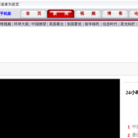
维读者为首页
首
页
新
闻
视
频
博
客
手机版
维视频
|
环球大观
|
中国嘹望
|
美国看台
|
加国要览
|
留学移民
|
信息时代
|
星光灿烂
|
24
1
中
2
委