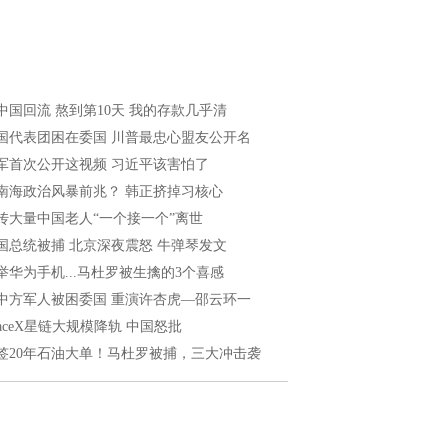
中国回流 熬到第10天 我的存款几乎清
国代表团困在委国 川普最忠心盟友公开名
军首次公开这视频 习近平该害怕了
南海政治风暴前兆？ 韩正挤掉习核心
传大量中国老人“一个接一个”离世
国总统被捕 北京深夜震怒 牛弹琴发文
举华为手机...马杜罗被生擒的3个喜感
中方军人被困委国 重演许杏虎—邵云环一
paceX星链大规模降轨 中国怒批
签20年石油大单！马杜罗被捕，三大冲击袭