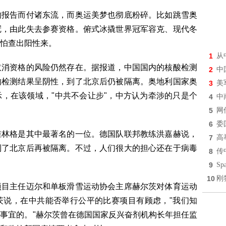
的报告而付诸东流，而奥运美梦也彻底粉碎。比如跳雪奥
冠，由此失去参赛资格。俯式冰撬世界冠军容克、现代冬
怕查出阳性来。
1
从
取消资格的风险仍然存在。据报道，中国国内的核酸检测
2
中
的检测结果呈阴性，到了北京后仍被隔离。奥地利国家奥
3
美
，在该领域，"中共不会让步"，中方认为牵涉的只是个
4
中
5
网
6
委
维林格是其中最著名的一位。德国队联邦教练洪嘉赫说，
7
高
到了北京后再被隔离。不过，人们很大的担心还在于病毒
8
传
9
S
10
刚
项目主任迈尔和单板滑雪运动协会主席赫尔茨对体育运动
茨说，在中共能否举行公平的比赛项目有顾虑，"我们知
事宜的。"赫尔茨曾在德国国家反兴奋剂机构长年担任监