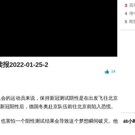
3
高
4
传
5
刚
2022-01-25-2
14
奥会的运动员来说，保持新冠测试阴性是在出发飞往北京
新冠阳性后，德国冬奥赴京队伍前往北京前陷入恐慌。
，也害怕一个阳性测试结果会导致这个梦想瞬间破灭。他
48