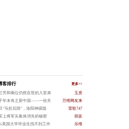
博客排行
更多>>
兰芳和兩位仍然在世的入室弟
玉质
千年未有之新中国——一份关
万维网友来
旦“马折后蹄”，洛阳神级隐
雷歌747
军上将军头集体消失的秘密
胡亥
0%美国大学毕业生找不到工作
乐维