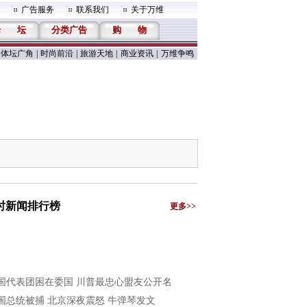
广告服务
联系我们
关于万维
论
坛
分类广告
购
物
体坛广角
|
时尚前沿
|
旅游天地
|
商业资讯
|
万维争鸣
小时新闻排行榜
更多>>
国代表团困在委国 川普最忠心盟友公开名
国总统被捕 北京深夜震怒 牛弹琴发文