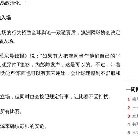
易政治化。”
恤入场
衫入场的行为招致全球舆论一致谴责后，澳洲网球协会决定
幅入场。
《悉尼晨锋报》说：“如果有人把澳网当作他们自己的平
人想穿件T恤衫，为彭帅发声，这是可以的。不过，带着
因为这些东西也可以有其它用途，会让球迷感到不舒服和
一周
立场，但同时也会按照规定行事，让比赛不受打扰。
1
梅
2
三
所有比赛。
3
元
4
共
源来确认彭帅的安危。
5
7