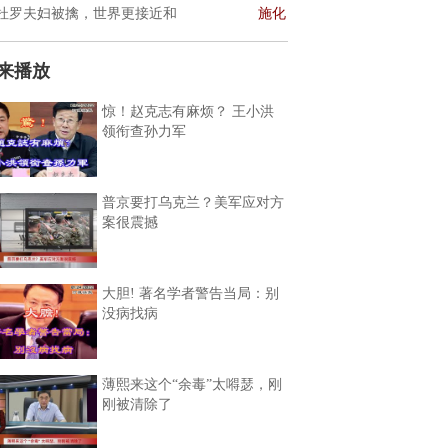
杜罗夫妇被擒，世界更接近和
施化
来播放
惊！赵克志有麻烦？ 王小洪
领衔查孙力军
普京要打乌克兰？美军应对方
案很震撼
大胆! 著名学者警告当局：别
没病找病
薄熙来这个“余毒”太嘚瑟，刚
刚被清除了