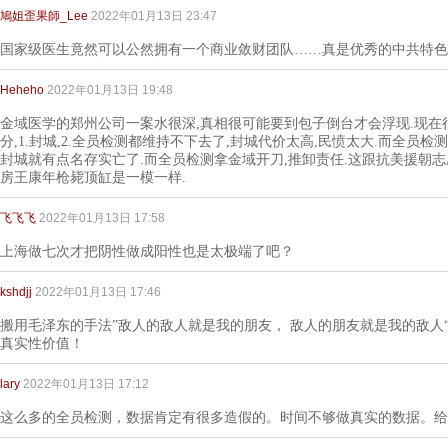
鳩姐歪果師_Lee
2022年01月13日 23:47
国家级医生竟然可以公然拥有一个商业敛财团队……真是优秀的中共特色
Heheho
2022年01月13日 19:48
金域医学的郑州公司一案水很深,真相很可能要到包子倒台才会浮现.现在很
分,1.封城,2.全员检测都维持不下去了,封城代价太高,民愤太大.而全员检
封城就有点名存实亡了.而全员检测拿金域开刀,推卸责任.这跟抗美援朝
房王康年枪毙顶缸是一模一样.
飞飞飞
2022年01月13日 17:58
上海做七次才把阴性做成阳性也是太极端了吧？
kshdjj
2022年01月13日 17:46
搬用毛泽东的手法”敌人的敌人就是我的朋友， 敌人的朋友就是我的敌人
真实性价值！
lary
2022年01月13日 17:12
这么多的全员检测，数据肯定有很多造假的。时间不够做真实的数据。给