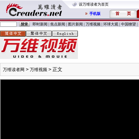
设万维读者为首页
首
页
手机版
即时新闻
|
焦点新闻
|
图片新闻
|
万维视频
|
环球大观
|
中国嘹望
|
>
> 正文
万维读者网
万维视频