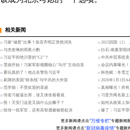
相关新闻
习家“储君”出事？皇侄齐明正突然消失
2025回国（2
与杰奎琳的雨夜小酌
白石-南素里唱
习近平拒绝川普的“G2”？
中共外贸系统竟
雪崩开始！习家军影视圈核心“马仔”主动自首
会议内幕曝光！
要玩真的了！他点名警告习近平
秋色赋：冬雪之
刷屏的美国“斩杀线”与中共的大外宣
2026年1月1日
范学德：不受欢迎的圣诞
真相曝光！所有
传老习被逼出席，张又侠坐着看戏
习晋升两名新上
怪！天安门这是又搞什么幺蛾子？
如何从政策上加
惊传一批军官，还有高智晟被秘密处决
爆了：习近平罪
“万维专栏”
“新冠病毒疫情”