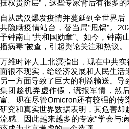
技权贵阶层”，这些专家背后有很多的
自从武汉爆发疫情并蔓延到全世界后
共隐瞒疫情站台，替当局“甩锅”。20
予钟南山“共和国勋章”。如今，钟南
播病毒”被查，引起舆论关注和热议。
万维时评人士北溟指出，现在中共实行
面很不现实，给经济发展和人民生活
另一方面导致了巨大的利益输送。导
集团趁机弄虚作假，谎报军情，然
富。现在尽管Omicron还有较强的
研究和真实世界数据表明，其危害却
流感。因此越来越多的专家“学会与病
该成为北京考虑的一个选项。