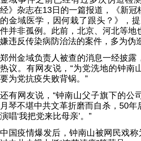
经》杂志在13日的一篇报道，《新冠
的金域医学，因何栽了跟头？》，提
件并非孤例。此前，北京、河北等地
嫌违反传染病防治法的案件，多为伪造
郑州金域负责人被查的消息一经披露
热议。有网友说，“为党洗地的钟南
要为党抗疫失败背锅。”
还有网友说，“钟南山父子旗下的公
月琴不堪中共文革折磨而自杀，50年
演唱‘我把党来比母亲’。”
中国疫情爆发后，钟南山被网民戏称为