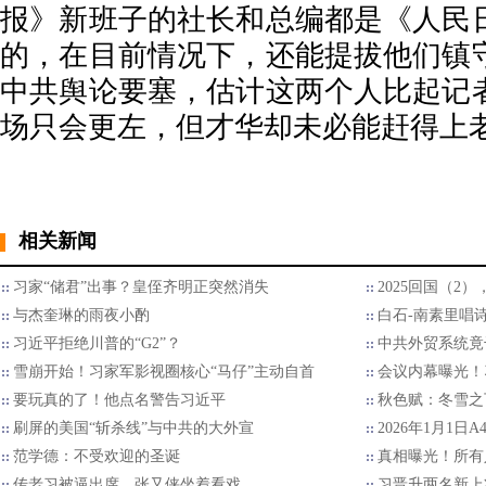
报》新班子的社长和总编都是《人民
的，在目前情况下，还能提拔他们镇
中共舆论要塞，估计这两个人比起记
场只会更左，但才华却未必能赶得上
相关新闻
习家“储君”出事？皇侄齐明正突然消失
2025回国（2
与杰奎琳的雨夜小酌
白石-南素里唱
习近平拒绝川普的“G2”？
中共外贸系统竟
雪崩开始！习家军影视圈核心“马仔”主动自首
会议内幕曝光！
要玩真的了！他点名警告习近平
秋色赋：冬雪之
刷屏的美国“斩杀线”与中共的大外宣
2026年1月1日
范学德：不受欢迎的圣诞
真相曝光！所有
传老习被逼出席，张又侠坐着看戏
习晋升两名新上