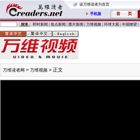
设万维读者为首页
首
页
手机版
即时新闻
|
焦点新闻
|
图片新闻
|
万维视频
|
环球大观
|
中国嘹望
|
>
> 正文
万维读者网
万维视频