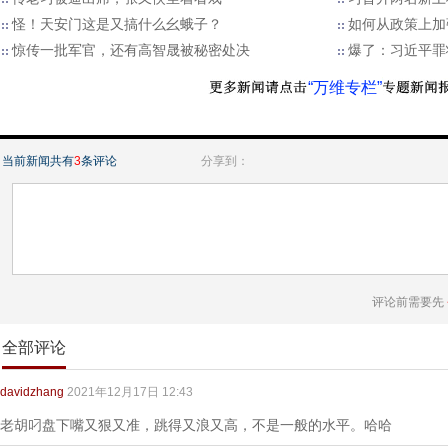
怪！天安门这是又搞什么幺蛾子？
如何从政策上加
惊传一批军官，还有高智晟被秘密处决
爆了：习近平罪
“万维专栏”
当前新闻共有
3
条评论
分享到：
评论前需要先
全部评论
davidzhang
2021年12月17日 12:43
老胡叼盘下嘴又狠又准，跳得又浪又高，不是一般的水平。哈哈