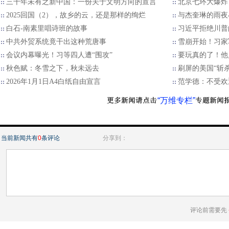
三千年未有之新中国：一份关于文明方向的宣言
北京七环大爆炸
2025回国（2），故乡的云，还是那样的绚烂
与杰奎琳的雨夜
白石-南素里唱诗班的故事
习近平拒绝川普的
中共外贸系统竟干出这种荒唐事
雪崩开始！习家
会议内幕曝光！习等四人遭“围攻”
要玩真的了！他
秋色赋：冬雪之下，秋未远去
刷屏的美国“斩
2026年1月1日A4白纸自由宣言
范学德：不受欢
“万维专栏”
当前新闻共有
0
条评论
分享到：
评论前需要先