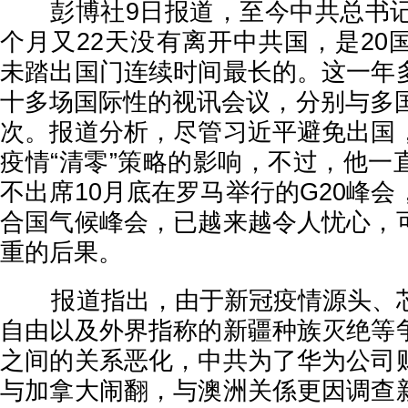
彭博社9日报道，至今中共总书记
个月又22天没有离开中共国，是20
未踏出国门连续时间最长的。这一年
十多场国际性的视讯会议，分别与多国
次。报道分析，尽管习近平避免出国
疫情“清零”策略的影响，不过，他一
不出席10月底在罗马举行的G20峰
合国气候峰会，已越来越令人忧心，
重的后果。
报道指出，由于新冠疫情源头、芯
自由以及外界指称的新疆种族灭绝等
之间的关系恶化，中共为了华为公司
与加拿大闹翻，与澳洲关係更因调查