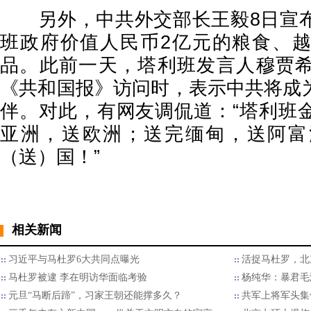
另外，中共外交部长王毅8日宣布
班政府价值人民币2亿元的粮食、
品。此前一天，塔利班发言人穆贾
《共和国报》访问时，表示中共将成
伴。对此，有网友调侃道：“塔利班
亚洲，送欧洲；送完缅甸，送阿富
（送）国！”
相关新闻
习近平与马杜罗6大共同点曝光
活捉马杜罗，北
马杜罗被逮 李在明访华面临考验
杨纯华：暴君毛
元旦“马断后蹄”，习家王朝还能撑多久？
共军上将军头集