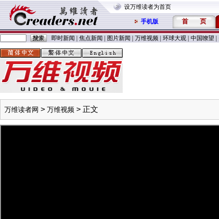
设万维读者为首页
首
页
手机版
即时新闻
|
焦点新闻
|
图片新闻
|
万维视频
|
环球大观
|
中国嘹望
|
>
> 正文
万维读者网
万维视频