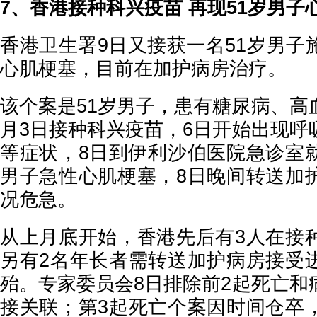
7、香港接种科兴疫苗 再现51岁男子
香港卫生署9日又接获一名51岁男子
心肌梗塞，目前在加护病房治疗。
该个案是51岁男子，患有糖尿病、高
月3日接种科兴疫苗，6日开始出现呼
等症状，8日到伊利沙伯医院急诊室
男子急性心肌梗塞，8日晚间转送加
况危急。
从上月底开始，香港先后有3人在接
另有2名年长者需转送加护病房接受
殆。专家委员会8日排除前2起死亡和
接关联；第3起死亡个案因时间仓卒