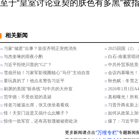
至于“皇室讨论亚契的肤色有多黑”被指
相关新闻
习家“储君”出事？皇侄齐明正突然消失
2025回国（2
与杰奎琳的雨夜小酌
白石-南素里唱
习近平拒绝川普的“G2”？
中共外贸系统竟
雪崩开始！习家军影视圈核心“马仔”主动自首
会议内幕曝光！
要玩真的了！他点名警告习近平
秋色赋：冬雪之
刷屏的美国“斩杀线”与中共的大外宣
2026年1月1日
范学德：不受欢迎的圣诞
真相曝光！所有
传老习被逼出席，张又侠坐着看戏
习晋升两名新上
怪！天安门这是又搞什么幺蛾子？
如何从政策上加
惊传一批军官，还有高智晟被秘密处决
爆了：习近平罪
“万维专栏”