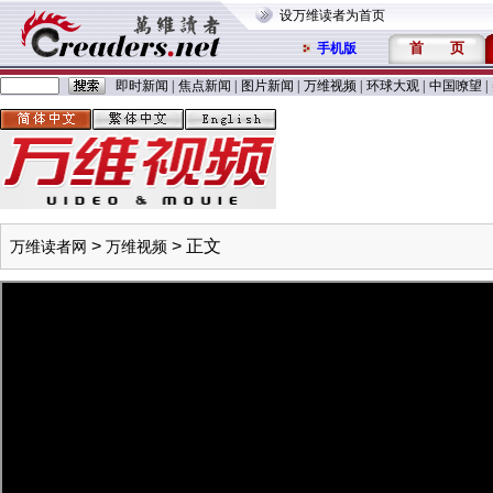
设万维读者为首页
首
页
手机版
即时新闻
|
焦点新闻
|
图片新闻
|
万维视频
|
环球大观
|
中国嘹望
|
>
> 正文
万维读者网
万维视频