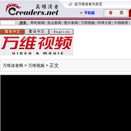
设万维读者为首页
首
页
手机版
即时新闻
|
焦点新闻
|
图片新闻
|
万维视频
|
环球大观
|
中国嘹望
|
>
> 正文
万维读者网
万维视频