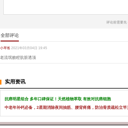
评论前需要先
全部评论
小琴爸
2021年03月04日 19:45
老流氓败瞪肮脏透顶
实用资讯
抗癌明星组合 多年口碑保证！天然植物萃取 有效对抗癌细胞
中老年补钙必备，2星期消除夜间抽筋、腰背疼痛，防治骨质疏松立竿