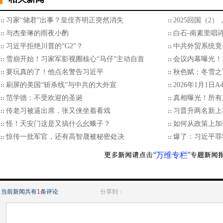
习家“储君”出事？皇侄齐明正突然消失
2025回国（2
与杰奎琳的雨夜小酌
白石-南素里唱
习近平拒绝川普的“G2”？
中共外贸系统竟
雪崩开始！习家军影视圈核心“马仔”主动自首
会议内幕曝光！
要玩真的了！他点名警告习近平
秋色赋：冬雪之
刷屏的美国“斩杀线”与中共的大外宣
2026年1月1日
范学德：不受欢迎的圣诞
真相曝光！所有
传老习被逼出席，张又侠坐着看戏
习晋升两名新上
怪！天安门这是又搞什么幺蛾子？
如何从政策上加
惊传一批军官，还有高智晟被秘密处决
爆了：习近平罪
“万维专栏”
当前新闻共有
1
条评论
分享到：