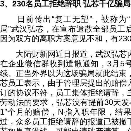
3、230名员工拒绝辞职 弘芯千亿骗
日前传出“复工无望”，被称为“
局”武汉弘芯，在宣布遣散全部员工
因为双方的离职方案意见不和，有23
大陆财新网近日报道，武汉弘芯内
在企业微信群收到遣散通知，3月5
续。正当外界以为这场骗局就此结束，
芯员工表示，由于管理层提出的赔偿
订的协议不符，员工集体拒绝请辞，
劳动法的要求，弘芯没有提前30天发
1”个月的赔偿，N指入职年限，结
过，众多员工拒绝请辞的报道已被撤