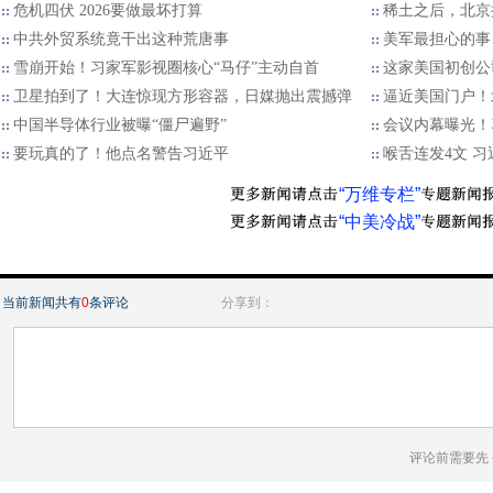
危机四伏 2026要做最坏打算
稀土之后，北京
中共外贸系统竟干出这种荒唐事
美军最担心的事
雪崩开始！习家军影视圈核心“马仔”主动自首
这家美国初创公
卫星拍到了！大连惊现方形容器，日媒抛出震撼弹
逼近美国门户！
中国半导体行业被曝“僵尸遍野”
会议内幕曝光！
要玩真的了！他点名警告习近平
喉舌连发4文 
“万维专栏”
“中美冷战”
当前新闻共有
0
条评论
分享到：
评论前需要先