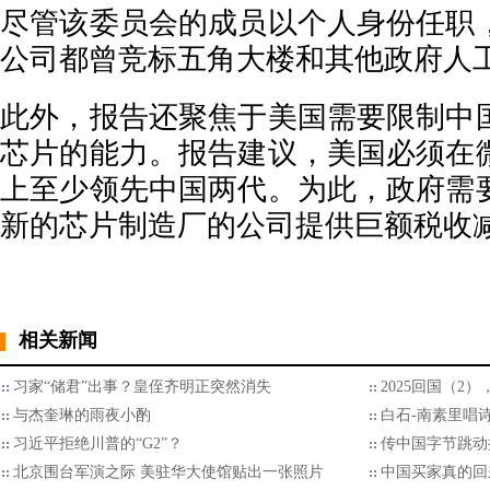
尽管该委员会的成员以个人身份任职
公司都曾竞标五角大楼和其他政府人
此外，报告还聚焦于美国需要限制中
芯片的能力。报告建议，美国必须在
上至少领先中国两代。为此，政府需
新的芯片制造厂的公司提供巨额税收
相关新闻
习家“储君”出事？皇侄齐明正突然消失
2025回国（2
与杰奎琳的雨夜小酌
白石-南素里唱
习近平拒绝川普的“G2”？
传中国字节跳动
北京围台军演之际 美驻华大使馆贴出一张照片
中国买家真的回