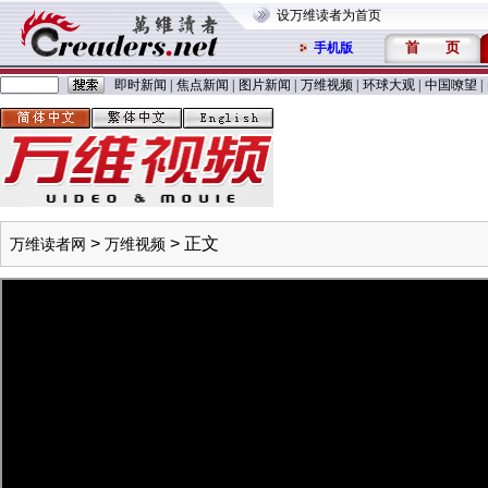
设万维读者为首页
首
页
手机版
即时新闻
|
焦点新闻
|
图片新闻
|
万维视频
|
环球大观
|
中国嘹望
|
>
> 正文
万维读者网
万维视频