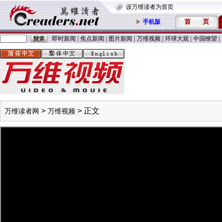
设万维读者为首页
首
页
手机版
即时新闻
|
焦点新闻
|
图片新闻
|
万维视频
|
环球大观
|
中国嘹望
|
>
> 正文
万维读者网
万维视频