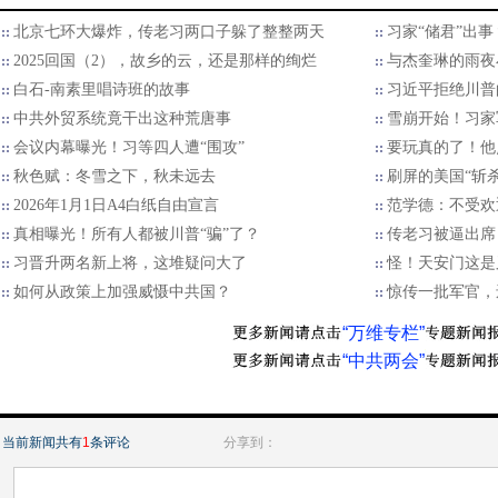
北京七环大爆炸，传老习两口子躲了整整两天
习家“储君”出
2025回国（2），故乡的云，还是那样的绚烂
与杰奎琳的雨夜
白石-南素里唱诗班的故事
习近平拒绝川普的
中共外贸系统竟干出这种荒唐事
雪崩开始！习家
会议内幕曝光！习等四人遭“围攻”
要玩真的了！他
秋色赋：冬雪之下，秋未远去
刷屏的美国“斩
2026年1月1日A4白纸自由宣言
范学德：不受欢
真相曝光！所有人都被川普“骗”了？
传老习被逼出席
习晋升两名新上将，这堆疑问大了
怪！天安门这是
如何从政策上加强威慑中共国？
惊传一批军官，
“万维专栏”
“中共两会”
当前新闻共有
1
条评论
分享到：