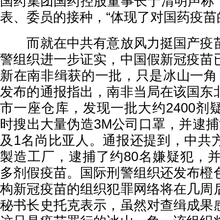
国药集团国药控股董事长于清明声称，5
表、委员的接种，“体现了对国药疫苗
而就在中共有意放风力挺国产疫苗
警组织进一步证实，中国假新冠疫苗
新在南非缉获的一批，只是冰山一角
发布的通报指出，南非当局在该国东
市一座仓库，发现一批大约2400剂
时搜出大量伪造3M公司口罩，并逮捕
及1名尚比亚人。通报还提到，中共
製造工厂，逮捕了约80名嫌疑犯，并
多剂假疫苗。国际刑警组织还发布橙
构新冠疫苗的组织犯罪网络将在几周
秘书长史托克表示，虽然对查缉成果