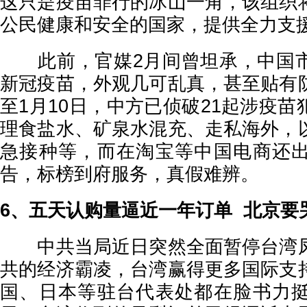
这只是疫苗罪行的冰山一角，该组织
公民健康和安全的国家，提供全力支
此前，官媒2月间曾坦承，中国市
新冠疫苗，外观几可乱真，甚至贴有
至1月10日，中方已侦破21起涉疫
理食盐水、矿泉水混充、走私海外，
急接种等，而在淘宝等中国电商还
告，标榜到府服务，真假难辨。
6、五天认购量逼近一年订单 北京
中共当局近日突然全面暂停台湾凤
共的经济霸凌，台湾赢得更多国际支
国、日本等驻台代表处都在脸书力