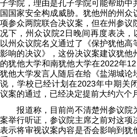
子学院，理由是孔子学院可能帮助中
国国家安全构成威胁。犹他州的州众
项参众两院联合决议案，但在州参议
况下，州众议院2日晚间再度表决，以
以州众议院名义通过了《保护犹他高
影响的决议》，这份决议案建议犹他
的犹他大学和南犹他大学在2022年1
犹他大学发言人随后在给《盐湖城论
说，学校已经计划在2023年中期关
议案的通过，已经决定提前大约六个
报道称，目前尚不清楚州参议院为
案举行听证，参议院主席之前对这项
表示将审视议案内容是否会影响到犹