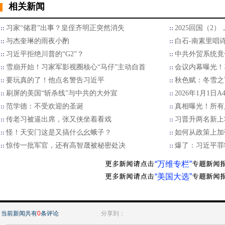
相关新闻
习家“储君”出事？皇侄齐明正突然消失
2025回国（2
与杰奎琳的雨夜小酌
白石-南素里唱
习近平拒绝川普的“G2”？
中共外贸系统竟
雪崩开始！习家军影视圈核心“马仔”主动自首
会议内幕曝光！
要玩真的了！他点名警告习近平
秋色赋：冬雪之
刷屏的美国“斩杀线”与中共的大外宣
2026年1月1日
范学德：不受欢迎的圣诞
真相曝光！所有
传老习被逼出席，张又侠坐着看戏
习晋升两名新上
怪！天安门这是又搞什么幺蛾子？
如何从政策上加
惊传一批军官，还有高智晟被秘密处决
爆了：习近平罪
“万维专栏”
“美国大选”
当前新闻共有
0
条评论
分享到：