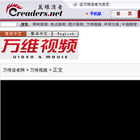
设万维读者为首页
首
页
手机版
即时新闻
|
焦点新闻
|
图片新闻
|
万维视频
|
环球大观
|
中国嘹望
|
>
> 正文
万维读者网
万维视频