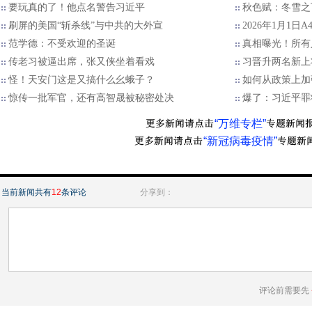
要玩真的了！他点名警告习近平
秋色赋：冬雪之
刷屏的美国“斩杀线”与中共的大外宣
2026年1月1日
范学德：不受欢迎的圣诞
真相曝光！所有
传老习被逼出席，张又侠坐着看戏
习晋升两名新上
怪！天安门这是又搞什么幺蛾子？
如何从政策上加
惊传一批军官，还有高智晟被秘密处决
爆了：习近平罪
“万维专栏”
“新冠病毒疫情”
当前新闻共有
12
条评论
分享到：
评论前需要先