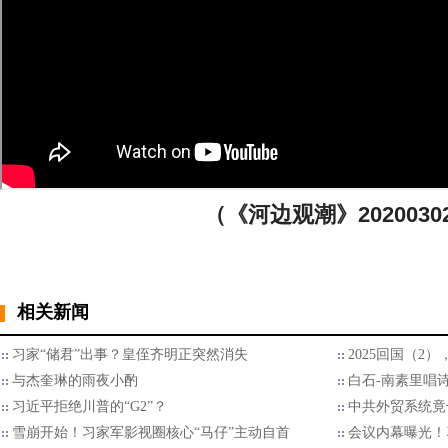
（《河边观潮》2020030
相关新闻
习家“储君”出事？皇侄齐明正突然消失
2025回国（2
与杰奎琳的雨夜小酌
白石-南素里唱
习近平拒绝川普的“G2”？
中共外贸系统竟
雪崩开始！习家军影视圈核心“马仔”主动自首
会议内幕曝光！