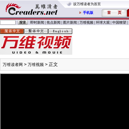
设万维读者为首页
首
页
手机版
即时新闻
|
焦点新闻
|
图片新闻
|
万维视频
|
环球大观
|
中国嘹望
|
>
> 正文
万维读者网
万维视频