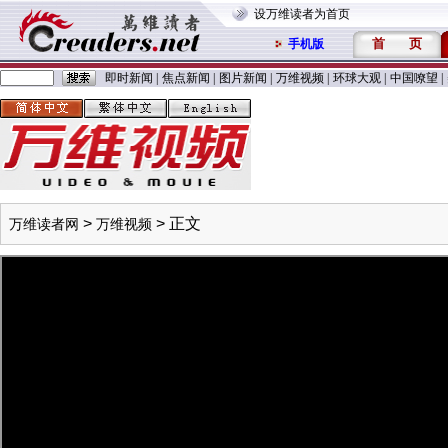
设万维读者为首页
首
页
手机版
即时新闻
|
焦点新闻
|
图片新闻
|
万维视频
|
环球大观
|
中国嘹望
|
>
> 正文
万维读者网
万维视频