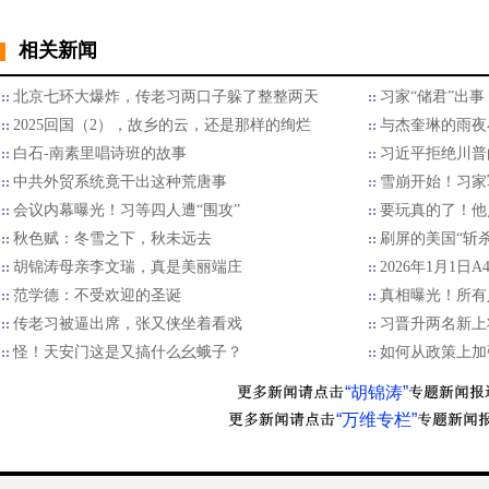
相关新闻
北京七环大爆炸，传老习两口子躲了整整两天
习家“储君”出
2025回国（2），故乡的云，还是那样的绚烂
与杰奎琳的雨夜
白石-南素里唱诗班的故事
习近平拒绝川普的
中共外贸系统竟干出这种荒唐事
雪崩开始！习家
会议内幕曝光！习等四人遭“围攻”
要玩真的了！他
秋色赋：冬雪之下，秋未远去
刷屏的美国“斩
胡锦涛母亲李文瑞，真是美丽端庄
2026年1月1日
范学德：不受欢迎的圣诞
真相曝光！所有
传老习被逼出席，张又侠坐着看戏
习晋升两名新上
怪！天安门这是又搞什么幺蛾子？
如何从政策上加
“胡锦涛”
“万维专栏”