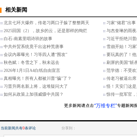
相关新闻
北京七环大爆炸，传老习两口子躲了整整两天
习家“储君”出
2025回国（2），故乡的云，还是那样的绚烂
与杰奎琳的雨夜
白石-南素里唱诗班的故事
习近平拒绝川普的
中共外贸系统竟干出这种荒唐事
雪崩开始！习家
会议内幕曝光！习等四人遭“围攻”
要玩真的了！他
秋色赋：冬雪之下，秋未远去
刷屏的美国“斩
2026年1月1日A4白纸自由宣言
范学德：不受欢
真相曝光！所有人都被川普“骗”了？
传老习被逼出席
习晋升两名新上将，这堆疑问大了
怪！天安门这是
如何从政策上加强威慑中共国？
惊传一批军官，
“万维专栏”
当前新闻共有
0
条评论
分享到：