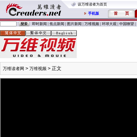
设万维读者为首页
首
页
手机版
即时新闻
|
焦点新闻
|
图片新闻
|
万维视频
|
环球大观
|
中国嘹望
|
>
> 正文
万维读者网
万维视频