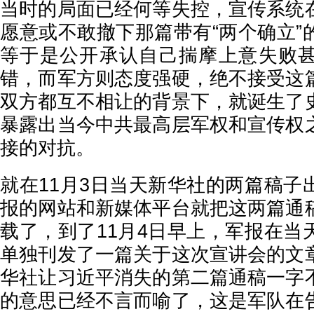
当时的局面已经何等失控，宣传系统
愿意或不敢撤下那篇带有“两个确立”
等于是公开承认自己揣摩上意失败
错，而军方则态度强硬，绝不接受这
双方都互不相让的背景下，就诞生了
暴露出当今中共最高层军权和宣传权
接的对抗。
就在11月3日当天新华社的两篇稿子
报的网站和新媒体平台就把这两篇通
载了，到了11月4日早上，军报在当
单独刊发了一篇关于这次宣讲会的文
华社让习近平消失的第二篇通稿一字
的意思已经不言而喻了，这是军队在