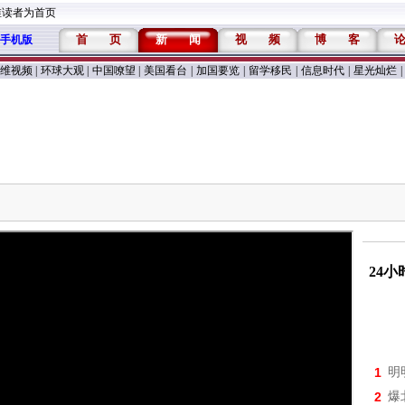
维读者为首页
首
页
新
闻
视
频
博
客
手机版
维视频
|
环球大观
|
中国嘹望
|
美国看台
|
加国要览
|
留学移民
|
信息时代
|
星光灿烂
|
24
1
明
2
爆