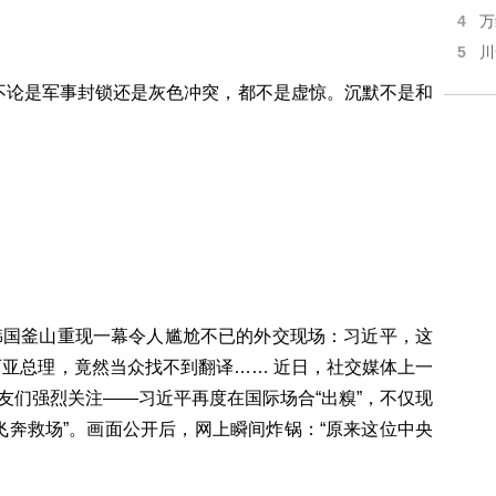
4
万
5
川
不论是军事封锁还是灰色冲突，都不是虚惊。沉默不是和
韩国釜山重现一幕令人尴尬不已的外交现场：习近平，这
西亚总理，竟然当众找不到翻译…… 近日，社交媒体上一
友们强烈关注——习近平再度在国际场合“出糗”，不仅现
飞奔救场”。画面公开后，网上瞬间炸锅：“原来这位中央