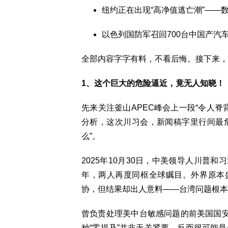
纽约正在出现“高净值逃亡潮”——
以色列国防军召回700台中国产汽
全部内容字字有料，不看后悔。接下来，
1、这个巨大的危险逼近，竟无人知晓！
先来关注釜山APEC峰会上一段“令人脊
分析，这次川习会，新闻稿字里行间最
么”。
2025年10月30日，中美领导人川普
年，两人再度同框全球瞩目。外界原本
协，但结果却出人意料——台湾问题根本
曾负责处理美中台敏感问题的前美国国安
种“零提及”并非无关紧要，反而很可能