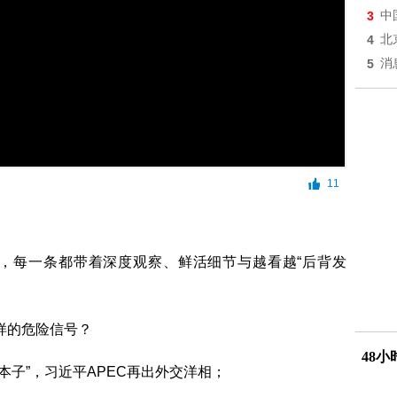
3
中
4
北
5
消
11
，每一条都带着深度观察、鲜活细节与越看越“后背发
样的危险信号？
48
本子”，习近平APEC再出外交洋相；