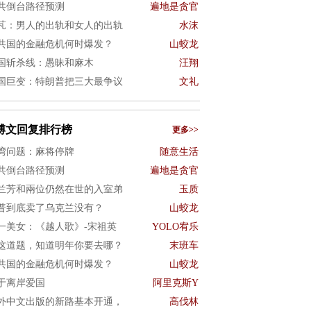
共倒台路径预测
遍地是贪官
芃：男人的出轨和女人的出轨
水沫
共国的金融危机何时爆发？
山蛟龙
国斩杀线：愚昧和麻木
汪翔
国巨变：特朗普把三大最争议
文礼
博文回复排行榜
更多>>
湾问题：麻将停牌
随意生活
共倒台路径预测
遍地是贪官
兰芳和兩位仍然在世的入室弟
玉质
普到底卖了乌克兰没有？
山蛟龙
一美女：《越人歌》-宋祖英
YOLO宥乐
这道题，知道明年你要去哪？
末班车
共国的金融危机何时爆发？
山蛟龙
于离岸爱国
阿里克斯Y
外中文出版的新路基本开通，
高伐林