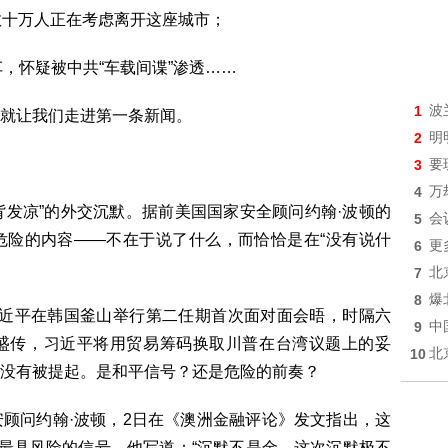
数十万人正在考虑离开这座城市；
车，怀疑被中共“车载间谍”渗透……
1
波
就让我们走进第一条新闻。
2
明
3
要
4
万
背发凉”的外交沉默。据前美国国家安全顾问约翰·波顿的
5
会
危险的内容——不在于说了什么，而恰恰是在“没有说什
6
更
7
北
8
爆
和习近平在韩国釜山举行第二任期首次面对面会晤，时隔六
9
中
盛传，习近平将用贸易筹码换取川普在台湾议题上的妥
10
北
没有被提起。是和平信号？还是危险的前奏？
顾问约翰·波顿，2日在《澳洲金融评论》发文指出，这
是最具风险的信号。他写道：“沉默不是金，这次沉默极不