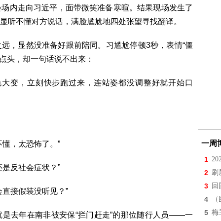
C会场内走向习近平，面带微笑准备寒暄。结果现场发生了
显听不懂对方说话，满脸尴尬地四处张望寻找翻译。
远，显然没准备好跟前陪同。习尴尬停顿3秒，表情“僵
地点头，却一句话说不出来：
色大变，立刻快步跑过来，连站姿都没调整好就开始口
一周
不懂，太恐怖了。”
1
2
还是反社会症状？”
2
刷
3
回
会直接假装没听见？”
4
（
5
梅
是去年在南非被安保“拦门赶走”的那位随行人员——一