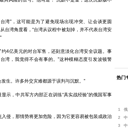
提台湾”，这可能是为了避免现场出现冲突、让会谈更圆
从台湾角度看，“台湾从议程中被划掉，并不代表台湾安
”
了约4亿美元的对台军售，还刻意淡化台湾安全议题。事
是台湾，我觉得不会有事的。”这种模糊态度引发波顿警
热门
会发生。许多外交灾难都源于误判与沉默。”
显示，中共军方内部正在训练“具实战经验”的俄国军事
1
俄
统入侵，那情势将更加危险，因为它更容易被包装成政治
2
中
3
中