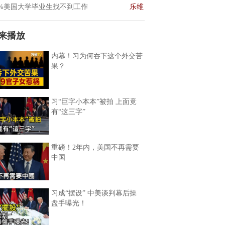
0%美国大学毕业生找不到工作
乐维
来播放
内幕！习为何吞下这个外交苦
果？
习“巨字小本本”被拍 上面竟
有“这三字”
重磅！2年内，美国不再需要
中国
习成“摆设” 中美谈判幕后操
盘手曝光！