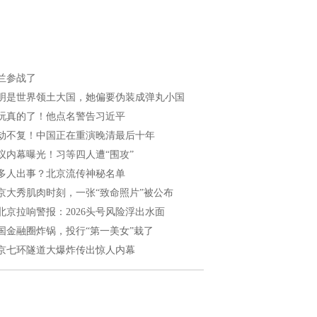
兰参战了
明是世界领土大国，她偏要伪装成弹丸小国
玩真的了！他点名警告习近平
劫不复！中国正在重演晚清最后十年
议内幕曝光！习等四人遭“围攻”
多人出事？北京流传神秘名单
京大秀肌肉时刻，一张“致命照片”被公布
北京拉响警报：2026头号风险浮出水面
国金融圈炸锅，投行“第一美女”栽了
京七环隧道大爆炸传出惊人内幕