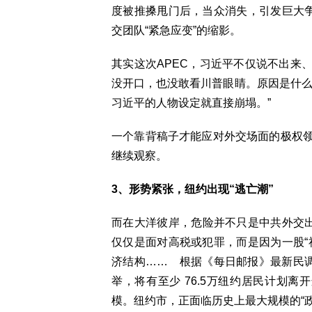
度被推搡甩门后，当众消失，引发巨大争
交团队“紧急应变”的缩影。
其实这次APEC，习近平不仅说不出来
没开口，也没敢看川普眼睛。原因是什么
习近平的人物设定就直接崩塌。”
一个靠背稿子才能应对外交场面的极权
继续观察。
3、形势紧张，纽约出现“逃亡潮”
而在大洋彼岸，危险并不只是中共外交出
仅仅是面对高税或犯罪，而是因为一股“
济结构…… 根据《每日邮报》最新民调
举，将有至少 76.5万纽约居民计划
模。纽约市，正面临历史上最大规模的“政