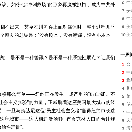
6
中
议。如今他“冲刺救场”的形象再度被抓拍，成为中共外
7
安
8
中
、翻不出来，甚至在川习会上面对媒体时，整个过程几乎
9
美
10
美
？网友的总结是：“没有剧本，没有翻译，没有小本本，
一周
领袖，是不是一种警讯？是不是一种系统性弱点？让我们
1
台
2
中
3
梅
4
川
糗那么简单——纽约正在发生一场严重的“逃亡潮”。不
5
第
社会主义实验”的力量，正威胁着这座美国最大城市的经
6
做
：一旦马姆达尼这位“民主社会主义者”赢得纽约市长选
7
中
离开这座城市——这大概是曼哈顿+布鲁克林人口的合计规
8
关
治性迁徙”。
9
海