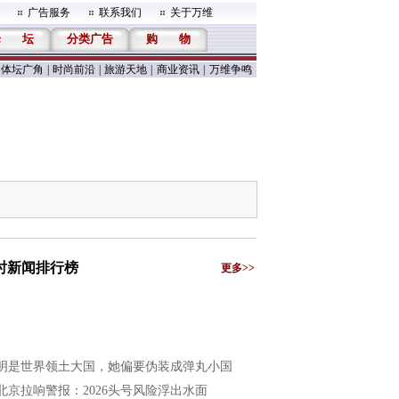
广告服务
联系我们
关于万维
论
坛
分类广告
购
物
体坛广角
|
时尚前沿
|
旅游天地
|
商业资讯
|
万维争鸣
小时新闻排行榜
更多>>
明是世界领土大国，她偏要伪装成弹丸小国
北京拉响警报：2026头号风险浮出水面