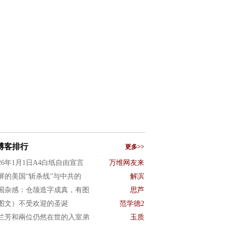
博客排行
更多>>
026年1月1日A4白纸自由宣言
万维网友来
屏的美国“斩杀线”与中共的
解滨
国杂感：仓颉造字成真，有图
思芦
图文）不受欢迎的圣诞
范学德2
兰芳和兩位仍然在世的入室弟
玉质