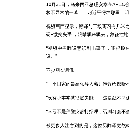
10月31日，马来西亚总理安华在APE
极不寻常的一幕——习近平愣在那里，明
视频画面显示，翻译与王毅离习有几米之
硬+微笑失手”，眼睛飘来飘去，象征性
“视频中男翻译意识到出事了，吓得脸
译。”
不少网友调侃：
“一个国家的最高领导人离开翻译啥都听
“没有小本本就彻底失能……这是战术？
“幸亏不是拜登突然打招呼，否则习会不
被更多人注意到的是，这位男翻译竟然就