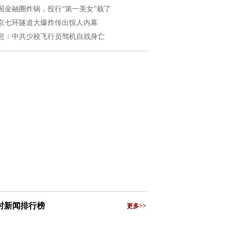
国金融圈炸锅，投行“第一美女”栽了
京七环隧道大爆炸传出惊人内幕
息：中共少校飞行员驾机自戕身亡
小时新闻排行榜
更多>>