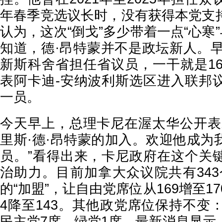
年春季竞选议长时，没有获得本党支
认为，这次“倒戈”多少带着一点“心寒”
知道，德·昂特蒙并不是政坛新人。早
新斯科舍省担任省议员，一干就是16
表阿卡迪-安纳波利斯选区进入联邦
一员。
今天早上，总理卡尼在渥太华公开表
里斯·德·昂特蒙的加入。欢迎他成为
员。”看得出来，卡尼政府在这个关
治助力。目前加拿大众议院共有343
的“加盟”，让自由党席位从169增至1
4降至143。其他政党席位保持不变
民主党7席，绿党1席。最新消息显示