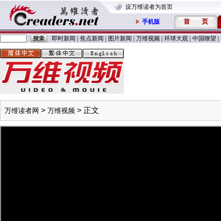
设万维读者为首页
首
页
手机版
即时新闻
|
焦点新闻
|
图片新闻
|
万维视频
|
环球大观
|
中国嘹望
|
>
> 正文
万维读者网
万维视频