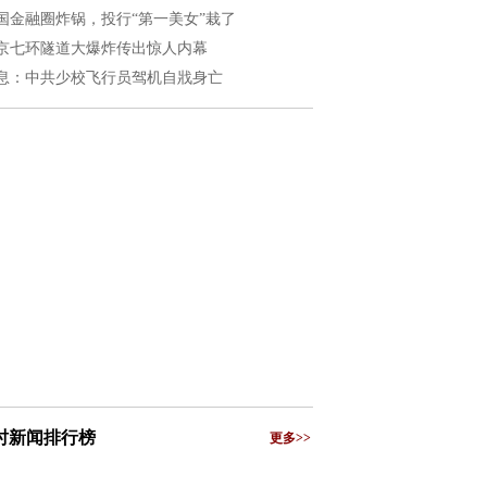
国金融圈炸锅，投行“第一美女”栽了
京七环隧道大爆炸传出惊人内幕
息：中共少校飞行员驾机自戕身亡
小时新闻排行榜
更多>>