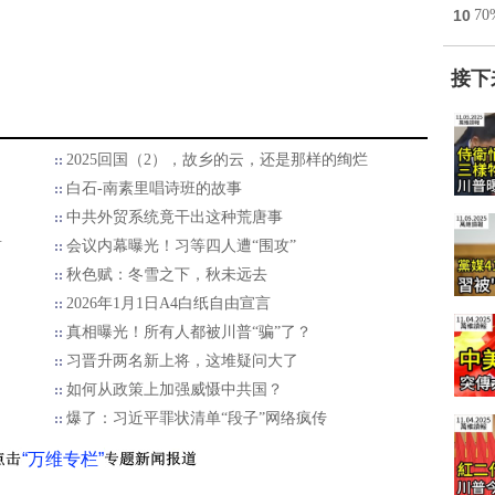
10
7
接下
2025回国（2），故乡的云，还是那样的绚烂
白石-南素里唱诗班的故事
中共外贸系统竟干出这种荒唐事
首
会议内幕曝光！习等四人遭“围攻”
秋色赋：冬雪之下，秋未远去
2026年1月1日A4白纸自由宣言
真相曝光！所有人都被川普“骗”了？
习晋升两名新上将，这堆疑问大了
如何从政策上加强威慑中共国？
爆了：习近平罪状清单“段子”网络疯传
“万维专栏”