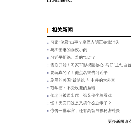
相关新闻
习家“储君”出事？皇侄齐明正突然消失
与杰奎琳的雨夜小酌
习近平拒绝川普的“G2”？
雪崩开始！习家军影视圈核心“马仔”主动自
要玩真的了！他点名警告习近平
刷屏的美国“斩杀线”与中共的大外宣
范学德：不受欢迎的圣诞
传老习被逼出席，张又侠坐着看戏
怪！天安门这是又搞什么幺蛾子？
惊传一批军官，还有高智晟被秘密处决