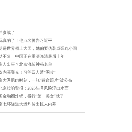
兰参战了
玩真的了！他点名警告习近平
明是世界领土大国，她偏要伪装成弹丸小国
劫不复！中国正在重演晚清最后十年
多人出事？北京流传神秘名单
议内幕曝光！习等四人遭“围攻”
京大秀肌肉时刻，一张“致命照片”被公布
北京拉响警报：2026头号风险浮出水面
国金融圈炸锅，投行“第一美女”栽了
京七环隧道大爆炸传出惊人内幕