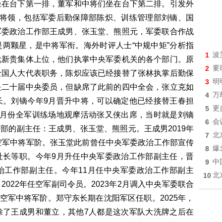
坐在台下第一排，董军和中将们坐在台下第二排。引发外
名将领，包括军委后勤保障部陈炽、训练管理部刘镝、国
军委政治工作部王成男、张玉堂、熊照元，军委联合作战
两颗星，是中将军衔。海外时评人士“中规中矩”分析指
1
波
批新贵集体上位，他们执掌中央军委机关的各个部门。原
2
要
全国人大代表职务，陈炽应该已经接替了张林执掌后勤保
3
明
是二十届中央委员，但缺席了此前的四中全会，张立克如
4
万
长。刘镝今年9月晋升中将，可以确定他已经接替王春担
5
更
5月份全军训练场地观摩活动张又侠出席，当时就是刘镝
6
会
部的副主任：王成男、张玉堂、熊照元。王成男2019年
7
北
空军中将军阶。张玉堂此前曾任中央军委政治工作部宣传
8
爆
社长等职。今年9月升任中央军委政治工作部副主任，晋
9
中
治工作部副主任。今年11月任中央军委政治工作部副主
10
北
022年任空军副司令员。2023年2月调入中央军委联合
升空军中将军阶。郑守东长期在沈阳军区任职。2025年，
除了王成男和董立，其他7人都是这次军队大洗牌之后在