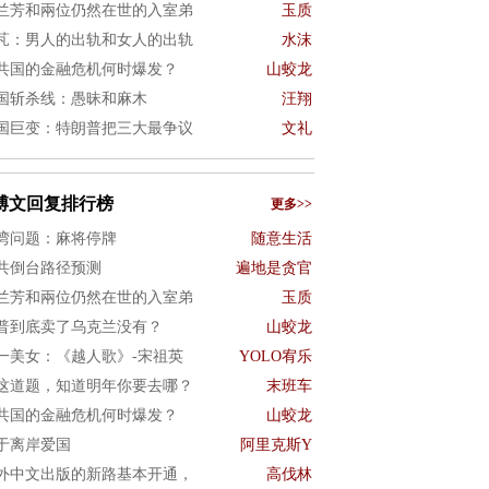
兰芳和兩位仍然在世的入室弟
玉质
芃：男人的出轨和女人的出轨
水沫
共国的金融危机何时爆发？
山蛟龙
国斩杀线：愚昧和麻木
汪翔
国巨变：特朗普把三大最争议
文礼
博文回复排行榜
更多>>
湾问题：麻将停牌
随意生活
共倒台路径预测
遍地是贪官
兰芳和兩位仍然在世的入室弟
玉质
普到底卖了乌克兰没有？
山蛟龙
一美女：《越人歌》-宋祖英
YOLO宥乐
这道题，知道明年你要去哪？
末班车
共国的金融危机何时爆发？
山蛟龙
于离岸爱国
阿里克斯Y
外中文出版的新路基本开通，
高伐林