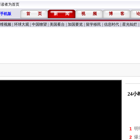
维读者为首页
首
页
新
闻
视
频
博
客
手机版
维视频
|
环球大观
|
中国嘹望
|
美国看台
|
加国要览
|
留学移民
|
信息时代
|
星光灿烂
|
24
1
明
2
爆