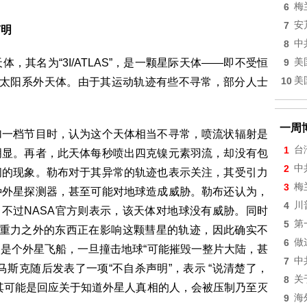
6
梅
7
安
声明
8
中
，其名为“3I/ATLAS”，是一颗星际天体——即不受恒
9
美
10
美
的太阳系外天体。由于其运动轨迹有些不寻常，部分人士
一周
加一档节目时，认为这个天体相当不寻常，喷流状辐射是
1
台
明显。再者，此天体每秒喷出四克镍元素羽流，却没有包
2
中
闻的现象。勒布对于其异常的轨迹也表示关注，其受引力
3
梅
种外星探测器，甚至可能对地球造成威胁。勒布还认为，
4
川
。不过NASA官方则表示，该天体对地球没有威胁。同时
5
第
提到重力之外的东西正在影响这颗彗星的轨迹，因此确实不
6
做
是个外星飞船，一旦撞击地球“可能摧毁一整片大陆，甚
7
中
斯克随后发表了一项“不自杀声明”，表示 “说清楚了，
8
关
其可能是回应关于知道外星人真相的人，会被压制乃至灭
9
海