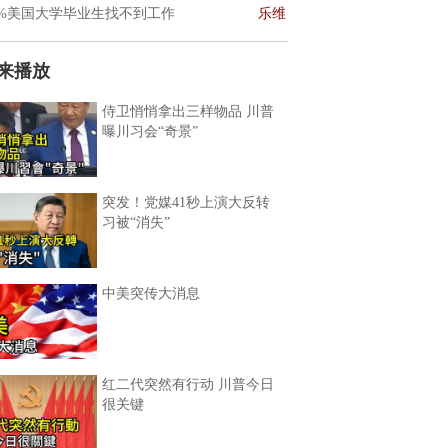
0%美国大学毕业生找不到工作
乐维
来播放
侍卫悄悄拿出三样物品 川普
曝川习会“奇景”
突发！党媒41秒上演大反转
习被“消失”
中美突传大消息
红二代突然有行动 川普今日
很关键