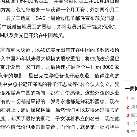
中国裁减了约400名员工，并要求每位员工在11月14日前
偿方案，包括每服务一年获得一个月工资，外加两个月工
一名员工透露，SAS上周通过电子邮件宣布裁员消息，
中感谢当地员工的贡献，并将裁员归因于“组织优化”。
BM以及美光已开始在中国裁员。
宣布重大决策，以40亿美元出售其在中国的多数股权给
入中国26年以来最大规模的股权重组，将彻底改变星巴
北京开设第一家门市，之后快速扩展至全中国约 8000 家
竞争的加剧，星巴克在华经营也开始衰退。值得注意的
中共中央总书记江泽民的孙子江志成等4名合伙人创立。资
一周
企竞相撤离中国的新闻，都有万份感慨。这些外企的从业
1
2
所有的一切都是应得的，岁月永远都是鲜花和蜜糖。现在
2
刷
抽在身上，痛到屎尿横流。虽然他们可以获得还过得去的
3
回
负担，都买了最好的豪宅，子女读着私立的名校，现在他
4
（
所谓不惜代价也要击倒美帝，而他们，就是第一批被牺牲
5
中