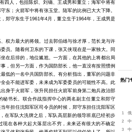
军有四人，包括陈炽、刘镝、王成男和董立；海军中将有
郑守东；火箭军中将有张玉堂。陆军的比例已大大下降。
郑守东生于1961年4月，董立生于1964年，王成男是
高、权力最大的将领。过去郭伯雄与徐才厚，范长龙与许
局委员。随着何卫东的下课，张又侠现在是一家独大。同
而坐在后排的，地位尴尬。一方面，在其他的上将都出局
好事，但另一方面，作为国防部长，他一直没有按照惯例
位最低的一名中共国防部长。有分析指出，董军的问题非
热门
中全会不能进军委，未来成为军委委员的可能性不高。此
元出身于火箭军，张升民担任火箭军前身第二炮兵政治部
的秘书长。联合作战指挥中心的两名副主任董立和郑守
侠当年担任沈阳军区司令员的时候，郑守东担任沈阳军区
1
俄
为，在军队大洗牌之后，军队高层新的领导班底已经初步
2
中
过现在各种大起大落层出不穷，未来还有很大的不确定
3
中
靠张又侠和张升民，他再也找不到可以信任的人了。所以