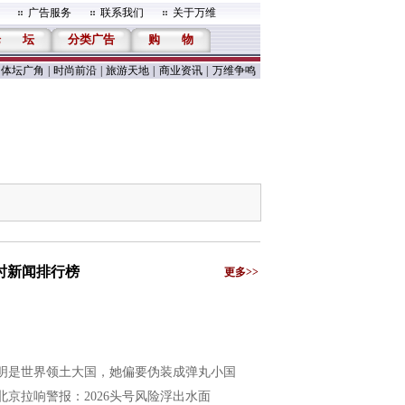
广告服务
联系我们
关于万维
论
坛
分类广告
购
物
体坛广角
|
时尚前沿
|
旅游天地
|
商业资讯
|
万维争鸣
小时新闻排行榜
更多>>
明是世界领土大国，她偏要伪装成弹丸小国
北京拉响警报：2026头号风险浮出水面