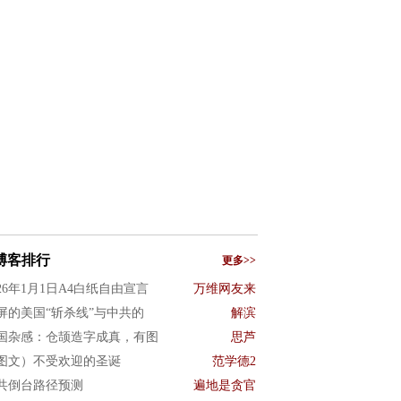
博客排行
更多>>
026年1月1日A4白纸自由宣言
万维网友来
屏的美国“斩杀线”与中共的
解滨
国杂感：仓颉造字成真，有图
思芦
图文）不受欢迎的圣诞
范学德2
共倒台路径预测
遍地是贪官