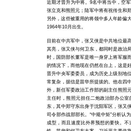
近期才晋升为中将。9名中将当中，空
张立克和熊照元；陆军中将有祝传生和
另外，这些被重用的将领中多人年龄偏大，
1964年10月出生。
目前在中共军中，张又侠是中共地位最
其亮，张又侠与何卫东，都同时是政治
时，国防部长董军是唯一身穿上将军服
的情况下，而他现在仍然在台上，这是
晋升中央军委委员，成为历史上级别地
常复杂，据信是苗华所提拔的。他在四
外，新任军委政治工作部的副主任熊照
主任时，熊照元担任二炮政治部办公室
东，其中郑守东出身于沈阳军区，张又
司令部作战部部长。“中规中矩”分析认
成型，而且速度比外界预想的要快。不
性。苗华和何卫东大案，习近平主要依