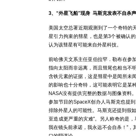
3、“外星飞船”现身 马斯克发表不自杀
美国太空总署近期观测到了一个奇特的天体
星引力拘束的彗星，也是第3个被确认
认为该彗星有可能来自外星科技。
前哈佛天文系主任亚伯拉罕．勒布在参
指向太阳而非远离，而且彗尾也相当不
含铁元素的证据，这是彗星中是闻所未
的影响也十分奇特，这可能表明它是某
NASA没有提供完整的数据与图像资料
参加节目的SpaceX创办人马斯克也
排除外星人的可能性。马斯克还提到假如
至造成更严重的灾难”。另人称奇的是，马
我在镜头前承诺，我永远不会自杀！”，
口的阴谋论。