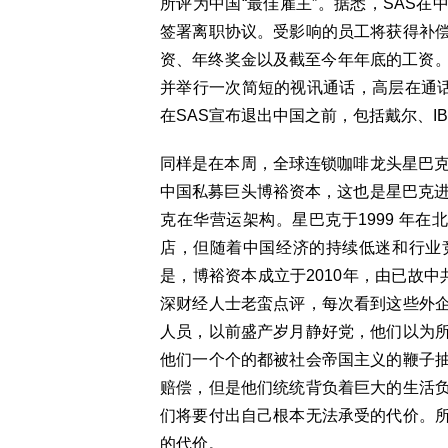
所评为中国“最佳雇主”。据悉，SAS在
签署离职协议。受影响的员工将获得补
资、年终奖金以及截至今年年底的工资。
并举行一次简短的视讯通话，高层在通话
在SAS宣布退出中国之前，包括戴尔、I
同样是在本周，全球连锁咖啡龙头星巴克
中国私募巨头博裕资本，这也是星巴克进
克在华营运架构。星巴克于1999 年在
店，但随着中国经济的持续低迷和行业
是，博裕资本成立于2010年，由已故
深财经人士老蛮点评，每次看到这些外
人员，以前盛产岁月静好党，他们以为
他们一个个的都被社会帝国主义的鞭子
赔偿，但是他们统统背负着巨大的生活
们将要付出自己根本无法承受的代价。
的代价。