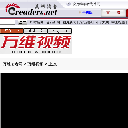
设万维读者为首页
首
页
手机版
即时新闻
|
焦点新闻
|
图片新闻
|
万维视频
|
环球大观
|
中国嘹望
|
>
> 正文
万维读者网
万维视频