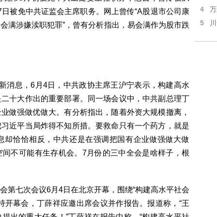
4
万
7日被免中共证监会主席职务。网上曾传“A股退市公司康
5
川
会满涉嫌渎职犯罪”，曾有分析指出，易会满作为股市跌
新消息，6月4日，中共政协主席王沪宁表示，构建高水
是二十大作出的重要部署。同一场会议中，中共副总理丁
企业做强做优做大。有分析指出，随着外资大规模撤离，
把习近平当局炸得不知所措。要救命只有一个药方，就是
息却恰恰相反，中共还是在强调把国有企业做强做大做
空间不可能有生存机会。7月份的三中全会是啥样子，根
会第七次会议6月4日在北京开幕，围绕“构建高水平社会
持开幕会，丁薛祥应邀出席会议并作报告。报道称，“王
提出的重大任务！”丁薛祥在报告中称，“构建高水平社