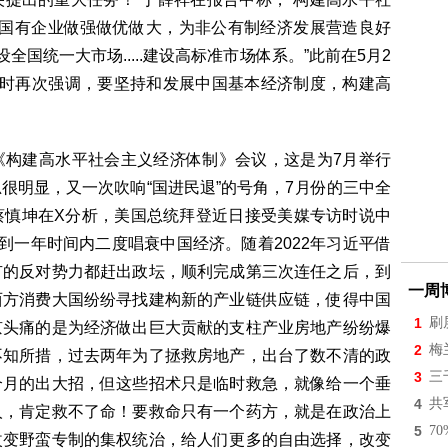
资本和国有企业做强做优做大，为非公有制经济发展营造良好
全国统一大市场.....建设高标准市场体系。”此前在5月2
会时再次强调，要坚持和发展中国基本经济制度，构建高
《构建高水平社会主义经济体制》会议，这是为7月举行
很明显，又一次吹响“国进民退”的号角，7月份的三中全
蔡慎坤在X分析，美国总统拜登近日接受美媒专访时说中
到一年时间内二度唱衰中国经济。随着2022年习近平借
有的反对势力都赶出政坛，顺利完成第三次连任之后，到
一周
西方消费大国纷纷寻找建构新的产业链供应链，使得中国
1
刷
京头痛的是为经济做出巨大贡献的支柱产业房地产纷纷爆
2
梅
不知所措，过去两年为了拯救房地产，出台了数不清的政
3
三
个月的出大招，但这些招术只是临时救急，就像给一个垂
4
共
人，肯定救不了命！要救命只有一个药方，就是在政治上
5
7
改变野蛮专制的集权统治，给人们更多的自由选择，改变