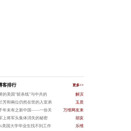
博客排行
更多>>
屏的美国“斩杀线”与中共的
解滨
兰芳和兩位仍然在世的入室弟
玉质
千年未有之新中国——一份关
万维网友来
军上将军头集体消失的秘密
胡亥
0%美国大学毕业生找不到工作
乐维