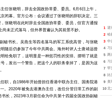
主任张晓明，辞去全国政协常委、委员。6月6日上午，
北京闭幕。官方公布：会议通过了张晓明的辞职决定。三
理，张晓明在此时辞去全国政协常委、委员，但官方通报
1
逆
为止尚未正式落马，但外界普遍认为其前景不妙。
2
哈
3
中
协副秘书长。吴燕生等四名落马的军工系统高管，与张晓
4
习
晓明随后仍参加了今年中共两会。海外时评人士唐靖远曾
5
两
晓明给免职了，这明显是一种惩罚性的安排。摆明了就是
6
习
信号，发出一个警告，把这个人的职务拿掉了，是因为这
7
罕
。
8
比
任职，自1986年开始曾担任香港中联办主任、国务院港
9
美
10
北
一。2020年被免去港澳办主任，改任分管日常工作的副
秘书长，2023年3月获任命为中共第十四届全国政协副秘