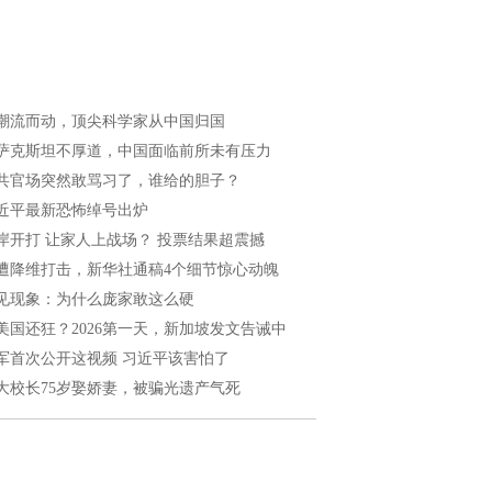
潮流而动，顶尖科学家从中国归国
萨克斯坦不厚道，中国面临前所未有压力
共官场突然敢骂习了，谁给的胆子？
近平最新恐怖绰号出炉
岸开打 让家人上战场？ 投票结果超震撼
遭降维打击，新华社通稿4个细节惊心动魄
见现象：为什么庞家敢这么硬
美国还狂？2026第一天，新加坡发文告诫中
军首次公开这视频 习近平该害怕了
大校长75岁娶娇妻，被骗光遗产气死