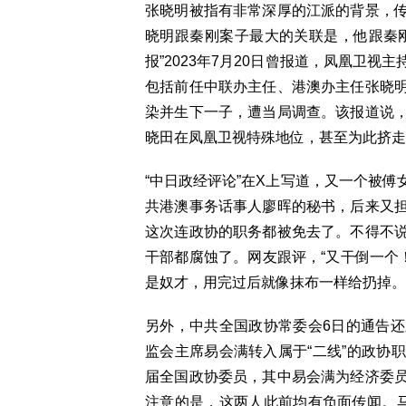
张晓明被指有非常深厚的江派的背景，
晓明跟秦刚案子最大的关联是，他跟秦
报”2023年7月20日曾报道，凤凰卫
包括前任中联办主任、港澳办主任张晓
染并生下一子，遭当局调查。该报道说
晓田在凤凰卫视特殊地位，甚至为此挤走
“中日政经评论”在X上写道，又一个被
共港澳事务话事人廖晖的秘书，后来又
这次连政协的职务都被免去了。不得不
干部都腐蚀了。网友跟评，“又干倒一个
是奴才，用完过后就像抹布一样给扔掉。
另外，中共全国政协常委会6日的通告
监会主席易会满转入属于“二线”的政协
届全国政协委员，其中易会满为经济委
注意的是，这两人此前均有负面传闻。