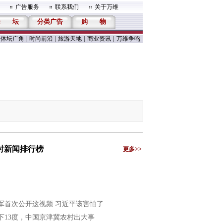
广告服务
联系我们
关于万维
论
坛
分类广告
购
物
体坛广角
|
时尚前沿
|
旅游天地
|
商业资讯
|
万维争鸣
小时新闻排行榜
更多>>
军首次公开这视频 习近平该害怕了
下13度，中国京津冀农村出大事