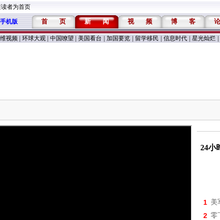
维读者为首页
首
页
新
闻
视
频
博
客
手机版
维视频
|
环球大观
|
中国嘹望
|
美国看台
|
加国要览
|
留学移民
|
信息时代
|
星光灿烂
|
24
1
美
2
零