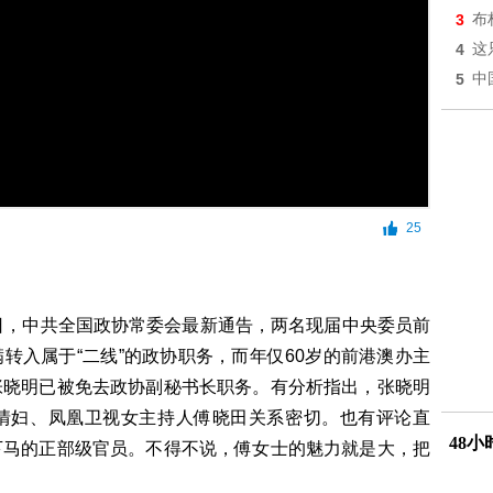
3
布
4
这
5
中
25
日，中共全国政协常委会最新通告，两名现届中央委员前
转入属于“二线”的政协职务，而年仅60岁的前港澳办主
张晓明已被免去政协副秘书长职务。有分析指出，张晓明
情妇、凤凰卫视女主持人傅晓田关系密切。也有评论直
48
下马的正部级官员。不得不说，傅女士的魅力就是大，把