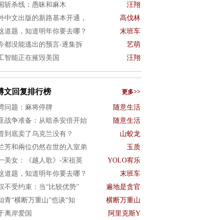
国斩杀线：愚昧和麻木
汪翔
外中文出版的新路基本开通，
高伐林
这道题，知道明年你要去哪？
末班车
今都没能逃出的预言-逐集拆
艺萌
工智能正在摧毁美国
汪翔
博文回复排行榜
更多>>
湾问题：麻将停牌
随意生活
亚战争准备：从暗杀安倍开始
随意生活
普到底卖了乌克兰没有？
山蛟龙
兰芳和兩位仍然在世的入室弟
玉质
一美女：《越人歌》-宋祖英
YOLO宥乐
这道题，知道明年你要去哪？
末班车
权不受约束：当“比较优势”
遍地是贪官
知青“横断万重山”也谈“知
横断万重山
于离岸爱国
阿里克斯Y