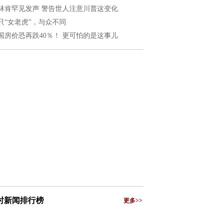
林肯罕见发声 警告世人注意川普这变化
只“女老虎”，与众不同
国房价恐再跌40％！ 更可怕的是这事儿
小时新闻排行榜
更多>>