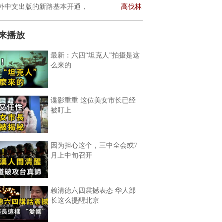
外中文出版的新路基本开通，
高伐林
来播放
最新：六四“坦克人”拍摄是这
么来的
谍影重重 这位美女市长已经
被盯上
因为担心这个，三中全会或7
月上中旬召开
赖清德六四震撼表态 华人部
长这么提醒北京