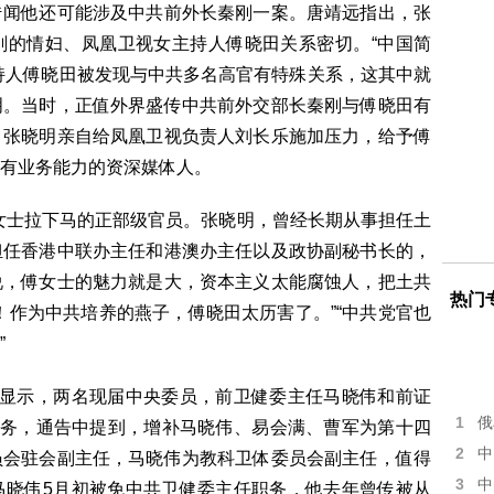
传闻他还可能涉及中共前外长秦刚一案。唐靖远指出，张
刚的情妇、凤凰卫视女主持人傅晓田关系密切。“中国简
视主持人傅晓田被发现与中共多名高官有特殊关系，这其中就
明。当时，正值外界盛传中共前外交部长秦刚与傅晓田有
，张晓明亲自给凤凰卫视负责人刘长乐施加压力，给予傅
有业务能力的资深媒体人。
傅女士拉下马的正部级官员。张晓明，曾经长期从事担任土
担任香港中联办主任和港澳办主任以及政协副秘书长的，
说，傅女士的魅力就是大，资本主义太能腐蚀人，把土共
热门
！作为中共培养的燕子，傅晓田太历害了。”“中共党官也
”
还显示，两名现届中央委员，前卫健委主任马晓伟和前证
1
俄
职务，通告中提到，增补马晓伟、易会满、曹军为第十四
2
中
员会驻会副主任，马晓伟为教科卫体委员会副主任，值得
3
中
马晓伟5月初被免中共卫健委主任职务，他去年曾传被从