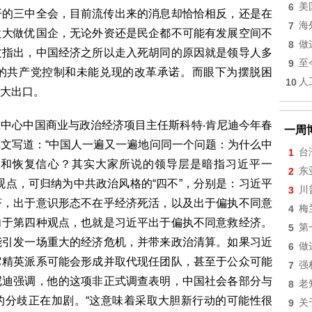
6
美
开的三中全会，目前流传出来的消息却恰恰相反，还是在
7
海
做大做优国企，无论外资还是民企都不可能有发展空间不
8
做
文指出，中国经济之所以走入死胡同的原因就是领导人多
9
至
的共产党控制和未能兑现的改革承诺。而眼下为摆脱困
10
人
大出口。
中心中国商业与政治经济项目主任斯科特‧肯尼迪今年春
一周
文写道：“中国人一遍又一遍地问同一个问题：为什么中
1
台
济和恢复信心？其实大家所说的领导层是暗指习近平一
2
东
观点，可归纳为中共政治风格的“四不”，分别是：习近平
3
川
济，出于意识形态不在乎经济死活，以及出于偏执不同意
4
梅
向于第四种观点，也就是习近平出于偏执不同意救经济。
5
第
能引发一场重大的经济危机，并带来政治清算。如果习近
6
做
它精英派系可能会形成并取代现任团队，甚至于公众可能
7
强
尼迪强调，他的这项非正式调查表明，中国社会各部分与
8
老
的分歧正在加剧。“这意味着采取大胆新行动的可能性很
9
关