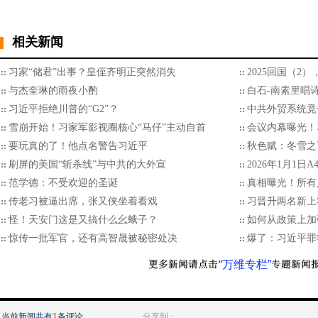
相关新闻
习家“储君”出事？皇侄齐明正突然消失
2025回国（2
与杰奎琳的雨夜小酌
白石-南素里唱
习近平拒绝川普的“G2”？
中共外贸系统竟
雪崩开始！习家军影视圈核心“马仔”主动自首
会议内幕曝光！
要玩真的了！他点名警告习近平
秋色赋：冬雪之
刷屏的美国“斩杀线”与中共的大外宣
2026年1月1日
范学德：不受欢迎的圣诞
真相曝光！所有
传老习被逼出席，张又侠坐着看戏
习晋升两名新上
怪！天安门这是又搞什么幺蛾子？
如何从政策上加
惊传一批军官，还有高智晟被秘密处决
爆了：习近平罪
“万维专栏”
当前新闻共有
1
条评论
分享到：