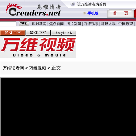
设万维读者为首页
首
页
手机版
即时新闻
|
焦点新闻
|
图片新闻
|
万维视频
|
环球大观
|
中国嘹望
|
>
> 正文
万维读者网
万维视频