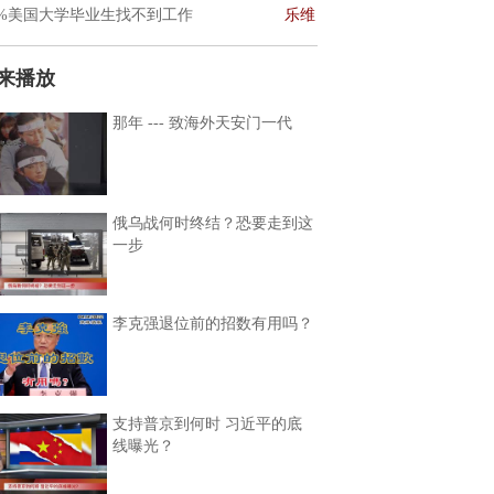
0%美国大学毕业生找不到工作
乐维
来播放
那年 --- 致海外天安门一代
俄乌战何时终结？恐要走到这
一步
李克强退位前的招数有用吗？
支持普京到何时 习近平的底
线曝光？