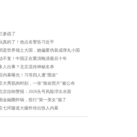
兰参战了
玩真的了！他点名警告习近平
明是世界领土大国，她偏要伪装成弹丸小国
劫不复！中国正在重演晚清最后十年
多人出事？北京流传神秘名单
议内幕曝光！习等四人遭“围攻”
京大秀肌肉时刻，一张“致命照片”被公布
北京拉响警报：2026头号风险浮出水面
国金融圈炸锅，投行“第一美女”栽了
京七环隧道大爆炸传出惊人内幕