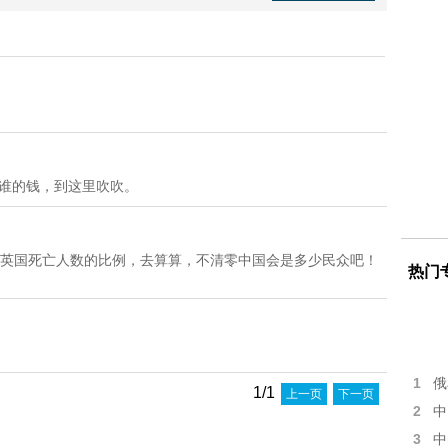
着谁的钱，到这里吹吹。
安英国死亡人数的比例，去算算，不清零中国会是多少民众吧！
热门
1
俄
1/1
上一页
下一页
2
中
3
中