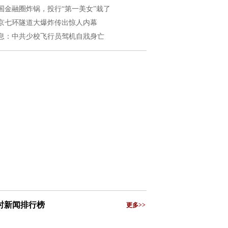
国金融圈炸锅，投行“第一美女”栽了
京七环隧道大爆炸传出惊人内幕
息：中共少校飞行员驾机自戕身亡
小时新闻排行榜
更多>>