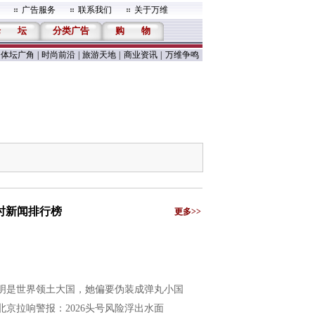
广告服务
联系我们
关于万维
论
坛
分类广告
购
物
体坛广角
|
时尚前沿
|
旅游天地
|
商业资讯
|
万维争鸣
小时新闻排行榜
更多>>
明是世界领土大国，她偏要伪装成弹丸小国
北京拉响警报：2026头号风险浮出水面