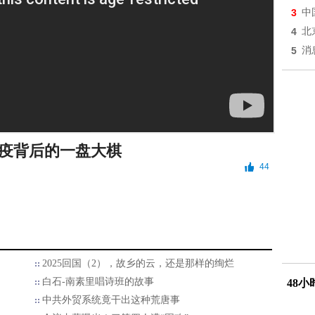
3
中
4
北
5
消
疫背后的一盘大棋
44
2025回国（2），故乡的云，还是那样的绚烂
白石-南素里唱诗班的故事
48
中共外贸系统竟干出这种荒唐事