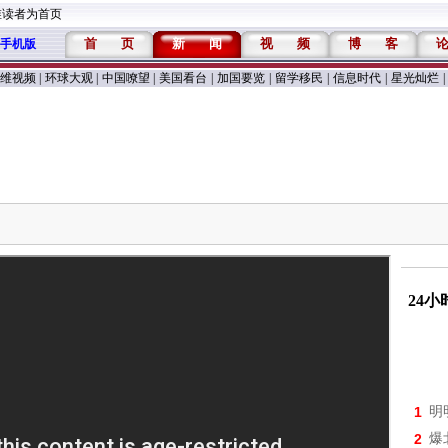
维读者为首页
首
页
新
闻
视
频
博
客
手机版
维视频
|
环球大观
|
中国嘹望
|
美国看台
|
加国要览
|
留学移民
|
信息时代
|
星光灿烂
|
24
1
明
2
爆