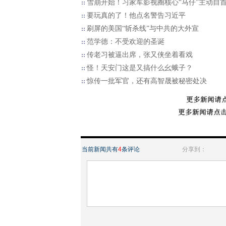
雪崩开始！习家军影视圈核心“马仔”主动自
要玩真的了！他点名警告习近平
刷屏的美国“斩杀线”与中共的大外宣
范学德：不受欢迎的圣诞
传老习被逼出席，张又侠坐着看戏
怪！天安门这是又搞什么幺蛾子？
惊传一批军官，还有高智晟被秘密处决
当前新闻共有
4
条评论
分享到：