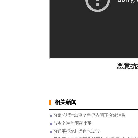
恶意抗
相关新闻
习家“储君”出事？皇侄齐明正突然消失
与杰奎琳的雨夜小酌
习近平拒绝川普的“G2”？