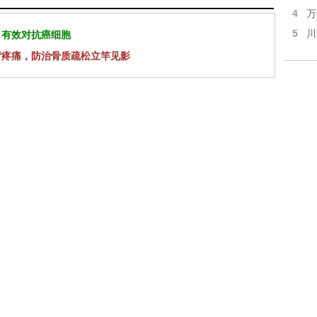
4
万
5
川
 有效对抗癌细胞
背疼痛，防治骨质疏松立竿见影