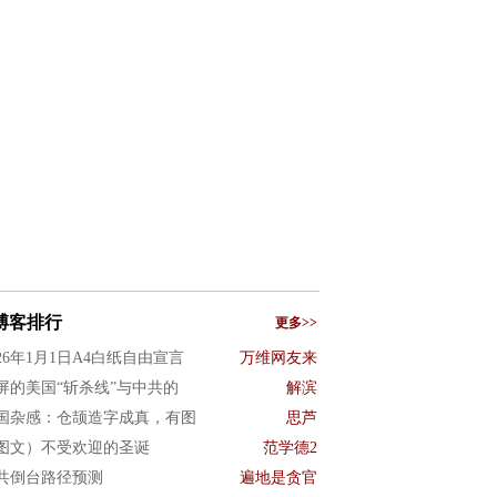
博客排行
更多>>
026年1月1日A4白纸自由宣言
万维网友来
屏的美国“斩杀线”与中共的
解滨
国杂感：仓颉造字成真，有图
思芦
图文）不受欢迎的圣诞
范学德2
共倒台路径预测
遍地是贪官