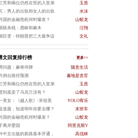
兰芳和兩位仍然在世的入室弟
玉质
芃：男人的出轨和女人的出轨
水沫
共国的金融危机何时爆发？
山蛟龙
国斩杀线：愚昧和麻木
汪翔
国巨变：特朗普把三大最争议
文礼
博文回复排行榜
更多>>
湾问题：麻将停牌
随意生活
共倒台路径预测
遍地是贪官
兰芳和兩位仍然在世的入室弟
玉质
普到底卖了乌克兰没有？
山蛟龙
一美女：《越人歌》-宋祖英
YOLO宥乐
这道题，知道明年你要去哪？
末班车
共国的金融危机何时爆发？
山蛟龙
于离岸爱国
阿里克斯Y
外中文出版的新路基本开通，
高伐林