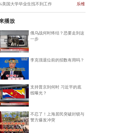
0%美国大学毕业生找不到工作
乐维
来播放
俄乌战何时终结？恐要走到这
一步
李克强退位前的招数有用吗？
支持普京到何时 习近平的底
线曝光？
不忍了！上海居民突破封锁与
警方爆发冲突