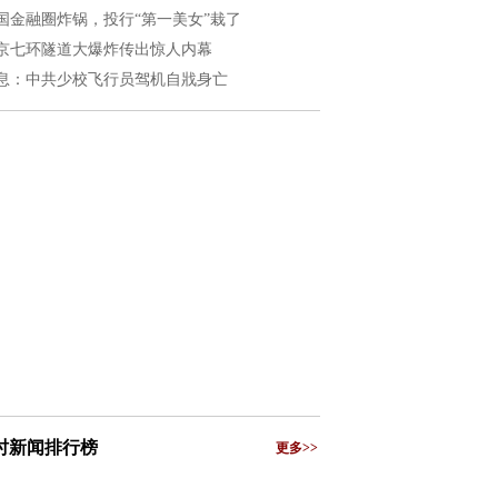
国金融圈炸锅，投行“第一美女”栽了
京七环隧道大爆炸传出惊人内幕
息：中共少校飞行员驾机自戕身亡
小时新闻排行榜
更多>>