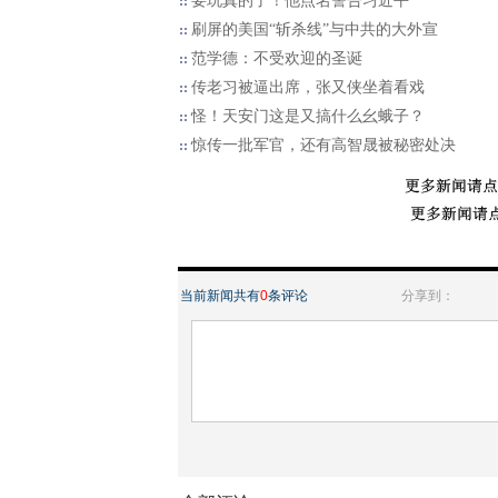
要玩真的了！他点名警告习近平
刷屏的美国“斩杀线”与中共的大外宣
范学德：不受欢迎的圣诞
传老习被逼出席，张又侠坐着看戏
怪！天安门这是又搞什么幺蛾子？
惊传一批军官，还有高智晟被秘密处决
当前新闻共有
0
条评论
分享到：