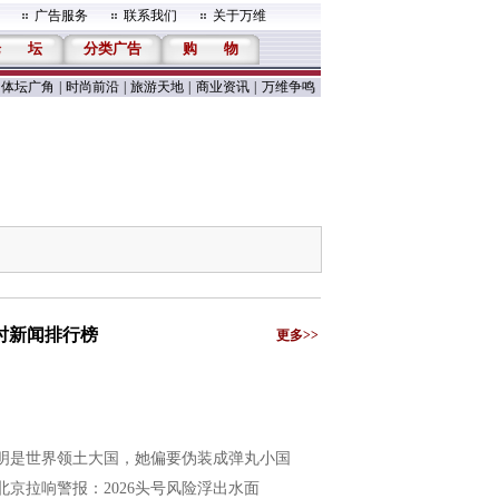
广告服务
联系我们
关于万维
论
坛
分类广告
购
物
体坛广角
|
时尚前沿
|
旅游天地
|
商业资讯
|
万维争鸣
小时新闻排行榜
更多>>
明是世界领土大国，她偏要伪装成弹丸小国
北京拉响警报：2026头号风险浮出水面