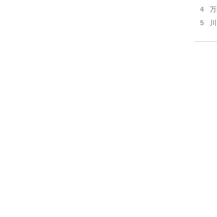
4
万
5
川