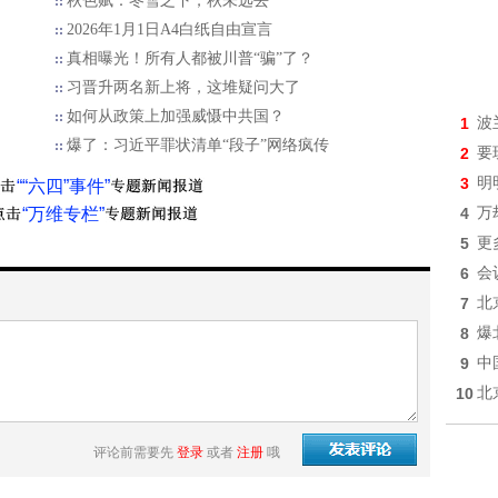
秋色赋：冬雪之下，秋未远去
2026年1月1日A4白纸自由宣言
真相曝光！所有人都被川普“骗”了？
习晋升两名新上将，这堆疑问大了
如何从政策上加强威慑中共国？
1
波
爆了：习近平罪状清单“段子”网络疯传
2
要
3
明
““六四”事件”
“万维专栏”
4
万
5
更
6
会
7
北
8
爆
9
中
10
北
评论前需要先
登录
或者
注册
哦