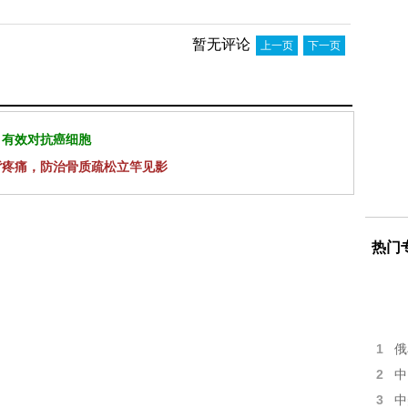
暂无评论
上一页
下一页
 有效对抗癌细胞
背疼痛，防治骨质疏松立竿见影
热门
1
俄
2
中
3
中