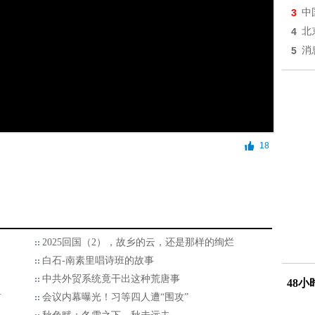
3
中
4
北
5
消
18
2025回国（2），故乡的云，还是那样的绚烂
白石-南素里唱诗班的故事
中共外贸系统竟干出这种荒唐事
48
首
会议内幕曝光！习等四人遭“围攻”