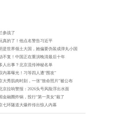
兰参战了
玩真的了！他点名警告习近平
明是世界领土大国，她偏要伪装成弹丸小国
劫不复！中国正在重演晚清最后十年
多人出事？北京流传神秘名单
议内幕曝光！习等四人遭“围攻”
京大秀肌肉时刻，一张“致命照片”被公布
北京拉响警报：2026头号风险浮出水面
国金融圈炸锅，投行“第一美女”栽了
京七环隧道大爆炸传出惊人内幕