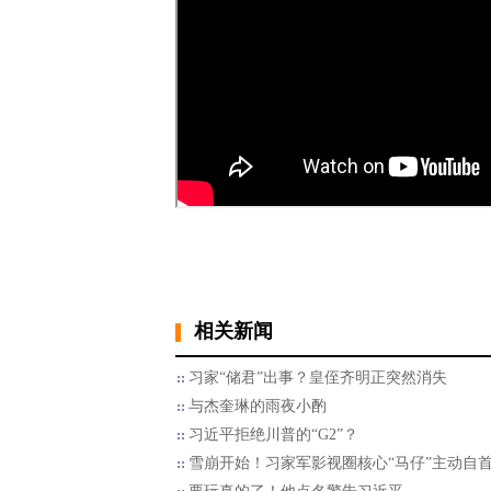
相关新闻
习家“储君”出事？皇侄齐明正突然消失
与杰奎琳的雨夜小酌
习近平拒绝川普的“G2”？
雪崩开始！习家军影视圈核心“马仔”主动自