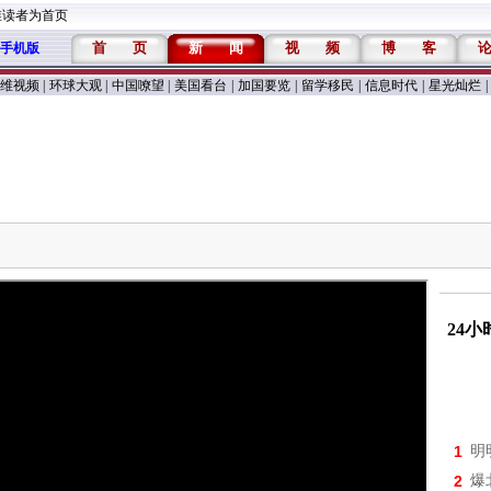
维读者为首页
首
页
新
闻
视
频
博
客
手机版
维视频
|
环球大观
|
中国嘹望
|
美国看台
|
加国要览
|
留学移民
|
信息时代
|
星光灿烂
|
24
1
明
2
爆