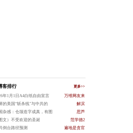
博客排行
更多>>
026年1月1日A4白纸自由宣言
万维网友来
屏的美国“斩杀线”与中共的
解滨
国杂感：仓颉造字成真，有图
思芦
图文）不受欢迎的圣诞
范学德2
共倒台路径预测
遍地是贪官