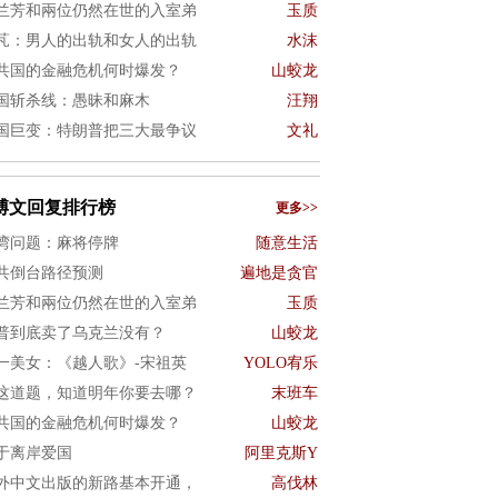
兰芳和兩位仍然在世的入室弟
玉质
芃：男人的出轨和女人的出轨
水沫
共国的金融危机何时爆发？
山蛟龙
国斩杀线：愚昧和麻木
汪翔
国巨变：特朗普把三大最争议
文礼
博文回复排行榜
更多>>
湾问题：麻将停牌
随意生活
共倒台路径预测
遍地是贪官
兰芳和兩位仍然在世的入室弟
玉质
普到底卖了乌克兰没有？
山蛟龙
一美女：《越人歌》-宋祖英
YOLO宥乐
这道题，知道明年你要去哪？
末班车
共国的金融危机何时爆发？
山蛟龙
于离岸爱国
阿里克斯Y
外中文出版的新路基本开通，
高伐林