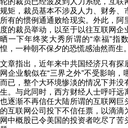
轮的裁员已经波及到人力系统，互联
规矩，裁员基本不涉及人力、财务、
所有的惯例通通败给现实。外此，阿
度的裁员举动，以至于以往互联网企
晒一下年终奖大秀所谓的“幸福”指
惶，一种朝不保夕的恐慌感油然而生
文章指出，近年来中共国经济只有探
网企业貌似在“三界之外”不受影响，
而已，整个大环境惨淡的情况下并没
生。与此同时，西方财经人士呼吁远
也逐渐不再信任大陆所谓的互联网巨
的互联网公司投下不信任票，以滴滴
网中概股已令美国的投资者吃尽了苦