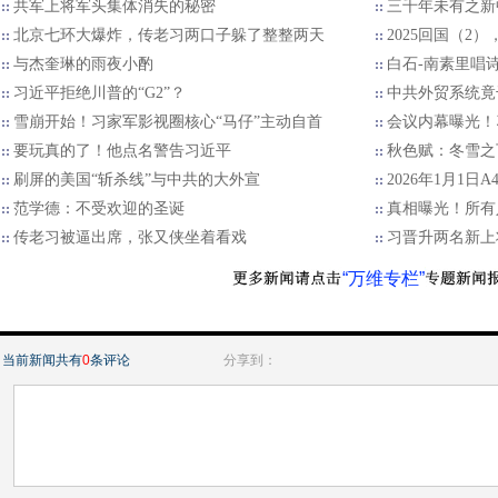
共军上将军头集体消失的秘密
三千年未有之新
北京七环大爆炸，传老习两口子躲了整整两天
2025回国（2
与杰奎琳的雨夜小酌
白石-南素里唱
习近平拒绝川普的“G2”？
中共外贸系统竟
雪崩开始！习家军影视圈核心“马仔”主动自首
会议内幕曝光！
要玩真的了！他点名警告习近平
秋色赋：冬雪之
刷屏的美国“斩杀线”与中共的大外宣
2026年1月1日
范学德：不受欢迎的圣诞
真相曝光！所有
传老习被逼出席，张又侠坐着看戏
习晋升两名新上
“万维专栏”
当前新闻共有
0
条评论
分享到：