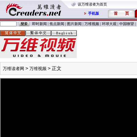
设万维读者为首页
首
页
手机版
即时新闻
|
焦点新闻
|
图片新闻
|
万维视频
|
环球大观
|
中国嘹望
|
>
> 正文
万维读者网
万维视频