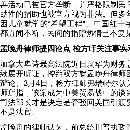
善活动已被官方垄断，并严格限制民
助性的捐助也被官方视为非法。但多
困儿童就学的“希望工程”、中国红十
都丑闻不断，民间的捐赠热情已不复
孟晚舟律师提四论点 检方吁关注事实
加拿大卑诗最高法院近日就华为财务
续展开听证，控辩双方就孟晚舟律师
辩论。3月4日，检方律师弗瑞特尔认
师所指，该案成为中美贸易战中的谈
司法部长才是决定是否驳回美国引渡
不是法官。
孟晚舟的律师认为，前总统川普执政