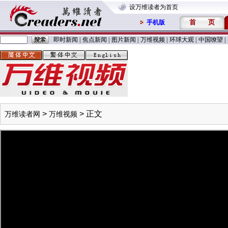
设万维读者为首页
首
页
手机版
即时新闻
|
焦点新闻
|
图片新闻
|
万维视频
|
环球大观
|
中国嘹望
|
>
> 正文
万维读者网
万维视频