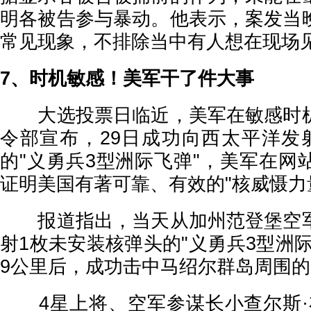
明各被告参与暴动。他表示，案发当
常见现象，不排除当中有人想在现场
7、时机敏感！美军干了件大事
大选投票日临近，美军在敏感时机
令部宣布，29日成功向西太平洋发
的"义勇兵3型洲际飞弹"，美军在网
证明美国有著可靠、有效的"核威慑力
报道指出，当天从加州范登堡空军
射1枚未安装核弹头的"义勇兵3型洲际飞
9公里后，成功击中马绍尔群岛周围
4星上将、空军参谋长小查尔斯·