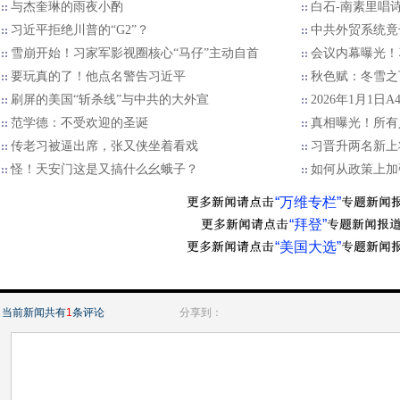
与杰奎琳的雨夜小酌
白石-南素里唱
习近平拒绝川普的“G2”？
中共外贸系统竟
雪崩开始！习家军影视圈核心“马仔”主动自首
会议内幕曝光！
要玩真的了！他点名警告习近平
秋色赋：冬雪之
刷屏的美国“斩杀线”与中共的大外宣
2026年1月1日
范学德：不受欢迎的圣诞
真相曝光！所有
传老习被逼出席，张又侠坐着看戏
习晋升两名新上
怪！天安门这是又搞什么幺蛾子？
如何从政策上加
“万维专栏”
“拜登”
“美国大选”
当前新闻共有
1
条评论
分享到：