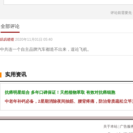
评论前需要先
全部评论
叽叽喳喳
2020年11月01日 05:40
中共连一个自主品牌汽车都造不出来，遑论飞机。
实用资讯
抗癌明星组合 多年口碑保证！天然植物萃取 有效对抗癌细胞
中老年补钙必备，2星期消除夜间抽筋、腰背疼痛，防治骨质疏松立竿
关于本站
|
广告服