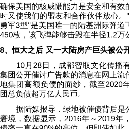
确保美国的核威慑能力是安全和有效
时又使我们的盟友和合作伙伴放心。"
勇军3型"是美国唯一的陆基洲际弹道
450枚，该飞弹能够击毁在半径1.2
8、恒大之后 又一大陆房产巨头被公
10月28日，成都智取文化传播
集团公开催讨广告款的消息在网上流
地集团高额负债的面纱，截至2020
团总负债超万亿人民币。
据陆媒报导，绿地被催债背后是公
窘境，数据显示，2016年～2019
债率一直在90%的高位。但即使如此