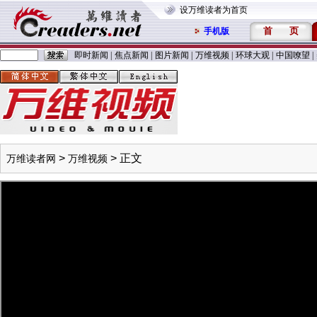
设万维读者为首页
首
页
手机版
即时新闻
|
焦点新闻
|
图片新闻
|
万维视频
|
环球大观
|
中国嘹望
|
>
> 正文
万维读者网
万维视频