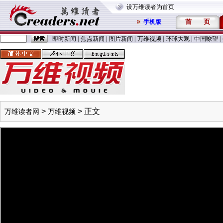
设万维读者为首页
首
页
手机版
即时新闻
|
焦点新闻
|
图片新闻
|
万维视频
|
环球大观
|
中国嘹望
|
>
> 正文
万维读者网
万维视频