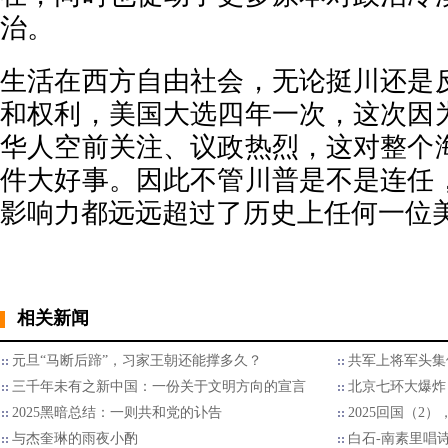
治。
生活在西方自由社会，无论挺川还是
和权利，美国大选四年一次，这次因
华人空前关注、议政热烈，这对整个
件大好事。因此不管川普是不是连任
影响力都远远超过了历史上任何一位
相关新闻
元旦“马断后蹄”，习家王朝还能撑多久？
共军上将军头集
三千年未有之新中国：一份关于文明方向的宣言
北京七环大爆炸
2025黑暗总结：一则共和党的讣告
2025回国（2
与杰奎琳的雨夜小酌
白石-南素里唱