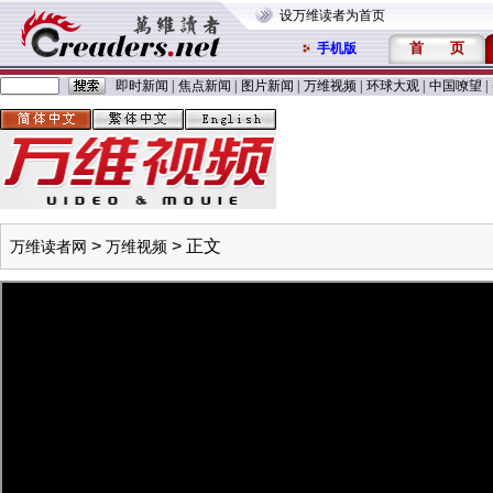
设万维读者为首页
首
页
手机版
即时新闻
|
焦点新闻
|
图片新闻
|
万维视频
|
环球大观
|
中国嘹望
|
>
> 正文
万维读者网
万维视频