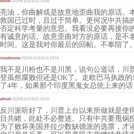
allinall
2020年10月31日 20:08
亮油，你曲解或是故意地歪曲我的原话。
救国已过时，且过于简单。更何况中共搞
否定科学考量的意思。我看没必要再接你
有诚意的话。故意歪曲对方的原话，是不
时间。这是我对你最后的回帖。不奉陪了
creadersusa
2020年10月31日 19:54
我不是川粉也不是川黑，说句公道话，川
登虽然腐败但还是OK了。走欧巴马执政的
了4年，如果那个印度黑鬼女总统上来的话
allinall
2020年10月31日 19:42
反川派听好了，川普上台以来所做就是使
目共睹，此处不必赘述。只有中共要甩锅
为了败坏美国并拉少数缺德派的选票，才