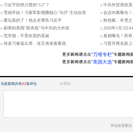
习近平拒绝川普的“G2”？
中共外贸系统竟
雪崩开始！习家军影视圈核心“马仔”主动自首
会议内幕曝光！
要玩真的了！他点名警告习近平
秋色赋：冬雪之
刷屏的美国“斩杀线”与中共的大外宣
2026年1月1日
范学德：不受欢迎的圣诞
真相曝光！所有
传老习被逼出席，张又侠坐着看戏
习晋升两名新上
“万维专栏”
“美国大选”
当前新闻共有
42
条评论
分享到：
评论前需要先