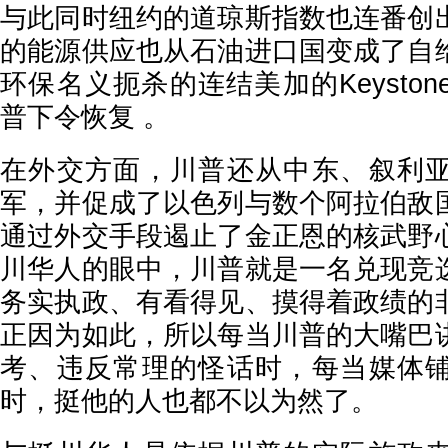
与此同时纽约的道琼斯指数也连番创
的能源供应也从石油进口国变成了自
环保名义扼杀的连结美加的Keysto
普下令恢复 。
在外交方面，川普还从中东、叙利
军，并促成了以色列与数个阿拉伯敌
通过外交手段遏止了金正恩的核武野
川华人的眼中，川普就是一名兑现竞
务实执政、有看得见、摸得着政绩的
正因为如此，所以每当川普的大嘴巴
考、违反常理的怪话时，每当媒体
时，挺他的人也都不以为然了。